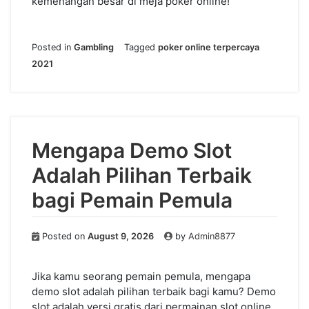
kemenangan besar di meja poker online!
Posted in
Gambling
Tagged
poker online terpercaya
2021
Mengapa Demo Slot
Adalah Pilihan Terbaik
bagi Pemain Pemula
Posted on
August 9, 2026
by
Admin8877
Jika kamu seorang pemain pemula, mengapa
demo slot adalah pilihan terbaik bagi kamu? Demo
slot adalah versi gratis dari permainan slot online