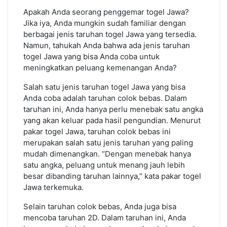
Apakah Anda seorang penggemar togel Jawa?
Jika iya, Anda mungkin sudah familiar dengan
berbagai jenis taruhan togel Jawa yang tersedia.
Namun, tahukah Anda bahwa ada jenis taruhan
togel Jawa yang bisa Anda coba untuk
meningkatkan peluang kemenangan Anda?
Salah satu jenis taruhan togel Jawa yang bisa
Anda coba adalah taruhan colok bebas. Dalam
taruhan ini, Anda hanya perlu menebak satu angka
yang akan keluar pada hasil pengundian. Menurut
pakar togel Jawa, taruhan colok bebas ini
merupakan salah satu jenis taruhan yang paling
mudah dimenangkan. “Dengan menebak hanya
satu angka, peluang untuk menang jauh lebih
besar dibanding taruhan lainnya,” kata pakar togel
Jawa terkemuka.
Selain taruhan colok bebas, Anda juga bisa
mencoba taruhan 2D. Dalam taruhan ini, Anda