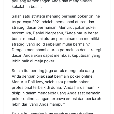
peluang kemenangan Anda dan menghindari
kekalahan besar.
Salah satu strategi menang bermain poker online
terpercaya 2021 adalah memahami aturan dan
strategi dasar permainan. Menurut pakar poker
terkemuka, Daniel Negreanu, “Anda harus benar-
benar memahami aturan permainan dan memiliki
strategi yang solid sebelum mulai bermain.”
Dengan memahami aturan permainan dan strategi
dasar, Anda akan dapat membuat keputusan yang
lebih baik di meja poker.
Selain itu, penting juga untuk mengelola uang
Anda dengan bijak saat bermain poker online.
Menurut Phil Ivey, salah satu pemain poker
profesional terbaik di dunia, “Anda harus memiliki
disiplin dalam mengelola uang Anda saat bermain
poker online. Jangan terbawa emosi dan bertaruh
lebih dari yang Anda mampu.”
Selain itu, penting juga untuk memperhatikan