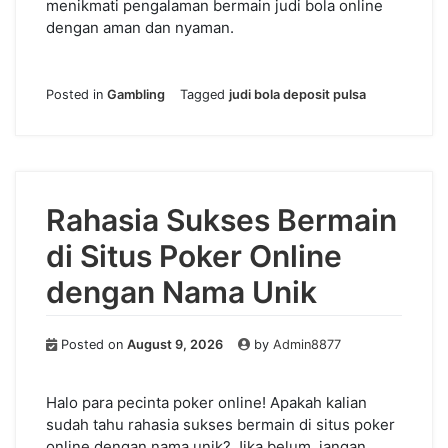
menikmati pengalaman bermain judi bola online
dengan aman dan nyaman.
Posted in
Gambling
Tagged
judi bola deposit pulsa
Rahasia Sukses Bermain
di Situs Poker Online
dengan Nama Unik
Posted on
August 9, 2026
by
Admin8877
Halo para pecinta poker online! Apakah kalian
sudah tahu rahasia sukses bermain di situs poker
online dengan nama unik? Jika belum, jangan