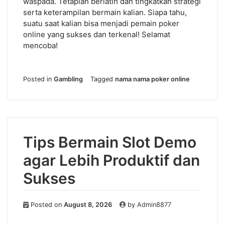
waspada. Tetaplah berlatih dan tingkatkan strategi
serta keterampilan bermain kalian. Siapa tahu,
suatu saat kalian bisa menjadi pemain poker
online yang sukses dan terkenal! Selamat
mencoba!
Posted in
Gambling
Tagged
nama nama poker online
Tips Bermain Slot Demo
agar Lebih Produktif dan
Sukses
Posted on
August 8, 2026
by
Admin8877