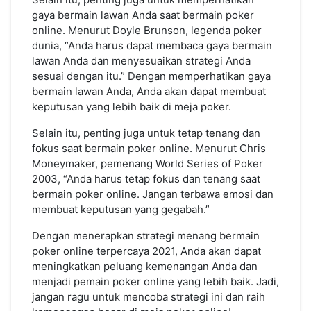
gaya bermain lawan Anda saat bermain poker
online. Menurut Doyle Brunson, legenda poker
dunia, “Anda harus dapat membaca gaya bermain
lawan Anda dan menyesuaikan strategi Anda
sesuai dengan itu.” Dengan memperhatikan gaya
bermain lawan Anda, Anda akan dapat membuat
keputusan yang lebih baik di meja poker.
Selain itu, penting juga untuk tetap tenang dan
fokus saat bermain poker online. Menurut Chris
Moneymaker, pemenang World Series of Poker
2003, “Anda harus tetap fokus dan tenang saat
bermain poker online. Jangan terbawa emosi dan
membuat keputusan yang gegabah.”
Dengan menerapkan strategi menang bermain
poker online terpercaya 2021, Anda akan dapat
meningkatkan peluang kemenangan Anda dan
menjadi pemain poker online yang lebih baik. Jadi,
jangan ragu untuk mencoba strategi ini dan raih