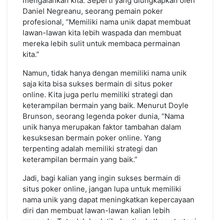
mengalahkan kita. Seperti yang diungkapkan oleh
Daniel Negreanu, seorang pemain poker
profesional, “Memiliki nama unik dapat membuat
lawan-lawan kita lebih waspada dan membuat
mereka lebih sulit untuk membaca permainan
kita.”
Namun, tidak hanya dengan memiliki nama unik
saja kita bisa sukses bermain di situs poker
online. Kita juga perlu memiliki strategi dan
keterampilan bermain yang baik. Menurut Doyle
Brunson, seorang legenda poker dunia, “Nama
unik hanya merupakan faktor tambahan dalam
kesuksesan bermain poker online. Yang
terpenting adalah memiliki strategi dan
keterampilan bermain yang baik.”
Jadi, bagi kalian yang ingin sukses bermain di
situs poker online, jangan lupa untuk memiliki
nama unik yang dapat meningkatkan kepercayaan
diri dan membuat lawan-lawan kalian lebih