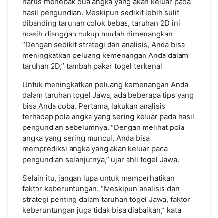
harus menebak dua angka yang akan keluar pada
hasil pengundian. Meskipun sedikit lebih sulit
dibanding taruhan colok bebas, taruhan 2D ini
masih dianggap cukup mudah dimenangkan.
“Dengan sedikit strategi dan analisis, Anda bisa
meningkatkan peluang kemenangan Anda dalam
taruhan 2D,” tambah pakar togel terkenal.
Untuk meningkatkan peluang kemenangan Anda
dalam taruhan togel Jawa, ada beberapa tips yang
bisa Anda coba. Pertama, lakukan analisis
terhadap pola angka yang sering keluar pada hasil
pengundian sebelumnya. “Dengan melihat pola
angka yang sering muncul, Anda bisa
memprediksi angka yang akan keluar pada
pengundian selanjutnya,” ujar ahli togel Jawa.
Selain itu, jangan lupa untuk memperhatikan
faktor keberuntungan. “Meskipun analisis dan
strategi penting dalam taruhan togel Jawa, faktor
keberuntungan juga tidak bisa diabaikan,” kata