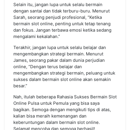
Selain itu, jangan lupa untuk selalu bermain
dengan santai dan tidak terburu-buru. Menurut
Sarah, seorang penjudi profesional, “Ketika
bermain slot online, penting untuk tetap tenang
dan fokus. Jangan terbawa emosi ketika sedang
mengalami kekalahan.”
Terakhir, jangan lupa untuk selalu belajar dan
mengembangkan strategi bermain. Menurut
James, seorang pakar dalam dunia perjudian
online, “Dengan terus belajar dan
mengembangkan strategi bermain, peluang untuk
sukses dalam bermain slot online akan semakin
besar.”
Nah, itulah beberapa Rahasia Sukses Bermain Slot
Online Pulsa untuk Pemula yang bisa saya
bagikan. Semoga dengan mengikuti tips di atas,
kalian bisa meraih kemenangan dan
keberuntungan dalam bermain slot online.
Selamat mencoba dan semoga berhasil!