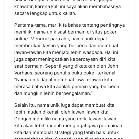
khawatir, karena kali ini saya akan membahasnya
secara lengkap untuk kalian.
Pertama-tama, mari kita bahas tentang pentingnya
memiliki nama unik saat bermain di situs poker
online. Menurut para ahli, nama unik dapat
memberikan kesan yang berbeda dan membuat
lawan-lawan kita menjadi lebih waspada. Hal ini
juga dapat meningkatkan kepercayaan diri kita
saat bermain. Seperti yang dikatakan oleh John
Vorhaus, seorang penulis buku poker terkenal,
“Nama unik dapat membuat lawan-lawan kita
merasa bahwa kita adalah pemain yang berbeda
dan mungkin lebih berpengalaman.”
Selain itu, nama unik juga dapat membuat kita
lebih mudah dikenali oleh lawan-lawan kita.
Dengan memiliki nama yang unik, lawan-lawan
kita akan lebih mudah mengingat gaya permainan
kita dan membuat strategi yang lebih baik untuk