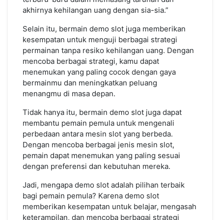
akhirnya kehilangan uang dengan sia-sia.”
Selain itu, bermain demo slot juga memberikan
kesempatan untuk menguji berbagai strategi
permainan tanpa resiko kehilangan uang. Dengan
mencoba berbagai strategi, kamu dapat
menemukan yang paling cocok dengan gaya
bermainmu dan meningkatkan peluang
menangmu di masa depan.
Tidak hanya itu, bermain demo slot juga dapat
membantu pemain pemula untuk mengenali
perbedaan antara mesin slot yang berbeda.
Dengan mencoba berbagai jenis mesin slot,
pemain dapat menemukan yang paling sesuai
dengan preferensi dan kebutuhan mereka.
Jadi, mengapa demo slot adalah pilihan terbaik
bagi pemain pemula? Karena demo slot
memberikan kesempatan untuk belajar, mengasah
keterampilan, dan mencoba berbagai strategi