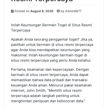
Posted on
August 8, 2026
by
Admin8877
Inilah Keuntungan Bermain Togel di Situs Resmi
Terpercaya
Apakah Anda seorang penggemar togel? Jika ya,
pastikan untuk bermain di situs resmi terpercaya
agar Anda bisa mendapatkan keuntungan yang
maksimal. Inilah keuntungan bermain togel di
situs resmi terpercaya yang perlu Anda ketahui.
Pertama, keamanan dan kepercayaan. Dengan
bermain di situs resmi terpercaya, Anda dapat
memastikan bahwa data pribadi dan transaksi
keuangan Anda aman. Menurut pakar keamanan
internet, John Smith, “Memilih situs resmi
terpercaya adalah langkah penting untuk
menghindari penipuan dan kebocoran data.”