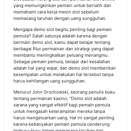
yang memungkinkan pemain untuk berlatih dan
memahami cara kerja mesin slot sebelum
memasang taruhan dengan uang sungguhan.
Mengapa demo slot begitu penting bagi pemain
pemula? Salah satunya adalah karena dengan
bermain demo slot, kamu dapat belajar tentang
berbagai fitur permainan dan strategi yang dapat
membantu meningkatkan peluang menangmu.
Sebagai pemain pemula, belajar dari kesalahan
adalah hal yang wajar, dan demo slot memberikan
kesempatan untuk melakukan hal tersebut tanpa
harus kehilangan uang sungguhan.
Menurut John Grochowski, seorang penulis buku
tentang permainan kasino, “Demo slot adalah
sarana yang sangat efektif bagi pemain pemula
untuk mengasah keterampilan mereka tanpa
harus mengeluarkan uang. Hal ini sangat penting
karena kebanyakan pemain pemula cenderung
terburu-buru dalam memasang taruhan dan