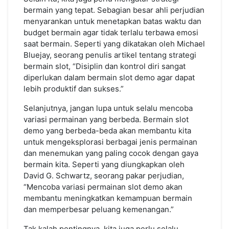
bermain yang tepat. Sebagian besar ahli perjudian
menyarankan untuk menetapkan batas waktu dan
budget bermain agar tidak terlalu terbawa emosi
saat bermain. Seperti yang dikatakan oleh Michael
Bluejay, seorang penulis artikel tentang strategi
bermain slot, “Disiplin dan kontrol diri sangat
diperlukan dalam bermain slot demo agar dapat
lebih produktif dan sukses.”
Selanjutnya, jangan lupa untuk selalu mencoba
variasi permainan yang berbeda. Bermain slot
demo yang berbeda-beda akan membantu kita
untuk mengeksplorasi berbagai jenis permainan
dan menemukan yang paling cocok dengan gaya
bermain kita. Seperti yang diungkapkan oleh
David G. Schwartz, seorang pakar perjudian,
“Mencoba variasi permainan slot demo akan
membantu meningkatkan kemampuan bermain
dan memperbesar peluang kemenangan.”
Tak kalah pentingnya, kita juga perlu selalu