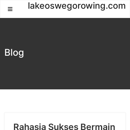
Skip
lakeoswegorowing.com
to
content
Blog
Rahasia Sukses Bermain