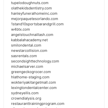
tupelodoughnuts.com
olathekidsdentistry.com
hanleyfuneralhomeinc.com
mejorpaquetesorlando.com
1stand10sportsbarandgrill.com
w4btx.com
angelstouchnaillash.com
kabbalahacademy.net
smilondental.com
newstarcollision.com
sasrentals.com
secondsighttechnology.com
michaelsarver.com
greengeckogrocer.com
hlathome-staging.com
wokteriyakitargetmall.com
lexingtondentalcenter.com
sydneyellis.com
crowndialysis.org
restauranttrainingprogram.com