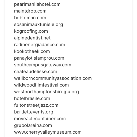
pearlmanilahotel.com
maintdrop.com
bobtoman.com
sosanimauxtunisie.org
kogroofing.com
alpinedentist.net
radioenergiadance.com
kookotheek.com
panayiotislamprou.com
southcampusgateway.com
chateaudelisse.com
wellborncommunityassociation.com
wildwoodfilmfestival.com
westnorthamptonshirejpu.org
hotelbrasile.com
fultonstreetjazz.com
bartlettevents.org
moveablecontainer.com
grupolareina.com
www.cherryvalleymuseum.com