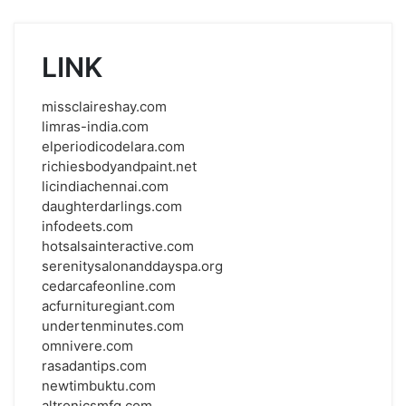
LINK
missclaireshay.com
limras-india.com
elperiodicodelara.com
richiesbodyandpaint.net
licindiachennai.com
daughterdarlings.com
infodeets.com
hotsalsainteractive.com
serenitysalonanddayspa.org
cedarcafeonline.com
acfurnituregiant.com
undertenminutes.com
omnivere.com
rasadantips.com
newtimbuktu.com
altronicsmfg.com