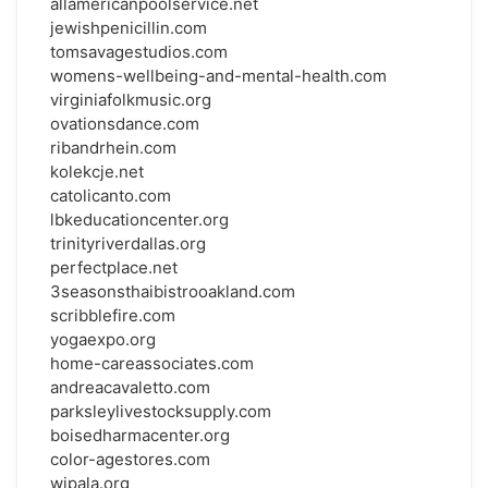
allamericanpoolservice.net
jewishpenicillin.com
tomsavagestudios.com
womens-wellbeing-and-mental-health.com
virginiafolkmusic.org
ovationsdance.com
ribandrhein.com
kolekcje.net
catolicanto.com
lbkeducationcenter.org
trinityriverdallas.org
perfectplace.net
3seasonsthaibistrooakland.com
scribblefire.com
yogaexpo.org
home-careassociates.com
andreacavaletto.com
parksleylivestocksupply.com
boisedharmacenter.org
color-agestores.com
wipala.org