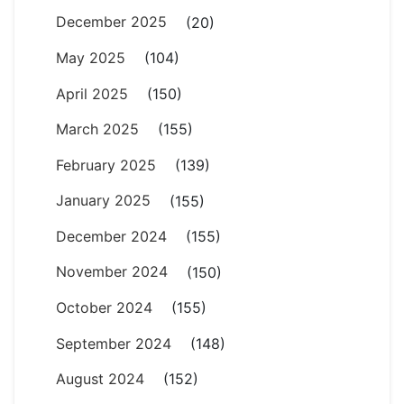
December 2025
(20)
May 2025
(104)
April 2025
(150)
March 2025
(155)
February 2025
(139)
January 2025
(155)
December 2024
(155)
November 2024
(150)
October 2024
(155)
September 2024
(148)
August 2024
(152)