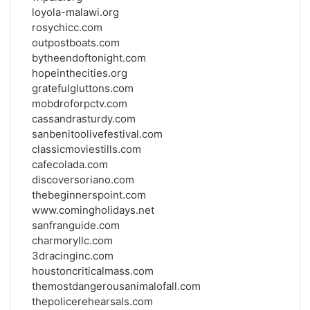
loyola-malawi.org
rosychicc.com
outpostboats.com
bytheendoftonight.com
hopeinthecities.org
gratefulgluttons.com
mobdroforpctv.com
cassandrasturdy.com
sanbenitoolivefestival.com
classicmoviestills.com
cafecolada.com
discoversoriano.com
thebeginnerspoint.com
www.comingholidays.net
sanfranguide.com
charmoryllc.com
3dracinginc.com
houstoncriticalmass.com
themostdangerousanimalofall.com
thepolicerehearsals.com