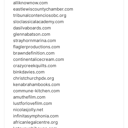
alliknownow.com
eastlewiscountychamber.com
tribunalcontenciosobc.org
sloclassicalacademy.com
dasilvaboards.com
glennabatson.com
strayhornmarina.com
flaglerproductions.com
brawndefinition.com
continentalicecream.com
crazycreekquilts.com
binkdavies.com
christchurchpdx.org
kenabrahambooks.com
commune-kitchen.com
amuthefilm.com
lustforlovefilm.com
nicolasjolly.net
infinitasymphonia.com
africanlegalcentre.org