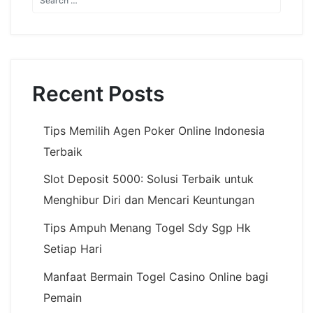
Recent Posts
Tips Memilih Agen Poker Online Indonesia
Terbaik
Slot Deposit 5000: Solusi Terbaik untuk
Menghibur Diri dan Mencari Keuntungan
Tips Ampuh Menang Togel Sdy Sgp Hk
Setiap Hari
Manfaat Bermain Togel Casino Online bagi
Pemain