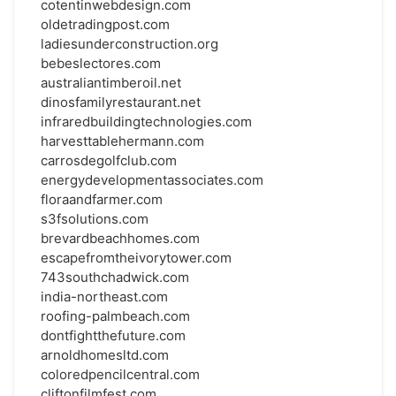
cotentinwebdesign.com
oldetradingpost.com
ladiesunderconstruction.org
bebeslectores.com
australiantimberoil.net
dinosfamilyrestaurant.net
infraredbuildingtechnologies.com
harvesttablehermann.com
carrosdegolfclub.com
energydevelopmentassociates.com
floraandfarmer.com
s3fsolutions.com
brevardbeachhomes.com
escapefromtheivorytower.com
743southchadwick.com
india-northeast.com
roofing-palmbeach.com
dontfightthefuture.com
arnoldhomesltd.com
coloredpencilcentral.com
cliftonfilmfest.com