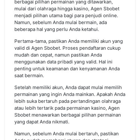
berbagai pilihan permainan yang ditawarkan,
mulai dari olahraga hingga kasino, Agen Sbobet
menjadi pilihan utama bagi para penjudi online.
Namun, sebelum Anda mulai bermain, ada
beberapa hal yang perlu Anda ketahui.
Pertama-tama, pastikan Anda memiliki akun yang
valid di Agen Sbobet. Proses pendaftaran cukup
mudah dan cepat, namun pastikan Anda
menggunakan data pribadi yang valid. Hal ini
penting untuk keamanan dan kenyamanan Anda
saat bermain.
Setelah memiliki akun, Anda dapat mulai memilih
permainan yang ingin Anda mainkan. Apakah Anda
lebih suka bertaruh pada pertandingan olahraga
atau lebih tertarik pada permainan kasino, Agen
Sbobet menawarkan berbagai pilihan permainan
yang dapat Anda nikmati.
Namun, sebelum Anda mulai bertaruh, pastikan