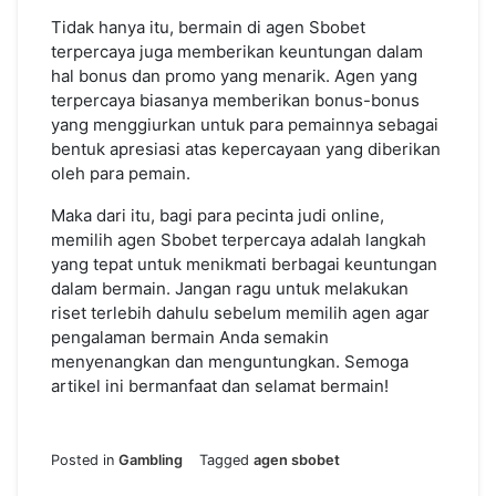
Tidak hanya itu, bermain di agen Sbobet
terpercaya juga memberikan keuntungan dalam
hal bonus dan promo yang menarik. Agen yang
terpercaya biasanya memberikan bonus-bonus
yang menggiurkan untuk para pemainnya sebagai
bentuk apresiasi atas kepercayaan yang diberikan
oleh para pemain.
Maka dari itu, bagi para pecinta judi online,
memilih agen Sbobet terpercaya adalah langkah
yang tepat untuk menikmati berbagai keuntungan
dalam bermain. Jangan ragu untuk melakukan
riset terlebih dahulu sebelum memilih agen agar
pengalaman bermain Anda semakin
menyenangkan dan menguntungkan. Semoga
artikel ini bermanfaat dan selamat bermain!
Posted in
Gambling
Tagged
agen sbobet