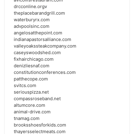
drcconline.org
v
theplacebarandgrill.com
waterburyrx.com
advpoolsinc.com
angelosatthepoint.com
indianapastorsalliance.com
valleyoakssteakcompany.com
caseyswoodshed.com
fixhairchicago.com
denizliesnaf.com
constitutionconferences.com
patthecope.com
svitcs.com
seriouspizza.net
compassroseband.net
altumcore.com
animal-drive.com
tnamag.com
brooksshoesforkids.com
thayersselectmeats.com