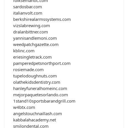
folksemantic.com
sardosbar.com
italianvolt.com
berkshirealarmssystems.com
vizslabrewing.com
dralanbittner.com
yannisandlemoni.com
weedpatchgazette.com
kblinc.com
eriesingletrack.com
pamperedpetsnorthport.com
rosiemade.com
tupelodoughnuts.com
olathekidsdentistry.com
hanleyfuneralhomeinc.com
mejorpaquetesorlando.com
1stand10sportsbarandgrill.com
w4btx.com
angelstouchnaillash.com
kabbalahacademy.net
smilondental.com