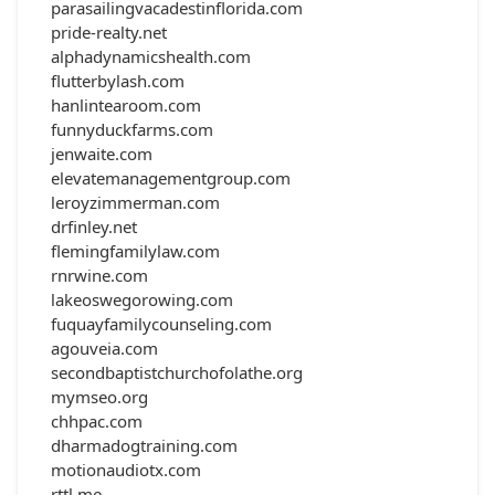
parasailingvacadestinflorida.com
pride-realty.net
alphadynamicshealth.com
flutterbylash.com
hanlintearoom.com
funnyduckfarms.com
jenwaite.com
elevatemanagementgroup.com
leroyzimmerman.com
drfinley.net
flemingfamilylaw.com
rnrwine.com
lakeoswegorowing.com
fuquayfamilycounseling.com
agouveia.com
secondbaptistchurchofolathe.org
mymseo.org
chhpac.com
dharmadogtraining.com
motionaudiotx.com
rttl.me