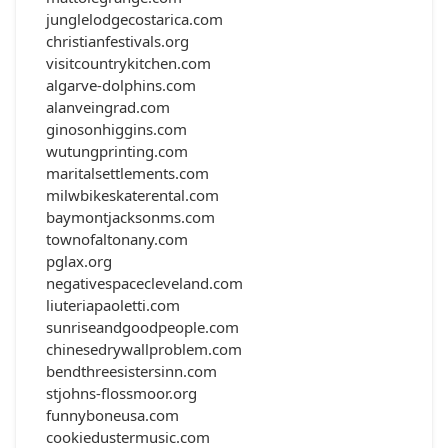
junglelodgecostarica.com
christianfestivals.org
visitcountrykitchen.com
algarve-dolphins.com
alanveingrad.com
ginosonhiggins.com
wutungprinting.com
maritalsettlements.com
milwbikeskaterental.com
baymontjacksonms.com
townofaltonany.com
pglax.org
negativespacecleveland.com
liuteriapaoletti.com
sunriseandgoodpeople.com
chinesedrywallproblem.com
bendthreesistersinn.com
stjohns-flossmoor.org
funnyboneusa.com
cookiedustermusic.com