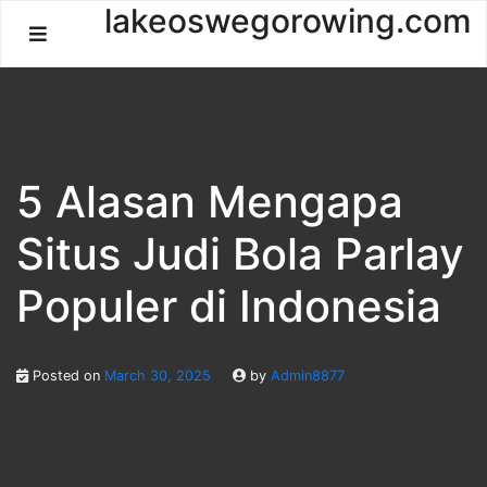
Skip
lakeoswegorowing.com
to
content
5 Alasan Mengapa
Situs Judi Bola Parlay
Populer di Indonesia
Posted on
March 30, 2025
by
Admin8877