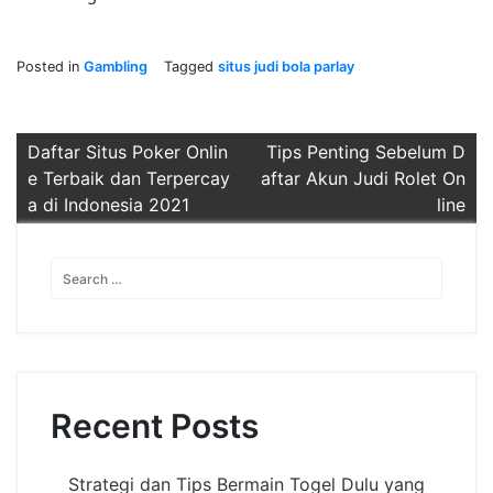
Posted in
Gambling
Tagged
situs judi bola parlay
Post
Daftar Situs Poker Onlin
Tips Penting Sebelum D
e Terbaik dan Terpercay
aftar Akun Judi Rolet On
navigation
a di Indonesia 2021
line
Recent Posts
Strategi dan Tips Bermain Togel Dulu yang