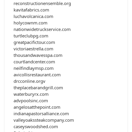
reconstructionensemble.org
kavitafabrics.com
luchavolcanica.com
holycownm.com
nationwidetruckservice.com
turtleclubpg.com
greatpacifictour.com
victoriaestrella.com
thousandwavesspa.com
courtlandcenter.com
neilfindlaymsp.com
avicollisrestaurant.com
drcconline.org
v
theplacebarandgrill.com
waterburyrx.com
advpoolsinc.com
angelosatthepoint.com
indianapastorsalliance.com
valleyoakssteakcompany.com
caseyswoodshed.com