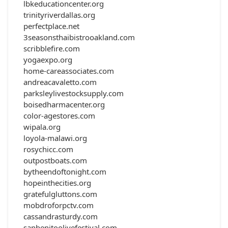
lbkeducationcenter.org
trinityriverdallas.org
perfectplace.net
3seasonsthaibistrooakland.com
scribblefire.com
yogaexpo.org
home-careassociates.com
andreacavaletto.com
parksleylivestocksupply.com
boisedharmacenter.org
color-agestores.com
wipala.org
loyola-malawi.org
rosychicc.com
outpostboats.com
bytheendoftonight.com
hopeinthecities.org
gratefulgluttons.com
mobdroforpctv.com
cassandrasturdy.com
sanbenitoolivefestival.com