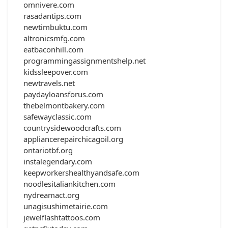
omnivere.com
rasadantips.com
newtimbuktu.com
altronicsmfg.com
eatbaconhill.com
programmingassignmentshelp.net
kidssleepover.com
newtravels.net
paydayloansforus.com
thebelmontbakery.com
safewayclassic.com
countrysidewoodcrafts.com
appliancerepairchicagoil.org
ontariotbf.org
instalegendary.com
keepworkershealthyandsafe.com
noodlesitaliankitchen.com
nydreamact.org
unagisushimetairie.com
jewelflashtattoos.com