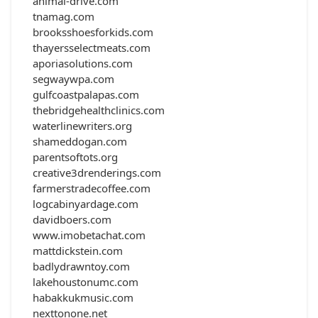
animal-drive.com
tnamag.com
brooksshoesforkids.com
thayersselectmeats.com
aporiasolutions.com
segwaywpa.com
gulfcoastpalapas.com
thebridgehealthclinics.com
waterlinewriters.org
shameddogan.com
parentsoftots.org
creative3drenderings.com
farmerstradecoffee.com
logcabinyardage.com
davidboers.com
www.imobetachat.com
mattdickstein.com
badlydrawntoy.com
lakehoustonumc.com
habakkukmusic.com
nexttonone.net