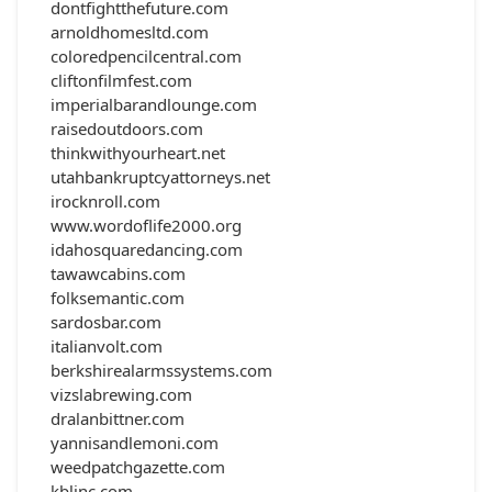
dontfightthefuture.com
arnoldhomesltd.com
coloredpencilcentral.com
cliftonfilmfest.com
imperialbarandlounge.com
raisedoutdoors.com
thinkwithyourheart.net
utahbankruptcyattorneys.net
irocknroll.com
www.wordoflife2000.org
idahosquaredancing.com
tawawcabins.com
folksemantic.com
sardosbar.com
italianvolt.com
berkshirealarmssystems.com
vizslabrewing.com
dralanbittner.com
yannisandlemoni.com
weedpatchgazette.com
kblinc.com