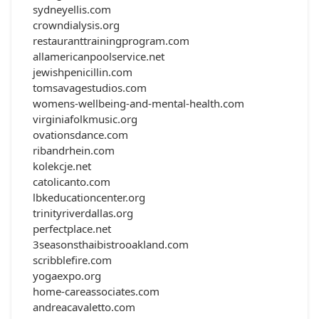
sydneyellis.com
crowndialysis.org
restauranttrainingprogram.com
allamericanpoolservice.net
jewishpenicillin.com
tomsavagestudios.com
womens-wellbeing-and-mental-health.com
virginiafolkmusic.org
ovationsdance.com
ribandrhein.com
kolekcje.net
catolicanto.com
lbkeducationcenter.org
trinityriverdallas.org
perfectplace.net
3seasonsthaibistrooakland.com
scribblefire.com
yogaexpo.org
home-careassociates.com
andreacavaletto.com