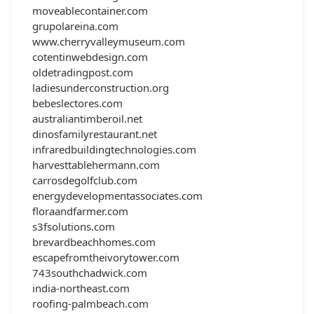
moveablecontainer.com
grupolareina.com
www.cherryvalleymuseum.com
cotentinwebdesign.com
oldetradingpost.com
ladiesunderconstruction.org
bebeslectores.com
australiantimberoil.net
dinosfamilyrestaurant.net
infraredbuildingtechnologies.com
harvesttablehermann.com
carrosdegolfclub.com
energydevelopmentassociates.com
floraandfarmer.com
s3fsolutions.com
brevardbeachhomes.com
escapefromtheivorytower.com
743southchadwick.com
india-northeast.com
roofing-palmbeach.com