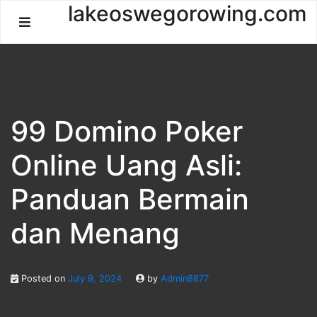
Skip
lakeoswegorowing.com
to
content
99 Domino Poker
Online Uang Asli:
Panduan Bermain
dan Menang
Posted on
July 9, 2024
by
Admin8877