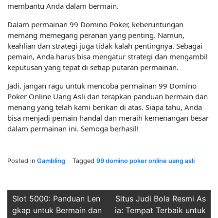
membantu Anda dalam bermain.
Dalam permainan 99 Domino Poker, keberuntungan
memang memegang peranan yang penting. Namun,
keahlian dan strategi juga tidak kalah pentingnya. Sebagai
pemain, Anda harus bisa mengatur strategi dan mengambil
keputusan yang tepat di setiap putaran permainan.
Jadi, jangan ragu untuk mencoba permainan 99 Domino
Poker Online Uang Asli dan terapkan panduan bermain dan
menang yang telah kami berikan di atas. Siapa tahu, Anda
bisa menjadi pemain handal dan meraih kemenangan besar
dalam permainan ini. Semoga berhasil!
Posted in
Gambling
Tagged
99 domino poker online uang asli
Post
Slot 5000: Panduan Len
Situs Judi Bola Resmi As
gkap untuk Bermain dan
ia: Tempat Terbaik untuk
navigation