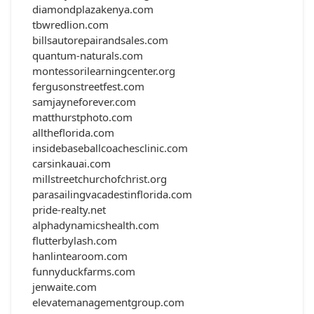
diamondplazakenya.com
tbwredlion.com
billsautorepairandsales.com
quantum-naturals.com
montessorilearningcenter.org
fergusonstreetfest.com
samjayneforever.com
matthurstphoto.com
alltheflorida.com
insidebaseballcoachesclinic.com
carsinkauai.com
millstreetchurchofchrist.org
parasailingvacadestinflorida.com
pride-realty.net
alphadynamicshealth.com
flutterbylash.com
hanlintearoom.com
funnyduckfarms.com
jenwaite.com
elevatemanagementgroup.com