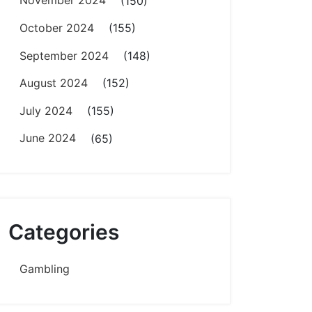
November 2024
(150)
October 2024
(155)
September 2024
(148)
August 2024
(152)
July 2024
(155)
June 2024
(65)
Categories
Gambling