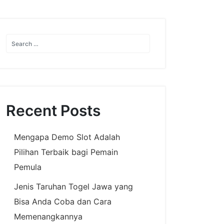
Recent Posts
Mengapa Demo Slot Adalah
Pilihan Terbaik bagi Pemain
Pemula
Jenis Taruhan Togel Jawa yang
Bisa Anda Coba dan Cara
Memenangkannya