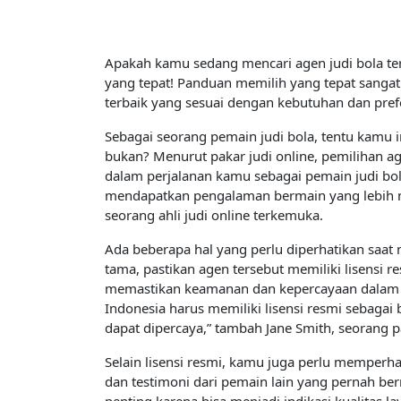
Apakah kamu sedang mencari agen judi bola ter
yang tepat! Panduan memilih yang tepat sanga
terbaik yang sesuai dengan kebutuhan dan pref
Sebagai seorang pemain judi bola, tentu kamu in
bukan? Menurut pakar judi online, pemilihan ag
dalam perjalanan kamu sebagai pemain judi bol
mendapatkan pengalaman bermain yang lebih 
seorang ahli judi online terkemuka.
Ada beberapa hal yang perlu diperhatikan saat m
tama, pastikan agen tersebut memiliki lisensi 
memastikan keamanan dan kepercayaan dalam ber
Indonesia harus memiliki lisensi resmi sebaga
dapat dipercaya,” tambah Jane Smith, seorang pa
Selain lisensi resmi, kamu juga perlu memperhat
dan testimoni dari pemain lain yang pernah berm