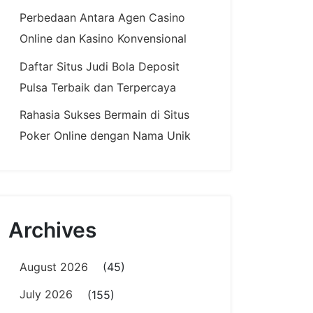
Perbedaan Antara Agen Casino
Online dan Kasino Konvensional
Daftar Situs Judi Bola Deposit
Pulsa Terbaik dan Terpercaya
Rahasia Sukses Bermain di Situs
Poker Online dengan Nama Unik
Archives
August 2026
(45)
July 2026
(155)