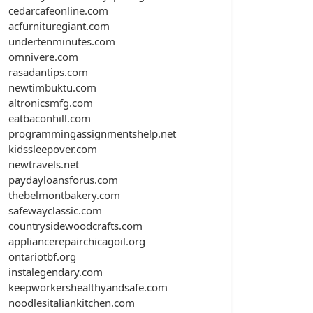
cedarcafeonline.com
acfurnituregiant.com
undertenminutes.com
omnivere.com
rasadantips.com
newtimbuktu.com
altronicsmfg.com
eatbaconhill.com
programmingassignmentshelp.net
kidssleepover.com
newtravels.net
paydayloansforus.com
thebelmontbakery.com
safewayclassic.com
countrysidewoodcrafts.com
appliancerepairchicagoil.org
ontariotbf.org
instalegendary.com
keepworkershealthyandsafe.com
noodlesitaliankitchen.com