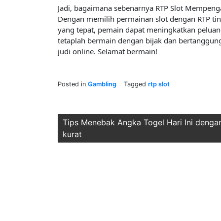
Jadi, bagaimana sebenarnya RTP Slot Mempeng
Dengan memilih permainan slot dengan RTP ti
yang tepat, pemain dapat meningkatkan pelua
tetaplah bermain dengan bijak dan bertanggung
judi online. Selamat bermain!
Posted in
Gambling
Tagged
rtp slot
Post
Tips Menebak Angka Togel Hari Ini denga
kurat
navigation