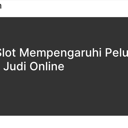
m
Slot Mempengaruhi Pel
Judi Online