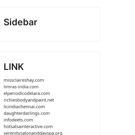
Sidebar
LINK
missclaireshay.com
limras-india.com
elperiodicodelara.com
richiesbodyandpaint.net
licindiachennai.com
daughterdarlings.com
infodeets.com
hotsalsainteractive.com
serenitysalonanddayspa.org