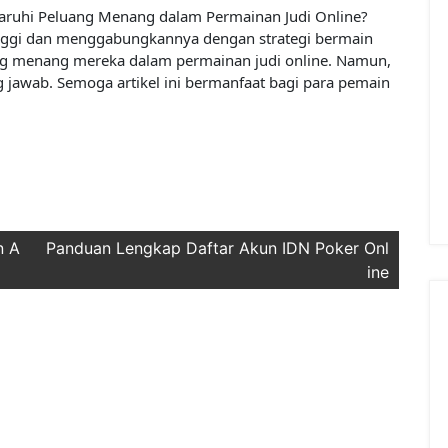
aruhi Peluang Menang dalam Permainan Judi Online?
nggi dan menggabungkannya dengan strategi bermain
ng menang mereka dalam permainan judi online. Namun,
 jawab. Semoga artikel ini bermanfaat bagi para pemain
n A
Panduan Lengkap Daftar Akun IDN Poker Onl
ine