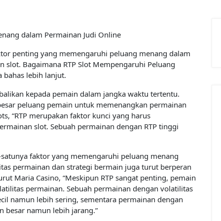
nang dalam Permainan Judi Online
faktor penting yang memengaruhi peluang menang dalam
an slot. Bagaimana RTP Slot Mempengaruhi Peluang
bahas lebih lanjut.
balikan kepada pemain dalam jangka waktu tertentu.
n besar peluang pemain untuk memenangkan permainan
lots, “RTP merupakan faktor kunci yang harus
ermainan slot. Sebuah permainan dengan RTP tinggi
u-satunya faktor yang memengaruhi peluang menang
ilitas permainan dan strategi bermain juga turut berperan
rut Maria Casino, “Meskipun RTP sangat penting, pemain
latilitas permainan. Sebuah permainan dengan volatilitas
il namun lebih sering, sementara permainan dengan
n besar namun lebih jarang.”