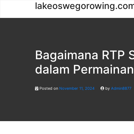
Skip
lakeoswegorowing.co
to
content
Bagaimana RTP 
dalam Permainan 
Posted on
November 11, 2024
by
Admin8877