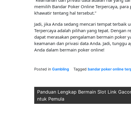
“Keamanan dan privasi data adalah hal yang sa
memilih Bandar Poker Online Terpercaya, para
khawatir tentang hal tersebut.”
Jadi, jika Anda sedang mencari tempat terbaik 
Terpercaya adalah pilihan yang tepat. Dengan r
dapat merasakan pengalaman bermain poker ya
keamanan dan privasi data Anda. Jadi, tunggu 
Anda dalam bermain poker online!
Posted in
Gambling
Tagged
bandar poker online ter
Post
Panduan Lengkap Bermain Slot Link Gacor
ntuk Pemula
navigation