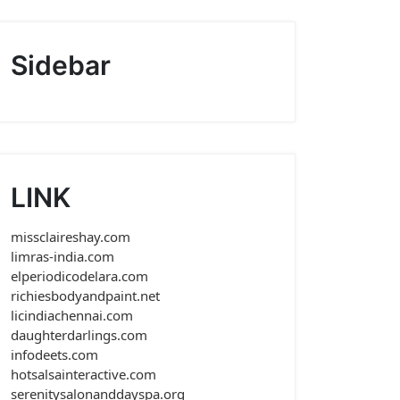
Sidebar
LINK
missclaireshay.com
limras-india.com
elperiodicodelara.com
richiesbodyandpaint.net
licindiachennai.com
daughterdarlings.com
infodeets.com
hotsalsainteractive.com
serenitysalonanddayspa.org