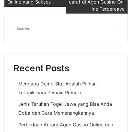
Online yang Sukses
carat di Agen Casino Onl
navigation
ine Terpercaya
Recent Posts
Mengapa Demo Slot Adalah Pilihan
Terbaik bagi Pemain Pemula
Jenis Taruhan Togel Jawa yang Bisa Anda
Coba dan Cara Memenangkannya
Perbedaan Antara Agen Casino Online dan