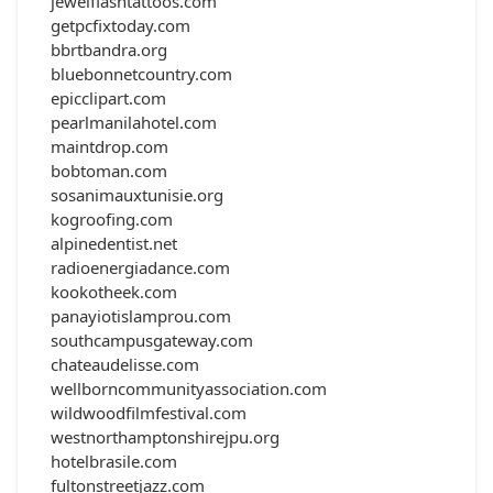
jewelflashtattoos.com
getpcfixtoday.com
bbrtbandra.org
bluebonnetcountry.com
epicclipart.com
pearlmanilahotel.com
maintdrop.com
bobtoman.com
sosanimauxtunisie.org
kogroofing.com
alpinedentist.net
radioenergiadance.com
kookotheek.com
panayiotislamprou.com
southcampusgateway.com
chateaudelisse.com
wellborncommunityassociation.com
wildwoodfilmfestival.com
westnorthamptonshirejpu.org
hotelbrasile.com
fultonstreetjazz.com