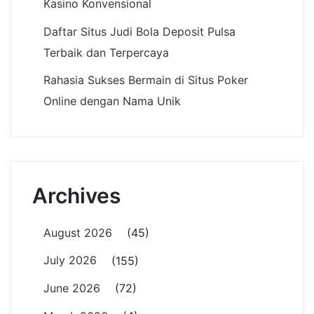
Kasino Konvensional
Daftar Situs Judi Bola Deposit Pulsa
Terbaik dan Terpercaya
Rahasia Sukses Bermain di Situs Poker
Online dengan Nama Unik
Archives
August 2026
(45)
July 2026
(155)
June 2026
(72)