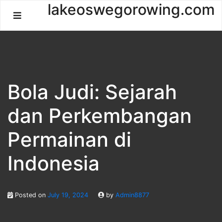
Skip
lakeoswegorowing.com
to
content
Bola Judi: Sejarah
dan Perkembangan
Permainan di
Indonesia
Posted on
July 19, 2024
by
Admin8877