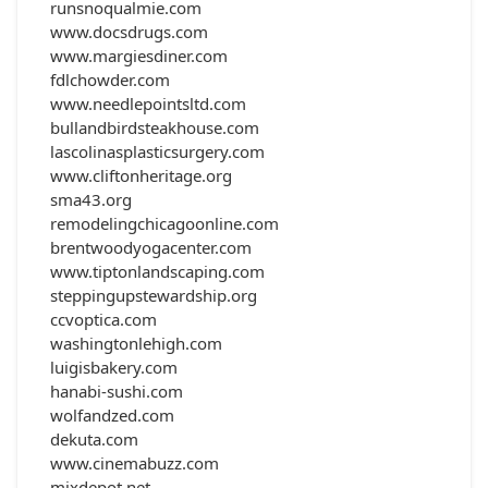
runsnoqualmie.com
www.docsdrugs.com
www.margiesdiner.com
fdlchowder.com
www.needlepointsltd.com
bullandbirdsteakhouse.com
lascolinasplasticsurgery.com
www.cliftonheritage.org
sma43.org
remodelingchicagoonline.com
brentwoodyogacenter.com
www.tiptonlandscaping.com
steppingupstewardship.org
ccvoptica.com
washingtonlehigh.com
luigisbakery.com
hanabi-sushi.com
wolfandzed.com
dekuta.com
www.cinemabuzz.com
mixdepot.net