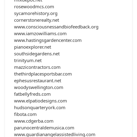
rosewoodmcs.com
sycamorehistory.org
cornerstonerealty.net
www.consciousnessandbiofeedback.org
www.iamzowilliams.com
www.hastingsgardencenter.com
pianoexplorer.net
southsidegardens.net
trinityum.net
mazzicontractors.com
thethirdplacesportsbar.com
ephesusrestaurant.net
woodyswellington.com
fatbellyfreds.com
www.elpatiodesigns.com
hudsonquarteryork.com
fibota.com
www.cdgerba.com
parunocentraldemusica.com
www.guardianangelassistedliving.com