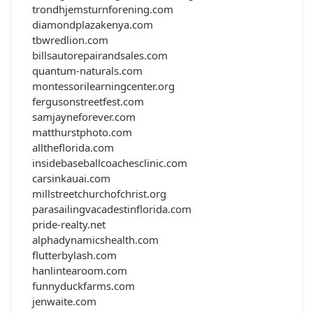
trondhjemsturnforening.com
diamondplazakenya.com
tbwredlion.com
billsautorepairandsales.com
quantum-naturals.com
montessorilearningcenter.org
fergusonstreetfest.com
samjayneforever.com
matthurstphoto.com
alltheflorida.com
insidebaseballcoachesclinic.com
carsinkauai.com
millstreetchurchofchrist.org
parasailingvacadestinflorida.com
pride-realty.net
alphadynamicshealth.com
flutterbylash.com
hanlintearoom.com
funnyduckfarms.com
jenwaite.com