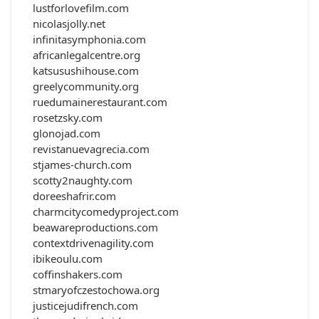
lustforlovefilm.com
nicolasjolly.net
infinitasymphonia.com
africanlegalcentre.org
katsusushihouse.com
greelycommunity.org
ruedumainerestaurant.com
rosetzsky.com
glonojad.com
revistanuevagrecia.com
stjames-church.com
scotty2naughty.com
doreeshafrir.com
charmcitycomedyproject.com
beawareproductions.com
contextdrivenagility.com
ibikeoulu.com
coffinshakers.com
stmaryofczestochowa.org
justicejudifrench.com