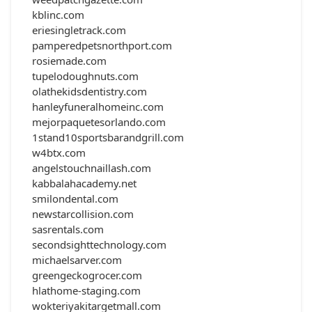
kblinc.com
eriesingletrack.com
pamperedpetsnorthport.com
rosiemade.com
tupelodoughnuts.com
olathekidsdentistry.com
hanleyfuneralhomeinc.com
mejorpaquetesorlando.com
1stand10sportsbarandgrill.com
w4btx.com
angelstouchnaillash.com
kabbalahacademy.net
smilondental.com
newstarcollision.com
sasrentals.com
secondsighttechnology.com
michaelsarver.com
greengeckogrocer.com
hlathome-staging.com
wokteriyakitargetmall.com