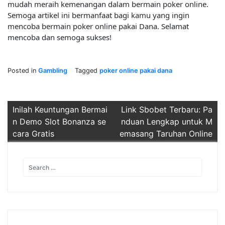
mudah meraih kemenangan dalam bermain poker online.
Semoga artikel ini bermanfaat bagi kamu yang ingin
mencoba bermain poker online pakai Dana. Selamat
mencoba dan semoga sukses!
Posted in
Gambling
Tagged
poker online pakai dana
Post
Inilah Keuntungan Bermai
Link Sbobet Terbaru: Pa
n Demo Slot Bonanza se
nduan Lengkap untuk M
navigation
cara Gratis
emasang Taruhan Online