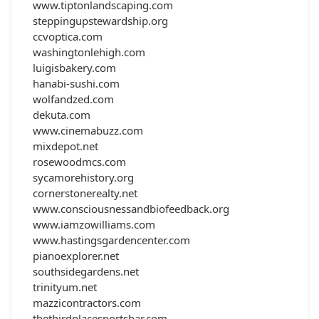
www.tiptonlandscaping.com
steppingupstewardship.org
ccvoptica.com
washingtonlehigh.com
luigisbakery.com
hanabi-sushi.com
wolfandzed.com
dekuta.com
www.cinemabuzz.com
mixdepot.net
rosewoodmcs.com
sycamorehistory.org
cornerstonerealty.net
www.consciousnessandbiofeedback.org
www.iamzowilliams.com
www.hastingsgardencenter.com
pianoexplorer.net
southsidegardens.net
trinityum.net
mazzicontractors.com
thethirdplacesportsbar.com