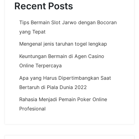
Recent Posts
Tips Bermain Slot Jarwo dengan Bocoran
yang Tepat
Mengenal jenis taruhan togel lengkap
Keuntungan Bermain di Agen Casino
Online Terpercaya
Apa yang Harus Dipertimbangkan Saat
Bertaruh di Piala Dunia 2022
Rahasia Menjadi Pemain Poker Online
Profesional