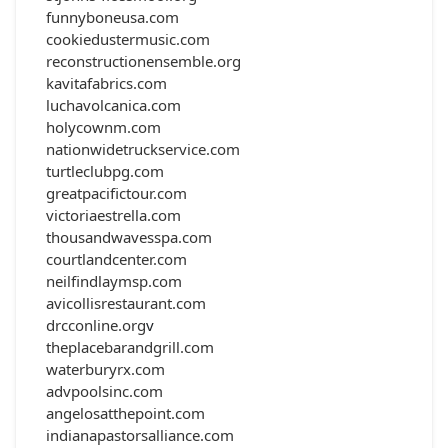
funnyboneusa.com
cookiedustermusic.com
reconstructionensemble.org
kavitafabrics.com
luchavolcanica.com
holycownm.com
nationwidetruckservice.com
turtleclubpg.com
greatpacifictour.com
victoriaestrella.com
thousandwavesspa.com
courtlandcenter.com
neilfindlaymsp.com
avicollisrestaurant.com
drcconline.org
v
theplacebarandgrill.com
waterburyrx.com
advpoolsinc.com
angelosatthepoint.com
indianapastorsalliance.com