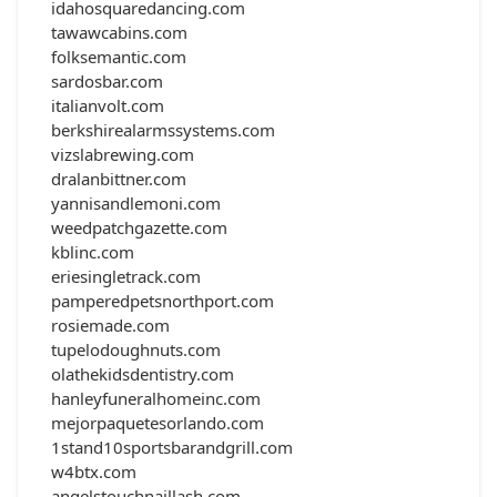
idahosquaredancing.com
tawawcabins.com
folksemantic.com
sardosbar.com
italianvolt.com
berkshirealarmssystems.com
vizslabrewing.com
dralanbittner.com
yannisandlemoni.com
weedpatchgazette.com
kblinc.com
eriesingletrack.com
pamperedpetsnorthport.com
rosiemade.com
tupelodoughnuts.com
olathekidsdentistry.com
hanleyfuneralhomeinc.com
mejorpaquetesorlando.com
1stand10sportsbarandgrill.com
w4btx.com
angelstouchnaillash.com