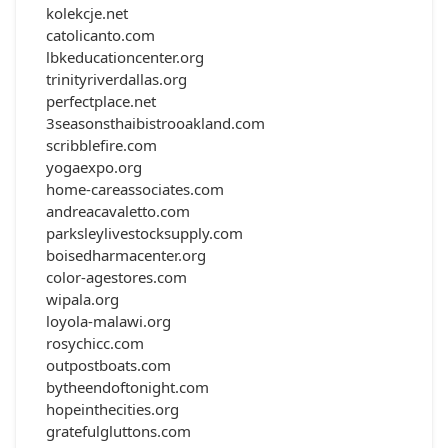
kolekcje.net
catolicanto.com
lbkeducationcenter.org
trinityriverdallas.org
perfectplace.net
3seasonsthaibistrooakland.com
scribblefire.com
yogaexpo.org
home-careassociates.com
andreacavaletto.com
parksleylivestocksupply.com
boisedharmacenter.org
color-agestores.com
wipala.org
loyola-malawi.org
rosychicc.com
outpostboats.com
bytheendoftonight.com
hopeinthecities.org
gratefulgluttons.com