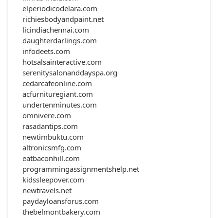
elperiodicodelara.com
richiesbodyandpaint.net
licindiachennai.com
daughterdarlings.com
infodeets.com
hotsalsainteractive.com
serenitysalonanddayspa.org
cedarcafeonline.com
acfurnituregiant.com
undertenminutes.com
omnivere.com
rasadantips.com
newtimbuktu.com
altronicsmfg.com
eatbaconhill.com
programmingassignmentshelp.net
kidssleepover.com
newtravels.net
paydayloansforus.com
thebelmontbakery.com