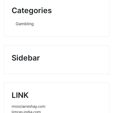
Categories
Gambling
Sidebar
LINK
missclaireshay.com
limras-india.com