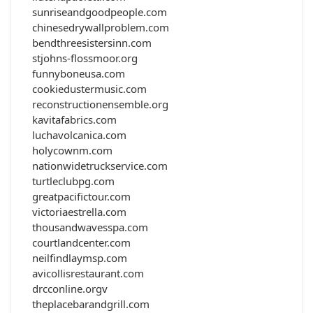
sunriseandgoodpeople.com
chinesedrywallproblem.com
bendthreesistersinn.com
stjohns-flossmoor.org
funnyboneusa.com
cookiedustermusic.com
reconstructionensemble.org
kavitafabrics.com
luchavolcanica.com
holycownm.com
nationwidetruckservice.com
turtleclubpg.com
greatpacifictour.com
victoriaestrella.com
thousandwavesspa.com
courtlandcenter.com
neilfindlaymsp.com
avicollisrestaurant.com
drcconline.org
v
theplacebarandgrill.com