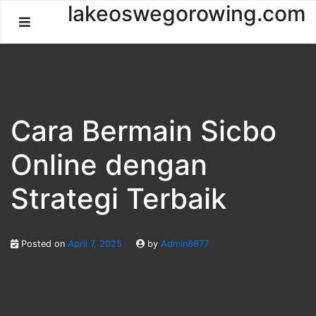
Skip
lakeoswegorowing.com
to
content
Cara Bermain Sicbo
Online dengan
Strategi Terbaik
Posted on
April 7, 2025
by
Admin8877