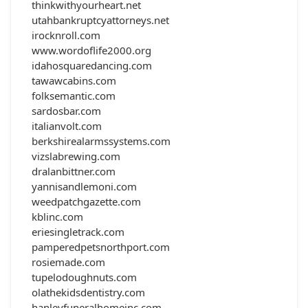
thinkwithyourheart.net
utahbankruptcyattorneys.net
irocknroll.com
www.wordoflife2000.org
idahosquaredancing.com
tawawcabins.com
folksemantic.com
sardosbar.com
italianvolt.com
berkshirealarmssystems.com
vizslabrewing.com
dralanbittner.com
yannisandlemoni.com
weedpatchgazette.com
kblinc.com
eriesingletrack.com
pamperedpetsnorthport.com
rosiemade.com
tupelodoughnuts.com
olathekidsdentistry.com
hanleyfuneralhomeinc.com