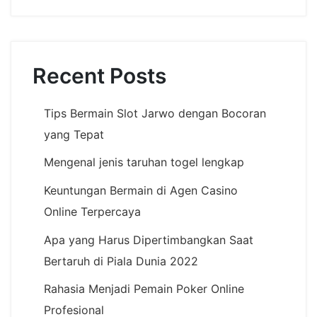
Recent Posts
Tips Bermain Slot Jarwo dengan Bocoran
yang Tepat
Mengenal jenis taruhan togel lengkap
Keuntungan Bermain di Agen Casino
Online Terpercaya
Apa yang Harus Dipertimbangkan Saat
Bertaruh di Piala Dunia 2022
Rahasia Menjadi Pemain Poker Online
Profesional