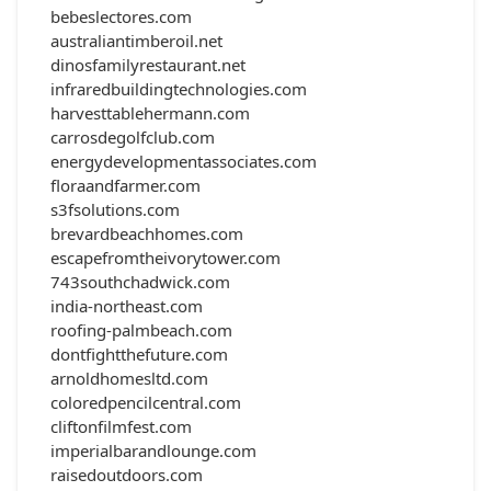
bebeslectores.com
australiantimberoil.net
dinosfamilyrestaurant.net
infraredbuildingtechnologies.com
harvesttablehermann.com
carrosdegolfclub.com
energydevelopmentassociates.com
floraandfarmer.com
s3fsolutions.com
brevardbeachhomes.com
escapefromtheivorytower.com
743southchadwick.com
india-northeast.com
roofing-palmbeach.com
dontfightthefuture.com
arnoldhomesltd.com
coloredpencilcentral.com
cliftonfilmfest.com
imperialbarandlounge.com
raisedoutdoors.com