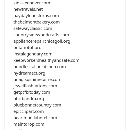
kidssleepover.com
newtravels.net
paydayloansforus.com
thebelmontbakery.com
safewayclassic.com
countrysidewoodcrafts.com
appliancerepairchicagoil.org
ontariotbf.org
instalegendary.com
keepworkershealthyandsafe.com
noodlesitaliankitchen.com
nydreamact.org
unagisushimetairie.com
jewelflashtattoos.com
getpcfixtoday.com
bbrtbandra.org
bluebonnetcountry.com
epicclipart.com
pearlmanilahotel.com
maintdrop.com