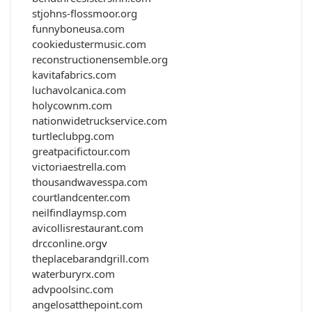
stjohns-flossmoor.org
funnyboneusa.com
cookiedustermusic.com
reconstructionensemble.org
kavitafabrics.com
luchavolcanica.com
holycownm.com
nationwidetruckservice.com
turtleclubpg.com
greatpacifictour.com
victoriaestrella.com
thousandwavesspa.com
courtlandcenter.com
neilfindlaymsp.com
avicollisrestaurant.com
drcconline.org
v
theplacebarandgrill.com
waterburyrx.com
advpoolsinc.com
angelosatthepoint.com