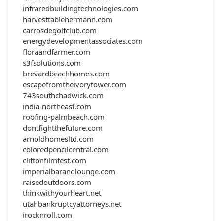
infraredbuildingtechnologies.com
harvesttablehermann.com
carrosdegolfclub.com
energydevelopmentassociates.com
floraandfarmer.com
s3fsolutions.com
brevardbeachhomes.com
escapefromtheivorytower.com
743southchadwick.com
india-northeast.com
roofing-palmbeach.com
dontfightthefuture.com
arnoldhomesltd.com
coloredpencilcentral.com
cliftonfilmfest.com
imperialbarandlounge.com
raisedoutdoors.com
thinkwithyourheart.net
utahbankruptcyattorneys.net
irocknroll.com