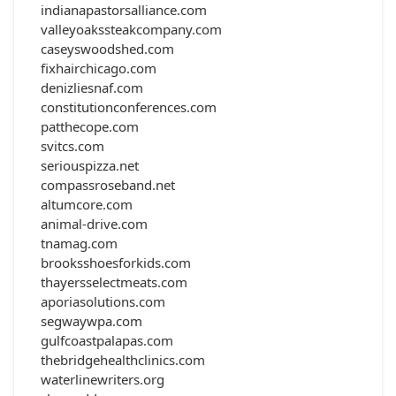
indianapastorsalliance.com
valleyoakssteakcompany.com
caseyswoodshed.com
fixhairchicago.com
denizliesnaf.com
constitutionconferences.com
patthecope.com
svitcs.com
seriouspizza.net
compassroseband.net
altumcore.com
animal-drive.com
tnamag.com
brooksshoesforkids.com
thayersselectmeats.com
aporiasolutions.com
segwaywpa.com
gulfcoastpalapas.com
thebridgehealthclinics.com
waterlinewriters.org