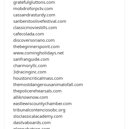
gratefulgluttons.com
mobdroforpctv.com
cassandrasturdy.com
sanbenitoolivefestival.com
classicmoviestills.com
cafecolada.com
discoversoriano.com
thebeginnerspoint.com
www.comingholidays.net
sanfranguide.com
charmoryllc.com
3dracinginc.com
houstoncriticalmass.com
themostdangerousanimalofall.com
thepolicerehearsals.com
alliknownow.com
eastlewiscountychamber.com
tribunalcontenciosobc.org
sloclassicalacademy.com
dasilvaboards.com
glennabatson.com