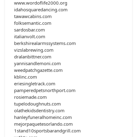
www.wordoflife2000.org
idahosquaredancing.com
tawawcabins.com
folksemantic.com
sardosbar.com
italianvolt.com
berkshirealarmssystems.com
vizslabrewing.com
dralanbittner.com
yannisandlemoni.com
weedpatchgazette.com
kblinc.com
eriesingletrack.com
pamperedpetsnorthport.com
rosiemade.com
tupelodoughnuts.com
olathekidsdentistry.com
hanleyfuneralhomeinc.com
mejorpaquetesorlando.com
1stand10sportsbarandgrill.com