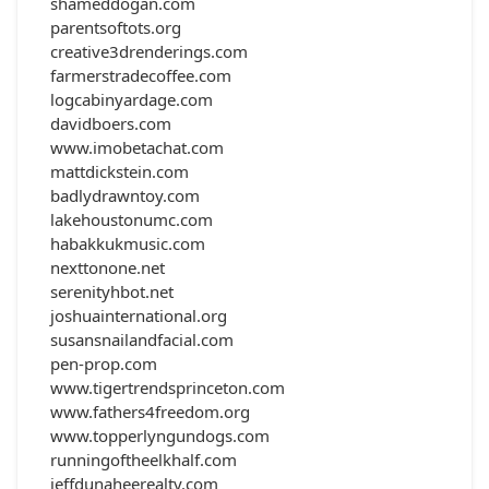
shameddogan.com
parentsoftots.org
creative3drenderings.com
farmerstradecoffee.com
logcabinyardage.com
davidboers.com
www.imobetachat.com
mattdickstein.com
badlydrawntoy.com
lakehoustonumc.com
habakkukmusic.com
nexttonone.net
serenityhbot.net
joshuainternational.org
susansnailandfacial.com
pen-prop.com
www.tigertrendsprinceton.com
www.fathers4freedom.org
www.topperlyngundogs.com
runningoftheelkhalf.com
jeffdunaheerealty.com