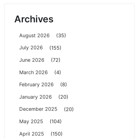
Archives
August 2026
(35)
July 2026
(155)
June 2026
(72)
March 2026
(4)
February 2026
(8)
January 2026
(20)
December 2025
(20)
May 2025
(104)
April 2025
(150)