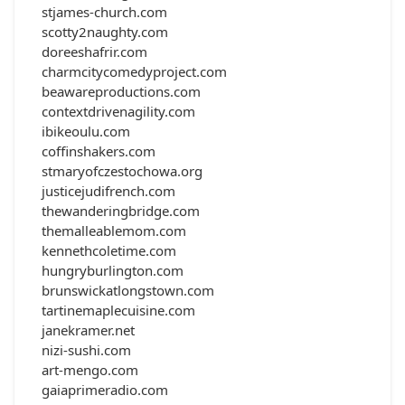
stjames-church.com
scotty2naughty.com
doreeshafrir.com
charmcitycomedyproject.com
beawareproductions.com
contextdrivenagility.com
ibikeoulu.com
coffinshakers.com
stmaryofczestochowa.org
justicejudifrench.com
thewanderingbridge.com
themalleablemom.com
kennethcoletime.com
hungryburlington.com
brunswickatlongstown.com
tartinemaplecuisine.com
janekramer.net
nizi-sushi.com
art-mengo.com
gaiaprimeradio.com