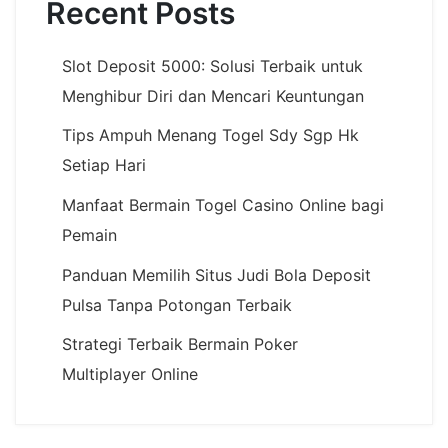
Recent Posts
Slot Deposit 5000: Solusi Terbaik untuk
Menghibur Diri dan Mencari Keuntungan
Tips Ampuh Menang Togel Sdy Sgp Hk
Setiap Hari
Manfaat Bermain Togel Casino Online bagi
Pemain
Panduan Memilih Situs Judi Bola Deposit
Pulsa Tanpa Potongan Terbaik
Strategi Terbaik Bermain Poker
Multiplayer Online