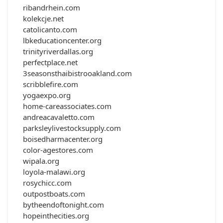
ribandrhein.com
kolekcje.net
catolicanto.com
lbkeducationcenter.org
trinityriverdallas.org
perfectplace.net
3seasonsthaibistrooakland.com
scribblefire.com
yogaexpo.org
home-careassociates.com
andreacavaletto.com
parksleylivestocksupply.com
boisedharmacenter.org
color-agestores.com
wipala.org
loyola-malawi.org
rosychicc.com
outpostboats.com
bytheendoftonight.com
hopeinthecities.org