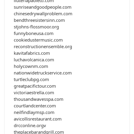
liuteriapaoletti.com
sunriseandgoodpeople.com
chinesedrywallproblem.com
bendthreesistersinn.com
stjohns-flossmoor.org
funnyboneusa.com
cookiedustermusic.com
reconstructionensemble.org
kavitafabrics.com
luchavolcanica.com
holycownm.com
nationwidetruckservice.com
turtleclubpg.com
greatpacifictour.com
victoriaestrella.com
thousandwavesspa.com
courtlandcenter.com
neilfindlaymsp.com
avicollisrestaurant.com
drcconline.org
v
theplacebarandgrill.com