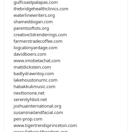
gulfcoastpalapas.com
thebridgehealthclinics.com
waterlinewriters.org
shameddogan.com
parentsoftots.org
creative3drenderings.com
farmerstradecoffee.com
logcabinyardage.com
davidboers.com
www.imobetachat.com
mattdickstein.com
badlydrawntoy.com
lakehoustonumc.com
habakkukmusic.com
nexttonone.net
serenityhbot.net
joshuainternational.org
susansnailandfacial.com
pen-prop.com
www.tigertrendsprinceton.com
www.fathers4freedom.org