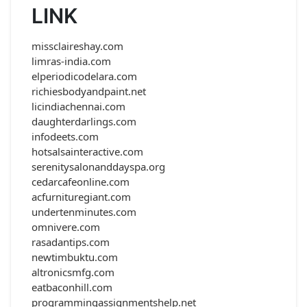
LINK
missclaireshay.com
limras-india.com
elperiodicodelara.com
richiesbodyandpaint.net
licindiachennai.com
daughterdarlings.com
infodeets.com
hotsalsainteractive.com
serenitysalonanddayspa.org
cedarcafeonline.com
acfurnituregiant.com
undertenminutes.com
omnivere.com
rasadantips.com
newtimbuktu.com
altronicsmfg.com
eatbaconhill.com
programmingassignmentshelp.net