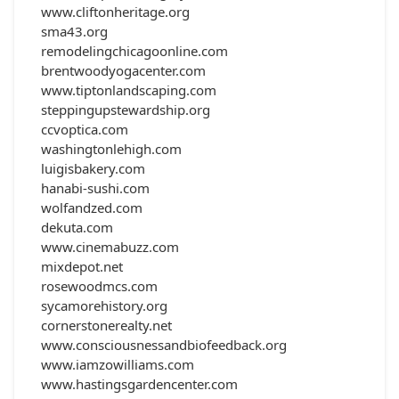
www.cliftonheritage.org
sma43.org
remodelingchicagoonline.com
brentwoodyogacenter.com
www.tiptonlandscaping.com
steppingupstewardship.org
ccvoptica.com
washingtonlehigh.com
luigisbakery.com
hanabi-sushi.com
wolfandzed.com
dekuta.com
www.cinemabuzz.com
mixdepot.net
rosewoodmcs.com
sycamorehistory.org
cornerstonerealty.net
www.consciousnessandbiofeedback.org
www.iamzowilliams.com
www.hastingsgardencenter.com