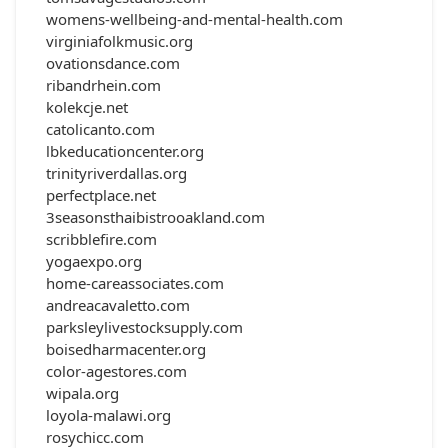
womens-wellbeing-and-mental-health.com
virginiafolkmusic.org
ovationsdance.com
ribandrhein.com
kolekcje.net
catolicanto.com
lbkeducationcenter.org
trinityriverdallas.org
perfectplace.net
3seasonsthaibistrooakland.com
scribblefire.com
yogaexpo.org
home-careassociates.com
andreacavaletto.com
parksleylivestocksupply.com
boisedharmacenter.org
color-agestores.com
wipala.org
loyola-malawi.org
rosychicc.com