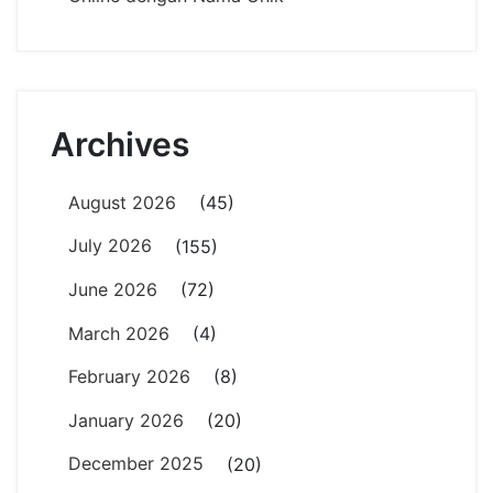
Archives
August 2026
(45)
July 2026
(155)
June 2026
(72)
March 2026
(4)
February 2026
(8)
January 2026
(20)
December 2025
(20)