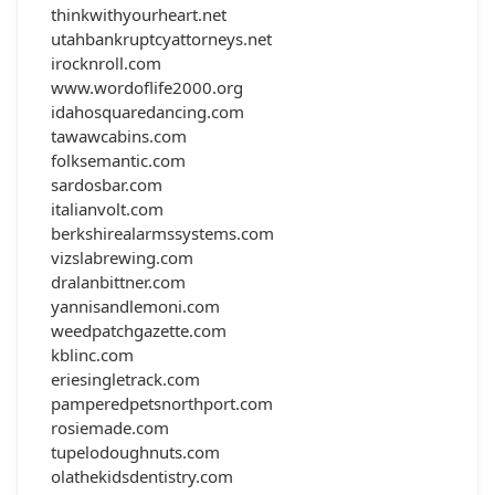
thinkwithyourheart.net
utahbankruptcyattorneys.net
irocknroll.com
www.wordoflife2000.org
idahosquaredancing.com
tawawcabins.com
folksemantic.com
sardosbar.com
italianvolt.com
berkshirealarmssystems.com
vizslabrewing.com
dralanbittner.com
yannisandlemoni.com
weedpatchgazette.com
kblinc.com
eriesingletrack.com
pamperedpetsnorthport.com
rosiemade.com
tupelodoughnuts.com
olathekidsdentistry.com