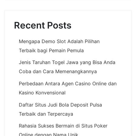
Recent Posts
Mengapa Demo Slot Adalah Pilihan
Terbaik bagi Pemain Pemula
Jenis Taruhan Togel Jawa yang Bisa Anda
Coba dan Cara Memenangkannya
Perbedaan Antara Agen Casino Online dan
Kasino Konvensional
Daftar Situs Judi Bola Deposit Pulsa
Terbaik dan Terpercaya
Rahasia Sukses Bermain di Situs Poker
Online dengan Nama Unik