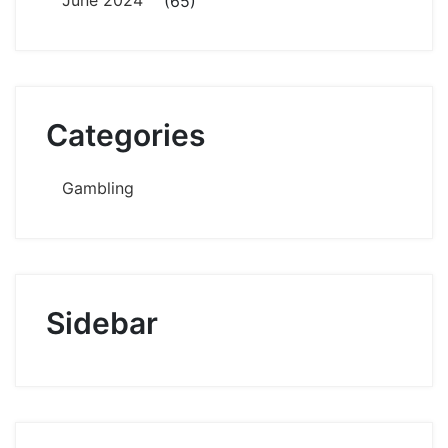
June 2024
(65)
Categories
Gambling
Sidebar