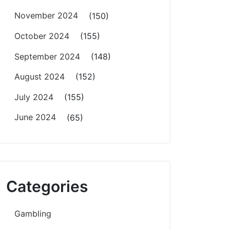
November 2024
(150)
October 2024
(155)
September 2024
(148)
August 2024
(152)
July 2024
(155)
June 2024
(65)
Categories
Gambling