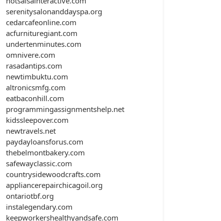
hotsalsainteractive.com
serenitysalonanddayspa.org
cedarcafeonline.com
acfurnituregiant.com
undertenminutes.com
omnivere.com
rasadantips.com
newtimbuktu.com
altronicsmfg.com
eatbaconhill.com
programmingassignmentshelp.net
kidssleepover.com
newtravels.net
paydayloansforus.com
thebelmontbakery.com
safewayclassic.com
countrysidewoodcrafts.com
appliancerepairchicagoil.org
ontariotbf.org
instalegendary.com
keepworkershealthyandsafe.com