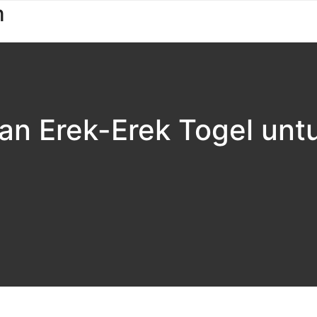
m
n Erek-Erek Togel unt