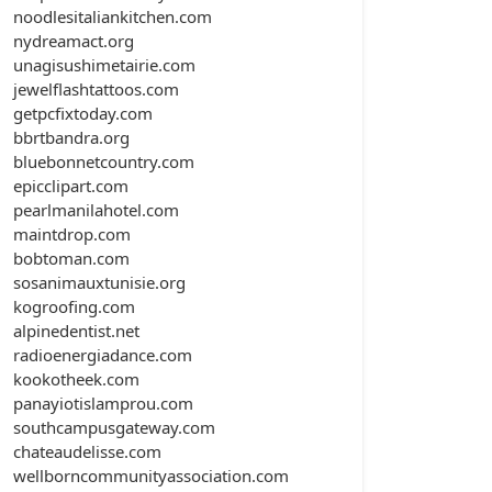
noodlesitaliankitchen.com
nydreamact.org
unagisushimetairie.com
jewelflashtattoos.com
getpcfixtoday.com
bbrtbandra.org
bluebonnetcountry.com
epicclipart.com
pearlmanilahotel.com
maintdrop.com
bobtoman.com
sosanimauxtunisie.org
kogroofing.com
alpinedentist.net
radioenergiadance.com
kookotheek.com
panayiotislamprou.com
southcampusgateway.com
chateaudelisse.com
wellborncommunityassociation.com