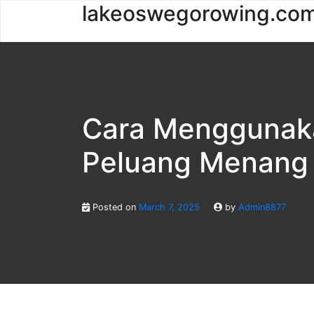
Skip
lakeoswegorowing.co
to
content
Cara Menggunaka
Peluang Menang
Posted on
March 7, 2025
by
Admin8877