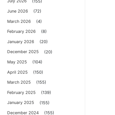
July 2026
(155)
June 2026
(72)
March 2026
(4)
February 2026
(8)
January 2026
(20)
December 2025
(20)
May 2025
(104)
April 2025
(150)
March 2025
(155)
February 2025
(139)
January 2025
(155)
December 2024
(155)