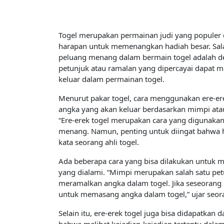
Togel merupakan permainan judi yang populer 
harapan untuk memenangkan hadiah besar. Sala
peluang menang dalam bermain togel adalah de
petunjuk atau ramalan yang dipercayai dapat
keluar dalam permainan togel.
Menurut pakar togel, cara menggunakan ere-e
angka yang akan keluar berdasarkan mimpi atau
“Ere-erek togel merupakan cara yang digunaka
menang. Namun, penting untuk diingat bahwa has
kata seorang ahli togel.
Ada beberapa cara yang bisa dilakukan untuk 
yang dialami. “Mimpi merupakan salah satu pet
meramalkan angka dalam togel. Jika seseorang b
untuk memasang angka dalam togel,” ujar seor
Selain itu, ere-erek togel juga bisa didapatkan 