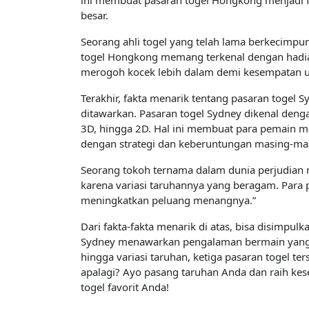
ini membuat pasaran togel Hongkong menjadi 
besar.
Seorang ahli togel yang telah lama berkecimpu
togel Hongkong memang terkenal dengan hadia
merogoh kocek lebih dalam demi kesempatan u
Terakhir, fakta menarik tentang pasaran togel 
ditawarkan. Pasaran togel Sydney dikenal denga
3D, hingga 2D. Hal ini membuat para pemain m
dengan strategi dan keberuntungan masing-ma
Seorang tokoh ternama dalam dunia perjudian
karena variasi taruhannya yang beragam. Para 
meningkatkan peluang menangnya.”
Dari fakta-fakta menarik di atas, bisa disimpu
Sydney menawarkan pengalaman bermain yang b
hingga variasi taruhan, ketiga pasaran togel t
apalagi? Ayo pasang taruhan Anda dan raih k
togel favorit Anda!