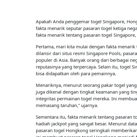
Apakah Anda penggemar togel Singapore, Hongk
fakta menarik seputar pasaran togel ketiga neg
fakta menarik tentang pasaran togel Singapore
Pertama, mari kita mulai dengan fakta menarik
dilansir dari situs resmi Singapore Pools, pasa
populer di Asia. Banyak orang dari berbagai ne
reputasinya yang terpercaya. Selain itu, togel 
bisa didapatkan oleh para pemainnya.
Menariknya, menurut seorang pakar togel yang
juga dikenal dengan tingkat keamanan yang tin
integritas permainan togel mereka. Ini memb
memasang taruhan,” ujarnya.
Sementara itu, fakta menarik tentang pasara
hadiah jackpot yang sangat besar. Menurut dat
pasaran togel Hongkong seringkali memberikan