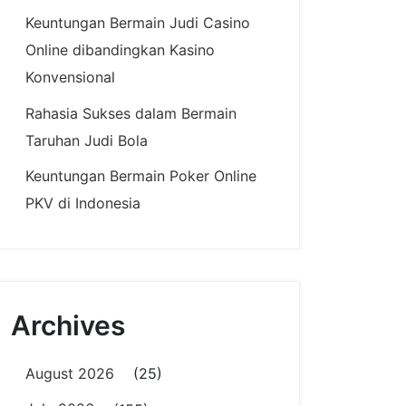
Keuntungan Bermain Judi Casino
Online dibandingkan Kasino
Konvensional
Rahasia Sukses dalam Bermain
Taruhan Judi Bola
Keuntungan Bermain Poker Online
PKV di Indonesia
Archives
August 2026
(25)