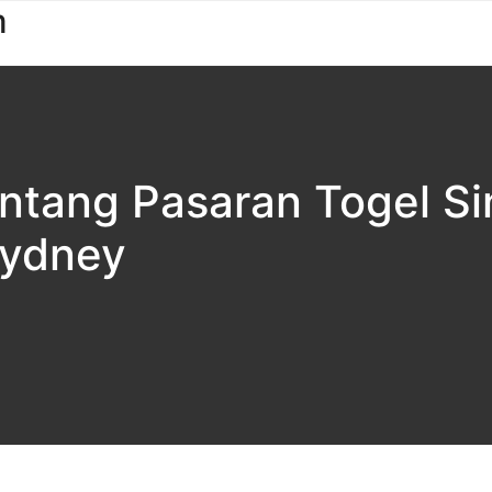
m
ntang Pasaran Togel Si
Sydney