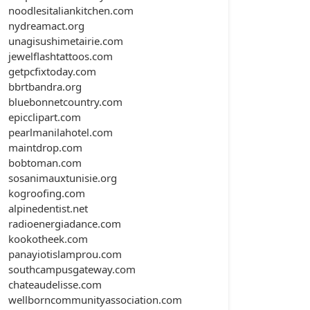
noodlesitaliankitchen.com
nydreamact.org
unagisushimetairie.com
jewelflashtattoos.com
getpcfixtoday.com
bbrtbandra.org
bluebonnetcountry.com
epicclipart.com
pearlmanilahotel.com
maintdrop.com
bobtoman.com
sosanimauxtunisie.org
kogroofing.com
alpinedentist.net
radioenergiadance.com
kookotheek.com
panayiotislamprou.com
southcampusgateway.com
chateaudelisse.com
wellborncommunityassociation.com