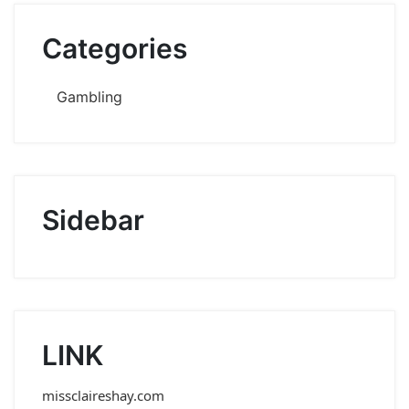
Categories
Gambling
Sidebar
LINK
missclaireshay.com