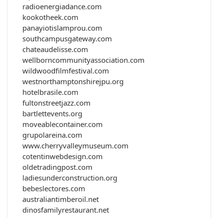
radioenergiadance.com
kookotheek.com
panayiotislamprou.com
southcampusgateway.com
chateaudelisse.com
wellborncommunityassociation.com
wildwoodfilmfestival.com
westnorthamptonshirejpu.org
hotelbrasile.com
fultonstreetjazz.com
bartlettevents.org
moveablecontainer.com
grupolareina.com
www.cherryvalleymuseum.com
cotentinwebdesign.com
oldetradingpost.com
ladiesunderconstruction.org
bebeslectores.com
australiantimberoil.net
dinosfamilyrestaurant.net