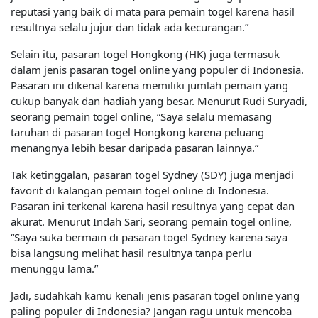
reputasi yang baik di mata para pemain togel karena hasil
resultnya selalu jujur dan tidak ada kecurangan.”
Selain itu, pasaran togel Hongkong (HK) juga termasuk
dalam jenis pasaran togel online yang populer di Indonesia.
Pasaran ini dikenal karena memiliki jumlah pemain yang
cukup banyak dan hadiah yang besar. Menurut Rudi Suryadi,
seorang pemain togel online, “Saya selalu memasang
taruhan di pasaran togel Hongkong karena peluang
menangnya lebih besar daripada pasaran lainnya.”
Tak ketinggalan, pasaran togel Sydney (SDY) juga menjadi
favorit di kalangan pemain togel online di Indonesia.
Pasaran ini terkenal karena hasil resultnya yang cepat dan
akurat. Menurut Indah Sari, seorang pemain togel online,
“Saya suka bermain di pasaran togel Sydney karena saya
bisa langsung melihat hasil resultnya tanpa perlu
menunggu lama.”
Jadi, sudahkah kamu kenali jenis pasaran togel online yang
paling populer di Indonesia? Jangan ragu untuk mencoba