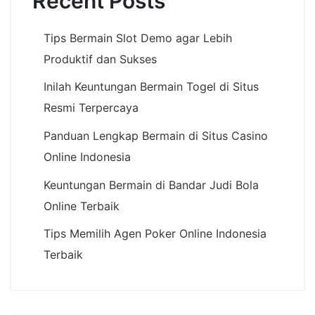
Recent Posts
Tips Bermain Slot Demo agar Lebih
Produktif dan Sukses
Inilah Keuntungan Bermain Togel di Situs
Resmi Terpercaya
Panduan Lengkap Bermain di Situs Casino
Online Indonesia
Keuntungan Bermain di Bandar Judi Bola
Online Terbaik
Tips Memilih Agen Poker Online Indonesia
Terbaik