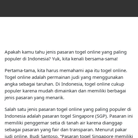
Apakah kamu tahu jenis pasaran togel online yang paling
populer di Indonesia? Yuk, kita kenali bersama-sama!
Pertama-tama, kita harus memahami apa itu togel online.
Togel online adalah permainan judi yang menggunakan
angka sebagai taruhan. Di Indonesia, togel online cukup
populer karena mudah dimainkan dan memiliki berbagai
jenis pasaran yang menarik.
Salah satu jenis pasaran togel online yang paling populer di
Indonesia adalah pasaran togel Singapore (SGP). Pasaran ini
memiliki penggemar setia di tanah air karena dianggap
sebagai pasaran yang fair dan transparan. Menurut pakar
judi online, Budi Santoso, “Pasaran togel Singapore memiliki