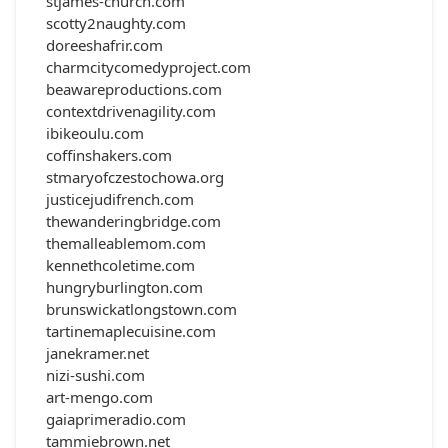
stjames-church.com
scotty2naughty.com
doreeshafrir.com
charmcitycomedyproject.com
beawareproductions.com
contextdrivenagility.com
ibikeoulu.com
coffinshakers.com
stmaryofczestochowa.org
justicejudifrench.com
thewanderingbridge.com
themalleablemom.com
kennethcoletime.com
hungryburlington.com
brunswickatlongstown.com
tartinemaplecuisine.com
janekramer.net
nizi-sushi.com
art-mengo.com
gaiaprimeradio.com
tammiebrown.net