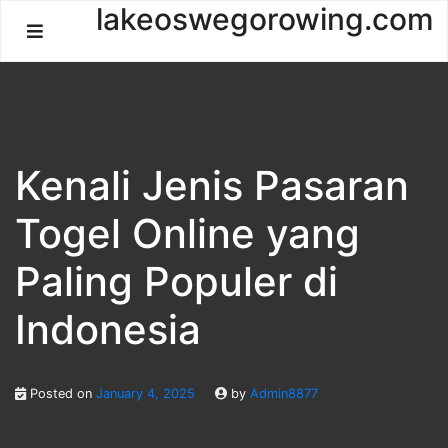
Skip
lakeoswegorowing.com
to
content
Kenali Jenis Pasaran
Togel Online yang
Paling Populer di
Indonesia
Posted on
January 4, 2025
by
Admin8877