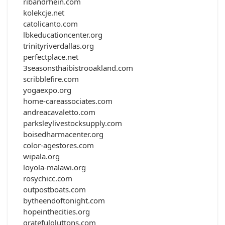
ribandrhein.com
kolekcje.net
catolicanto.com
lbkeducationcenter.org
trinityriverdallas.org
perfectplace.net
3seasonsthaibistrooakland.com
scribblefire.com
yogaexpo.org
home-careassociates.com
andreacavaletto.com
parksleylivestocksupply.com
boisedharmacenter.org
color-agestores.com
wipala.org
loyola-malawi.org
rosychicc.com
outpostboats.com
bytheendoftonight.com
hopeinthecities.org
gratefulgluttons.com