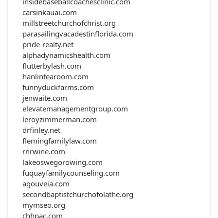
insidebaseballcoachesclinic.com
carsinkauai.com
millstreetchurchofchrist.org
parasailingvacadestinflorida.com
pride-realty.net
alphadynamicshealth.com
flutterbylash.com
hanlintearoom.com
funnyduckfarms.com
jenwaite.com
elevatemanagementgroup.com
leroyzimmerman.com
drfinley.net
flemingfamilylaw.com
rnrwine.com
lakeoswegorowing.com
fuquayfamilycounseling.com
agouveia.com
secondbaptistchurchofolathe.org
mymseo.org
chhpac.com