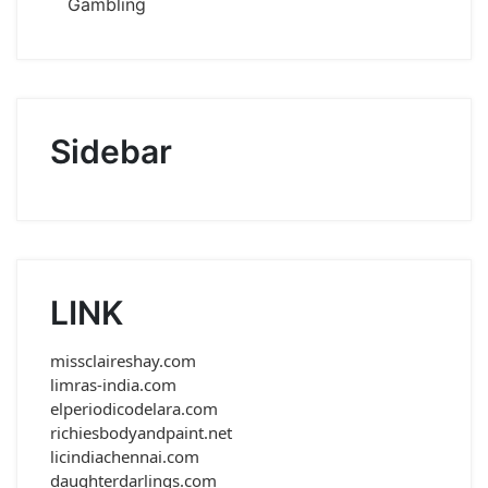
Gambling
Sidebar
LINK
missclaireshay.com
limras-india.com
elperiodicodelara.com
richiesbodyandpaint.net
licindiachennai.com
daughterdarlings.com