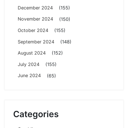
December 2024
(155)
November 2024
(150)
October 2024
(155)
September 2024
(148)
August 2024
(152)
July 2024
(155)
June 2024
(65)
Categories