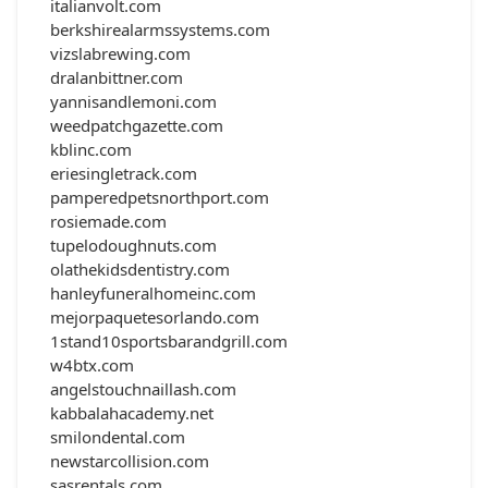
italianvolt.com
berkshirealarmssystems.com
vizslabrewing.com
dralanbittner.com
yannisandlemoni.com
weedpatchgazette.com
kblinc.com
eriesingletrack.com
pamperedpetsnorthport.com
rosiemade.com
tupelodoughnuts.com
olathekidsdentistry.com
hanleyfuneralhomeinc.com
mejorpaquetesorlando.com
1stand10sportsbarandgrill.com
w4btx.com
angelstouchnaillash.com
kabbalahacademy.net
smilondental.com
newstarcollision.com
sasrentals.com