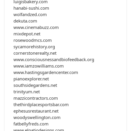
luigisbakery.com
hanabi-sushi.com
wolfandzed.com
dekuta.com
www.cinemabuzz.com
mixdepot.net
rosewoodmcs.com
sycamorehistory.org
cornerstonerealty.net
www.consciousnessandbiofeedback.org
www.iamzowilliams.com
www.hastingsgardencenter.com
pianoexplorer.net
southsidegardens.net
trinityum.net
mazzicontractors.com
thethirdplacesportsbar.com
ephesusrestaurant.net
woodyswellington.com
fatbellyfreds.com
www.elpatiodesigns.com