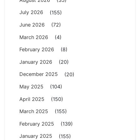
July 2026
(155)
June 2026
(72)
March 2026
(4)
February 2026
(8)
January 2026
(20)
December 2025
(20)
May 2025
(104)
April 2025
(150)
March 2025
(155)
February 2025
(139)
January 2025
(155)