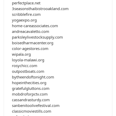
perfectplace.net
3seasonsthaibistrooakland.com
scribblefire.com
yogaexpo.org
home-careassociates.com
andreacavaletto.com
parksleylivestocksupply.com
boisedharmacenter.org
color-agestores.com
wipala.org
loyola-malawi.org
rosychicc.com
outpostboats.com
bytheendoftonight.com
hopeinthecities.org
gratefulgluttons.com
mobdroforpctv.com
cassandrasturdy.com
sanbenitoolivefestival.com
classicmoviestills.com