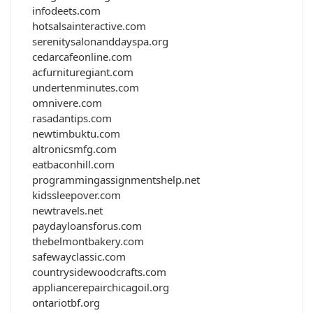
infodeets.com
hotsalsainteractive.com
serenitysalonanddayspa.org
cedarcafeonline.com
acfurnituregiant.com
undertenminutes.com
omnivere.com
rasadantips.com
newtimbuktu.com
altronicsmfg.com
eatbaconhill.com
programmingassignmentshelp.net
kidssleepover.com
newtravels.net
paydayloansforus.com
thebelmontbakery.com
safewayclassic.com
countrysidewoodcrafts.com
appliancerepairchicagoil.org
ontariotbf.org