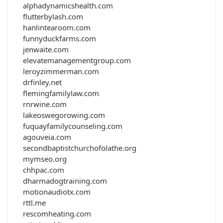
alphadynamicshealth.com
flutterbylash.com
hanlintearoom.com
funnyduckfarms.com
jenwaite.com
elevatemanagementgroup.com
leroyzimmerman.com
drfinley.net
flemingfamilylaw.com
rnrwine.com
lakeoswegorowing.com
fuquayfamilycounseling.com
agouveia.com
secondbaptistchurchofolathe.org
mymseo.org
chhpac.com
dharmadogtraining.com
motionaudiotx.com
rttl.me
rescomheating.com