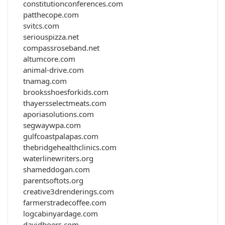
constitutionconferences.com
patthecope.com
svitcs.com
seriouspizza.net
compassroseband.net
altumcore.com
animal-drive.com
tnamag.com
brooksshoesforkids.com
thayersselectmeats.com
aporiasolutions.com
segwaywpa.com
gulfcoastpalapas.com
thebridgehealthclinics.com
waterlinewriters.org
shameddogan.com
parentsoftots.org
creative3drenderings.com
farmerstradecoffee.com
logcabinyardage.com
davidboers.com