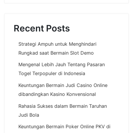
Recent Posts
Strategi Ampuh untuk Menghindari
Rungkad saat Bermain Slot Demo
Mengenal Lebih Jauh Tentang Pasaran
Togel Terpopuler di Indonesia
Keuntungan Bermain Judi Casino Online
dibandingkan Kasino Konvensional
Rahasia Sukses dalam Bermain Taruhan
Judi Bola
Keuntungan Bermain Poker Online PKV di