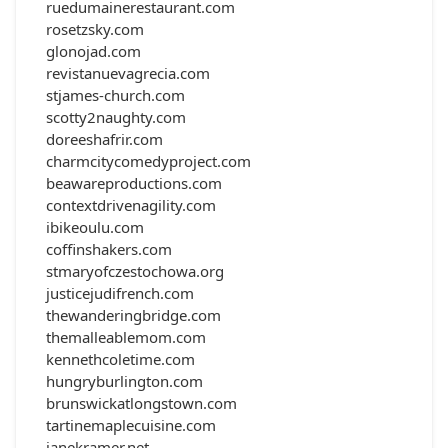
ruedumainerestaurant.com
rosetzsky.com
glonojad.com
revistanuevagrecia.com
stjames-church.com
scotty2naughty.com
doreeshafrir.com
charmcitycomedyproject.com
beawareproductions.com
contextdrivenagility.com
ibikeoulu.com
coffinshakers.com
stmaryofczestochowa.org
justicejudifrench.com
thewanderingbridge.com
themalleablemom.com
kennethcoletime.com
hungryburlington.com
brunswickatlongstown.com
tartinemaplecuisine.com
janekramer.net