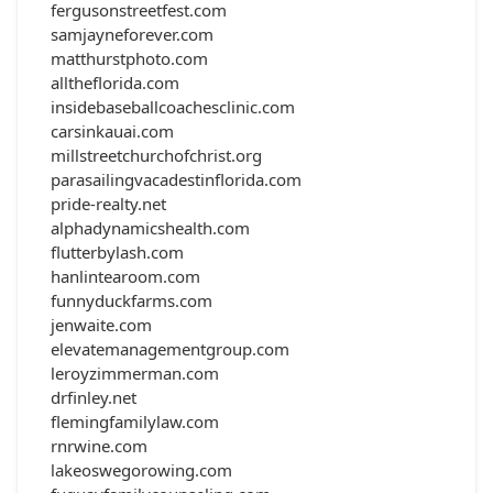
fergusonstreetfest.com
samjayneforever.com
matthurstphoto.com
alltheflorida.com
insidebaseballcoachesclinic.com
carsinkauai.com
millstreetchurchofchrist.org
parasailingvacadestinflorida.com
pride-realty.net
alphadynamicshealth.com
flutterbylash.com
hanlintearoom.com
funnyduckfarms.com
jenwaite.com
elevatemanagementgroup.com
leroyzimmerman.com
drfinley.net
flemingfamilylaw.com
rnrwine.com
lakeoswegorowing.com