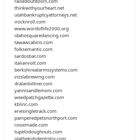
raisedoutdoors.com
thinkwithyourheart.net
utahbankruptcyattorneys.net
irocknroll.com
www.wordoflife2000.org
idahosquaredancing.com
tawawcabins.com
folksemantic.com
sardosbar.com
italianvolt.com
berkshirealarmssystems.com
vizslabrewing.com
dralanbittner.com
yannisandlemoni.com
weedpatchgazette.com
kblinc.com
eriesingletrack.com
pamperedpetsnorthport.com
rosiemade.com
tupelodoughnuts.com
olathekidsdentistry.com