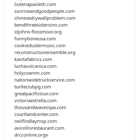
liuteriapaoletti.com
sunriseandgoodpeople.com
chinesedrywallproblem.com
bendthreesistersinn.com
stjohns-flossmoor.org
funnyboneusa.com
cookiedustermusic.com
reconstructionensemble.org
kavitafabrics.com
luchavolcanica.com
holycownm.com
nationwidetruckservice.com
turtleclubpg.com
greatpacifictour.com
victoriaestrella.com
thousandwavesspa.com
courtlandcenter.com
neilfindlaymsp.com
avicollisrestaurant.com
drcconline.org
v