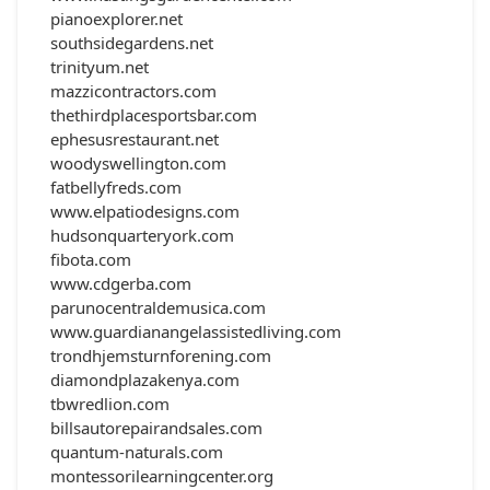
pianoexplorer.net
southsidegardens.net
trinityum.net
mazzicontractors.com
thethirdplacesportsbar.com
ephesusrestaurant.net
woodyswellington.com
fatbellyfreds.com
www.elpatiodesigns.com
hudsonquarteryork.com
fibota.com
www.cdgerba.com
parunocentraldemusica.com
www.guardianangelassistedliving.com
trondhjemsturnforening.com
diamondplazakenya.com
tbwredlion.com
billsautorepairandsales.com
quantum-naturals.com
montessorilearningcenter.org