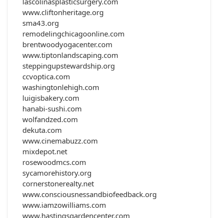
lascolinasplasticsurgery.com
www.cliftonheritage.org
sma43.org
remodelingchicagoonline.com
brentwoodyogacenter.com
www.tiptonlandscaping.com
steppingupstewardship.org
ccvoptica.com
washingtonlehigh.com
luigisbakery.com
hanabi-sushi.com
wolfandzed.com
dekuta.com
www.cinemabuzz.com
mixdepot.net
rosewoodmcs.com
sycamorehistory.org
cornerstonerealty.net
www.consciousnessandbiofeedback.org
www.iamzowilliams.com
www.hastingsgardencenter.com