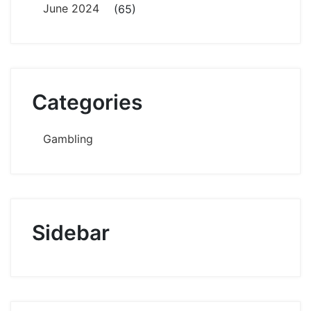
June 2024
(65)
Categories
Gambling
Sidebar