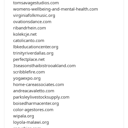
tomsavagestudios.com
womens-wellbeing-and-mental-health.com
virginiafolkmusic.org
ovationsdance.com
ribandrhein.com
kolekcje.net
catolicanto.com
lbkeducationcenter.org
trinityriverdallas.org
perfectplace.net
3seasonsthaibistrooakland.com
scribblefire.com
yogaexpo.org
home-careassociates.com
andreacavaletto.com
parksleylivestocksupply.com
boisedharmacenter.org
color-agestores.com
wipala.org
loyola-malawi.org