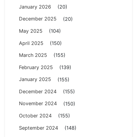
January 2026
(20)
December 2025
(20)
May 2025
(104)
April 2025
(150)
March 2025
(155)
February 2025
(139)
January 2025
(155)
December 2024
(155)
November 2024
(150)
October 2024
(155)
September 2024
(148)