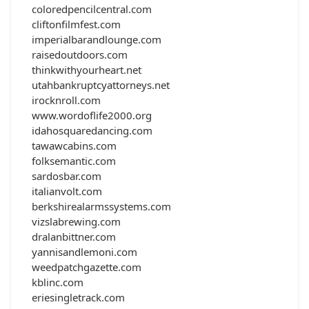
coloredpencilcentral.com
cliftonfilmfest.com
imperialbarandlounge.com
raisedoutdoors.com
thinkwithyourheart.net
utahbankruptcyattorneys.net
irocknroll.com
www.wordoflife2000.org
idahosquaredancing.com
tawawcabins.com
folksemantic.com
sardosbar.com
italianvolt.com
berkshirealarmssystems.com
vizslabrewing.com
dralanbittner.com
yannisandlemoni.com
weedpatchgazette.com
kblinc.com
eriesingletrack.com