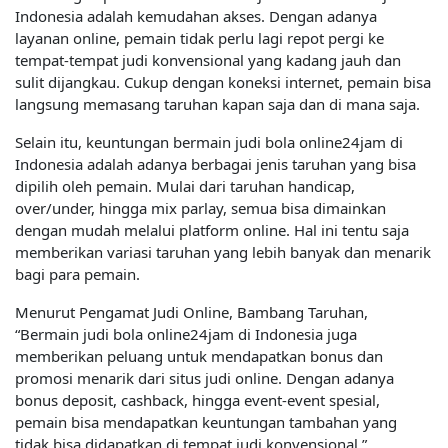
Indonesia adalah kemudahan akses. Dengan adanya
layanan online, pemain tidak perlu lagi repot pergi ke
tempat-tempat judi konvensional yang kadang jauh dan
sulit dijangkau. Cukup dengan koneksi internet, pemain bisa
langsung memasang taruhan kapan saja dan di mana saja.
Selain itu, keuntungan bermain judi bola online24jam di
Indonesia adalah adanya berbagai jenis taruhan yang bisa
dipilih oleh pemain. Mulai dari taruhan handicap,
over/under, hingga mix parlay, semua bisa dimainkan
dengan mudah melalui platform online. Hal ini tentu saja
memberikan variasi taruhan yang lebih banyak dan menarik
bagi para pemain.
Menurut Pengamat Judi Online, Bambang Taruhan,
“Bermain judi bola online24jam di Indonesia juga
memberikan peluang untuk mendapatkan bonus dan
promosi menarik dari situs judi online. Dengan adanya
bonus deposit, cashback, hingga event-event spesial,
pemain bisa mendapatkan keuntungan tambahan yang
tidak bisa didapatkan di tempat judi konvensional.”