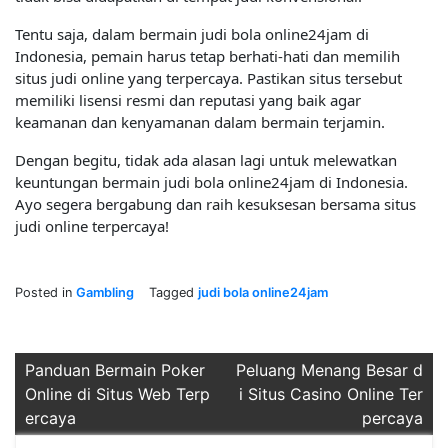
Tentu saja, dalam bermain judi bola online24jam di
Indonesia, pemain harus tetap berhati-hati dan memilih
situs judi online yang terpercaya. Pastikan situs tersebut
memiliki lisensi resmi dan reputasi yang baik agar
keamanan dan kenyamanan dalam bermain terjamin.
Dengan begitu, tidak ada alasan lagi untuk melewatkan
keuntungan bermain judi bola online24jam di Indonesia.
Ayo segera bergabung dan raih kesuksesan bersama situs
judi online terpercaya!
Posted in
Gambling
Tagged
judi bola online24jam
Post
Panduan Bermain Poker
Peluang Menang Besar d
Online di Situs Web Terp
i Situs Casino Online Ter
navigation
ercaya
percaya