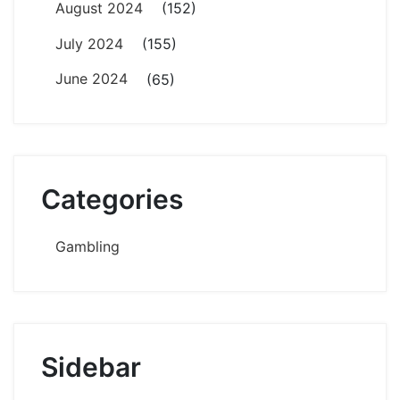
August 2024
(152)
July 2024
(155)
June 2024
(65)
Categories
Gambling
Sidebar