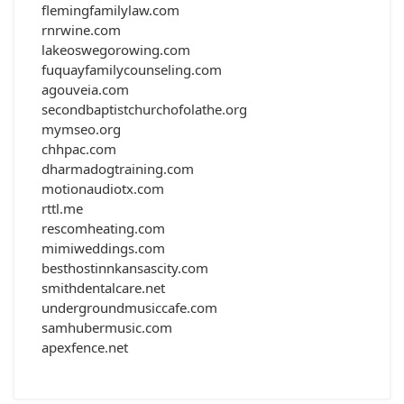
flemingfamilylaw.com
rnrwine.com
lakeoswegorowing.com
fuquayfamilycounseling.com
agouveia.com
secondbaptistchurchofolathe.org
mymseo.org
chhpac.com
dharmadogtraining.com
motionaudiotx.com
rttl.me
rescomheating.com
mimiweddings.com
besthostinnkansascity.com
smithdentalcare.net
undergroundmusiccafe.com
samhubermusic.com
apexfence.net