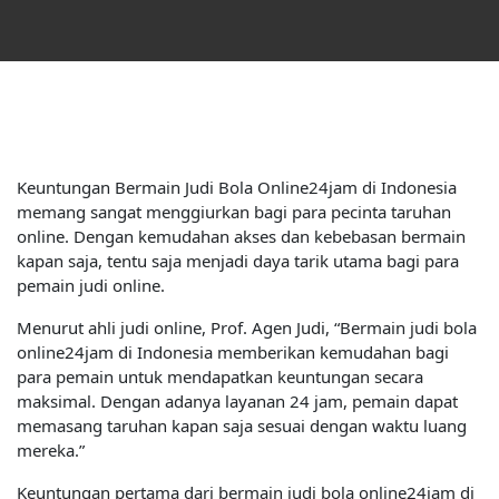
Keuntungan Bermain Judi Bola Online24jam di Indonesia
memang sangat menggiurkan bagi para pecinta taruhan
online. Dengan kemudahan akses dan kebebasan bermain
kapan saja, tentu saja menjadi daya tarik utama bagi para
pemain judi online.
Menurut ahli judi online, Prof. Agen Judi, “Bermain judi bola
online24jam di Indonesia memberikan kemudahan bagi
para pemain untuk mendapatkan keuntungan secara
maksimal. Dengan adanya layanan 24 jam, pemain dapat
memasang taruhan kapan saja sesuai dengan waktu luang
mereka.”
Keuntungan pertama dari bermain judi bola online24jam di