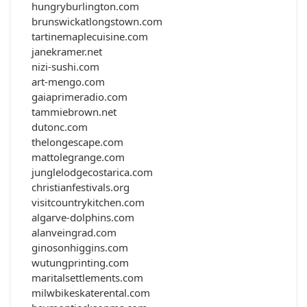
hungryburlington.com
brunswickatlongstown.com
tartinemaplecuisine.com
janekramer.net
nizi-sushi.com
art-mengo.com
gaiaprimeradio.com
tammiebrown.net
dutonc.com
thelongescape.com
mattolegrange.com
junglelodgecostarica.com
christianfestivals.org
visitcountrykitchen.com
algarve-dolphins.com
alanveingrad.com
ginosonhiggins.com
wutungprinting.com
maritalsettlements.com
milwbikeskaterental.com