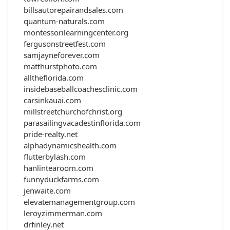
billsautorepairandsales.com
quantum-naturals.com
montessorilearningcenter.org
fergusonstreetfest.com
samjayneforever.com
matthurstphoto.com
alltheflorida.com
insidebaseballcoachesclinic.com
carsinkauai.com
millstreetchurchofchrist.org
parasailingvacadestinflorida.com
pride-realty.net
alphadynamicshealth.com
flutterbylash.com
hanlintearoom.com
funnyduckfarms.com
jenwaite.com
elevatemanagementgroup.com
leroyzimmerman.com
drfinley.net