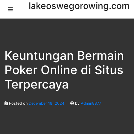
Skip
lakeoswegorowing.com
to
content
Keuntungan Bermain
Poker Online di Situs
Terpercaya
Posted on
December 18, 2024
by
Admin8877