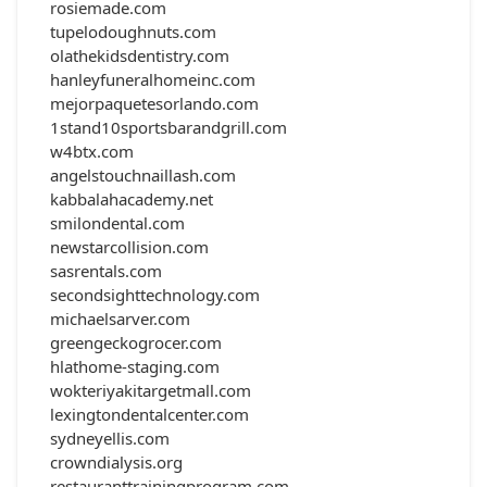
rosiemade.com
tupelodoughnuts.com
olathekidsdentistry.com
hanleyfuneralhomeinc.com
mejorpaquetesorlando.com
1stand10sportsbarandgrill.com
w4btx.com
angelstouchnaillash.com
kabbalahacademy.net
smilondental.com
newstarcollision.com
sasrentals.com
secondsighttechnology.com
michaelsarver.com
greengeckogrocer.com
hlathome-staging.com
wokteriyakitargetmall.com
lexingtondentalcenter.com
sydneyellis.com
crowndialysis.org
restauranttrainingprogram.com