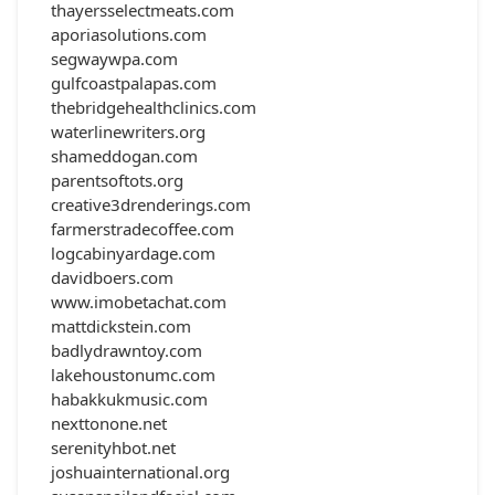
thayersselectmeats.com
aporiasolutions.com
segwaywpa.com
gulfcoastpalapas.com
thebridgehealthclinics.com
waterlinewriters.org
shameddogan.com
parentsoftots.org
creative3drenderings.com
farmerstradecoffee.com
logcabinyardage.com
davidboers.com
www.imobetachat.com
mattdickstein.com
badlydrawntoy.com
lakehoustonumc.com
habakkukmusic.com
nexttonone.net
serenityhbot.net
joshuainternational.org