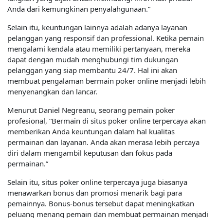
Anda dari kemungkinan penyalahgunaan.”
Selain itu, keuntungan lainnya adalah adanya layanan
pelanggan yang responsif dan professional. Ketika pemain
mengalami kendala atau memiliki pertanyaan, mereka
dapat dengan mudah menghubungi tim dukungan
pelanggan yang siap membantu 24/7. Hal ini akan
membuat pengalaman bermain poker online menjadi lebih
menyenangkan dan lancar.
Menurut Daniel Negreanu, seorang pemain poker
profesional, “Bermain di situs poker online terpercaya akan
memberikan Anda keuntungan dalam hal kualitas
permainan dan layanan. Anda akan merasa lebih percaya
diri dalam mengambil keputusan dan fokus pada
permainan.”
Selain itu, situs poker online terpercaya juga biasanya
menawarkan bonus dan promosi menarik bagi para
pemainnya. Bonus-bonus tersebut dapat meningkatkan
peluang menang pemain dan membuat permainan menjadi