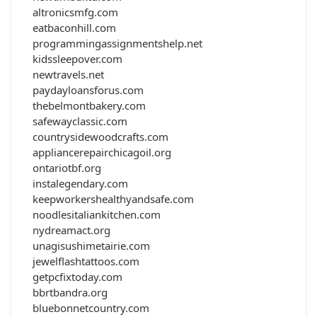
altronicsmfg.com
eatbaconhill.com
programmingassignmentshelp.net
kidssleepover.com
newtravels.net
paydayloansforus.com
thebelmontbakery.com
safewayclassic.com
countrysidewoodcrafts.com
appliancerepairchicagoil.org
ontariotbf.org
instalegendary.com
keepworkershealthyandsafe.com
noodlesitaliankitchen.com
nydreamact.org
unagisushimetairie.com
jewelflashtattoos.com
getpcfixtoday.com
bbrtbandra.org
bluebonnetcountry.com