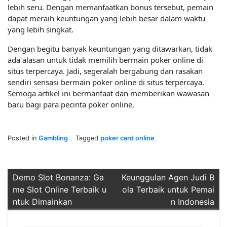
lebih seru. Dengan memanfaatkan bonus tersebut, pemain
dapat meraih keuntungan yang lebih besar dalam waktu
yang lebih singkat.
Dengan begitu banyak keuntungan yang ditawarkan, tidak
ada alasan untuk tidak memilih bermain poker online di
situs terpercaya. Jadi, segeralah bergabung dan rasakan
sendiri sensasi bermain poker online di situs terpercaya.
Semoga artikel ini bermanfaat dan memberikan wawasan
baru bagi para pecinta poker online.
Posted in
Gambling
Tagged
poker card online
Post
Demo Slot Bonanza: Ga
Keunggulan Agen Judi B
me Slot Online Terbaik u
ola Terbaik untuk Pemai
navigation
ntuk Dimainkan
n Indonesia