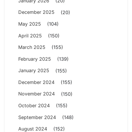
January 2026
(20)
December 2025
(20)
May 2025
(104)
April 2025
(150)
March 2025
(155)
February 2025
(139)
January 2025
(155)
December 2024
(155)
November 2024
(150)
October 2024
(155)
September 2024
(148)
August 2024
(152)