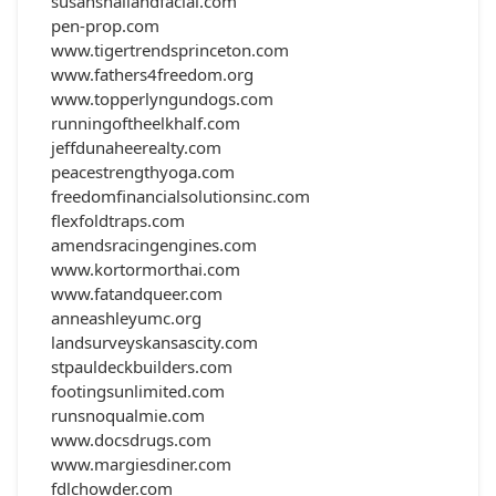
susansnailandfacial.com
pen-prop.com
www.tigertrendsprinceton.com
www.fathers4freedom.org
www.topperlyngundogs.com
runningoftheelkhalf.com
jeffdunaheerealty.com
peacestrengthyoga.com
freedomfinancialsolutionsinc.com
flexfoldtraps.com
amendsracingengines.com
www.kortormorthai.com
www.fatandqueer.com
anneashleyumc.org
landsurveyskansascity.com
stpauldeckbuilders.com
footingsunlimited.com
runsnoqualmie.com
www.docsdrugs.com
www.margiesdiner.com
fdlchowder.com