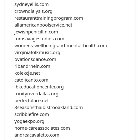
sydneyellis.com
crowndialysis.org
restauranttrainingprogram.com
allamericanpoolservice.net
jewishpenicillin.com
tomsavagestudios.com
womens-wellbeing-and-mental-health.com
virginiafolkmusic.org
ovationsdance.com
ribandrhein.com
kolekcje.net
catolicanto.com
lbkeducationcenter.org
trinityriverdallas.org
perfectplace.net
3seasonsthaibistrooakland.com
scribblefire.com
yogaexpo.org
home-careassociates.com
andreacavaletto.com