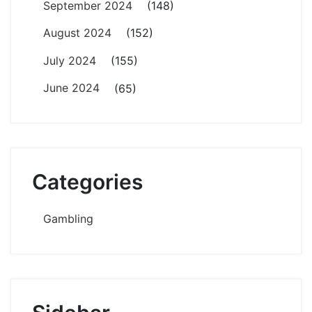
September 2024
(148)
August 2024
(152)
July 2024
(155)
June 2024
(65)
Categories
Gambling