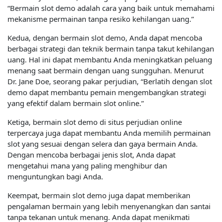
“Bermain slot demo adalah cara yang baik untuk memahami
mekanisme permainan tanpa resiko kehilangan uang.”
Kedua, dengan bermain slot demo, Anda dapat mencoba
berbagai strategi dan teknik bermain tanpa takut kehilangan
uang. Hal ini dapat membantu Anda meningkatkan peluang
menang saat bermain dengan uang sungguhan. Menurut
Dr. Jane Doe, seorang pakar perjudian, “Berlatih dengan slot
demo dapat membantu pemain mengembangkan strategi
yang efektif dalam bermain slot online.”
Ketiga, bermain slot demo di situs perjudian online
terpercaya juga dapat membantu Anda memilih permainan
slot yang sesuai dengan selera dan gaya bermain Anda.
Dengan mencoba berbagai jenis slot, Anda dapat
mengetahui mana yang paling menghibur dan
menguntungkan bagi Anda.
Keempat, bermain slot demo juga dapat memberikan
pengalaman bermain yang lebih menyenangkan dan santai
tanpa tekanan untuk menang. Anda dapat menikmati