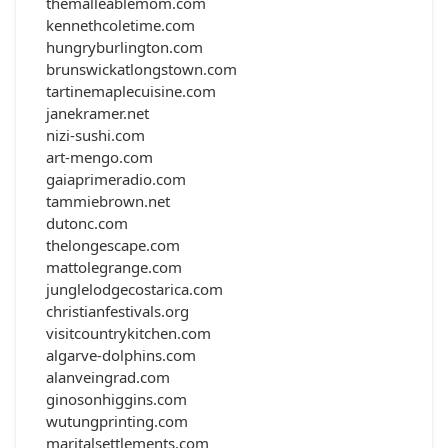
themalleablemom.com
kennethcoletime.com
hungryburlington.com
brunswickatlongstown.com
tartinemaplecuisine.com
janekramer.net
nizi-sushi.com
art-mengo.com
gaiaprimeradio.com
tammiebrown.net
dutonc.com
thelongescape.com
mattolegrange.com
junglelodgecostarica.com
christianfestivals.org
visitcountrykitchen.com
algarve-dolphins.com
alanveingrad.com
ginosonhiggins.com
wutungprinting.com
maritalsettlements.com