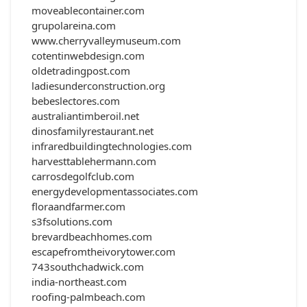
moveablecontainer.com
grupolareina.com
www.cherryvalleymuseum.com
cotentinwebdesign.com
oldetradingpost.com
ladiesunderconstruction.org
bebeslectores.com
australiantimberoil.net
dinosfamilyrestaurant.net
infraredbuildingtechnologies.com
harvesttablehermann.com
carrosdegolfclub.com
energydevelopmentassociates.com
floraandfarmer.com
s3fsolutions.com
brevardbeachhomes.com
escapefromtheivorytower.com
743southchadwick.com
india-northeast.com
roofing-palmbeach.com