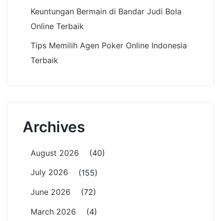
Keuntungan Bermain di Bandar Judi Bola
Online Terbaik
Tips Memilih Agen Poker Online Indonesia
Terbaik
Archives
August 2026
(40)
July 2026
(155)
June 2026
(72)
March 2026
(4)