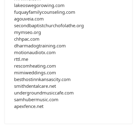
lakeoswegorowing.com
fuquayfamilycounseling.com
agouveia.com
secondbaptistchurchofolathe.org
mymseo.org
chhpac.com
dharmadogtraining.com
motionaudiotx.com
rttl.me
rescomheating.com
mimiweddings.com
besthostinnkansascity.com
smithdentalcare.net
undergroundmusiccafe.com
samhubermusic.com
apexfence.net