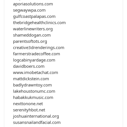
aporiasolutions.com
segwaywpa.com
gulfcoastpalapas.com
thebridgehealthclinics.com
waterlinewriters.org
shameddogan.com
parentsoftots.org
creative3drenderings.com
farmerstradecoffee.com
logcabinyardage.com
davidboers.com
www.imobetachat.com
mattdickstein.com
badlydrawntoy.com
lakehoustonumc.com
habakkukmusic.com
nexttonone.net
serenityhbot.net
joshuainternational.org
susansnailandfacial.com