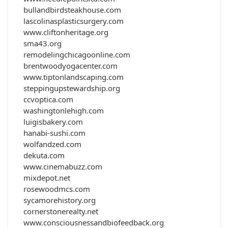
bullandbirdsteakhouse.com
lascolinasplasticsurgery.com
www.cliftonheritage.org
sma43.org
remodelingchicagoonline.com
brentwoodyogacenter.com
www.tiptonlandscaping.com
steppingupstewardship.org
ccvoptica.com
washingtonlehigh.com
luigisbakery.com
hanabi-sushi.com
wolfandzed.com
dekuta.com
www.cinemabuzz.com
mixdepot.net
rosewoodmcs.com
sycamorehistory.org
cornerstonerealty.net
www.consciousnessandbiofeedback.org