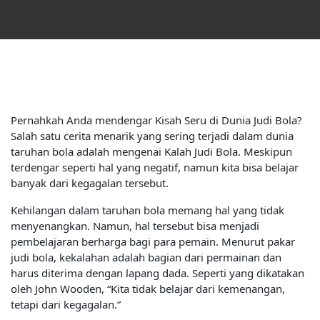
Pernahkah Anda mendengar Kisah Seru di Dunia Judi Bola?
Salah satu cerita menarik yang sering terjadi dalam dunia
taruhan bola adalah mengenai Kalah Judi Bola. Meskipun
terdengar seperti hal yang negatif, namun kita bisa belajar
banyak dari kegagalan tersebut.
Kehilangan dalam taruhan bola memang hal yang tidak
menyenangkan. Namun, hal tersebut bisa menjadi
pembelajaran berharga bagi para pemain. Menurut pakar
judi bola, kekalahan adalah bagian dari permainan dan
harus diterima dengan lapang dada. Seperti yang dikatakan
oleh John Wooden, “Kita tidak belajar dari kemenangan,
tetapi dari kegagalan.”