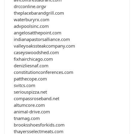
drcconline.org
v
theplacebarandgrill.com
waterburyrx.com
advpoolsinc.com
angelosatthepoint.com
indianapastorsalliance.com
valleyoakssteakcompany.com
caseyswoodshed.com
fixhairchicago.com
denizliesnaf.com
constitutionconferences.com
patthecope.com
svitcs.com
seriouspizza.net
compassroseband.net
altumcore.com
animal-drive.com
tnamag.com
brooksshoesforkids.com
thayersselectmeats.com