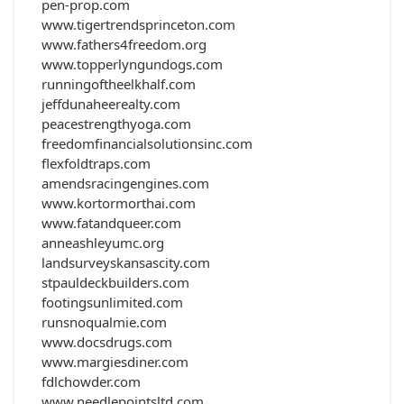
pen-prop.com
www.tigertrendsprinceton.com
www.fathers4freedom.org
www.topperlyngundogs.com
runningoftheelkhalf.com
jeffdunaheerealty.com
peacestrengthyoga.com
freedomfinancialsolutionsinc.com
flexfoldtraps.com
amendsracingengines.com
www.kortormorthai.com
www.fatandqueer.com
anneashleyumc.org
landsurveyskansascity.com
stpauldeckbuilders.com
footingsunlimited.com
runsnoqualmie.com
www.docsdrugs.com
www.margiesdiner.com
fdlchowder.com
www.needlepointsltd.com