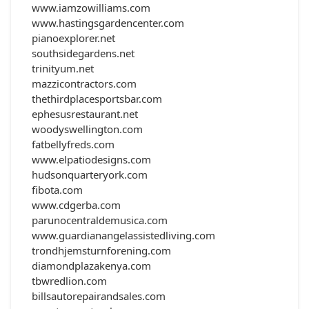
www.iamzowilliams.com
www.hastingsgardencenter.com
pianoexplorer.net
southsidegardens.net
trinityum.net
mazzicontractors.com
thethirdplacesportsbar.com
ephesusrestaurant.net
woodyswellington.com
fatbellyfreds.com
www.elpatiodesigns.com
hudsonquarteryork.com
fibota.com
www.cdgerba.com
parunocentraldemusica.com
www.guardianangelassistedliving.com
trondhjemsturnforening.com
diamondplazakenya.com
tbwredlion.com
billsautorepairandsales.com