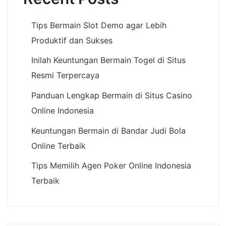
Tips Bermain Slot Demo agar Lebih
Produktif dan Sukses
Inilah Keuntungan Bermain Togel di Situs
Resmi Terpercaya
Panduan Lengkap Bermain di Situs Casino
Online Indonesia
Keuntungan Bermain di Bandar Judi Bola
Online Terbaik
Tips Memilih Agen Poker Online Indonesia
Terbaik