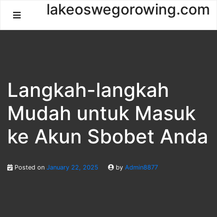
Skip
lakeoswegorowing.com
to
content
Langkah-langkah
Mudah untuk Masuk
ke Akun Sbobet Anda
Posted on
January 22, 2025
by
Admin8877