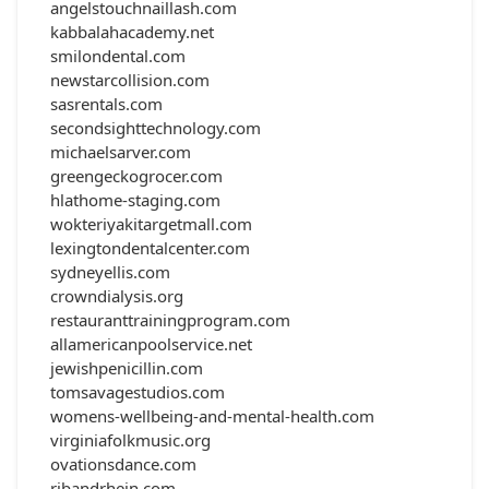
angelstouchnaillash.com
kabbalahacademy.net
smilondental.com
newstarcollision.com
sasrentals.com
secondsighttechnology.com
michaelsarver.com
greengeckogrocer.com
hlathome-staging.com
wokteriyakitargetmall.com
lexingtondentalcenter.com
sydneyellis.com
crowndialysis.org
restauranttrainingprogram.com
allamericanpoolservice.net
jewishpenicillin.com
tomsavagestudios.com
womens-wellbeing-and-mental-health.com
virginiafolkmusic.org
ovationsdance.com
ribandrhein.com