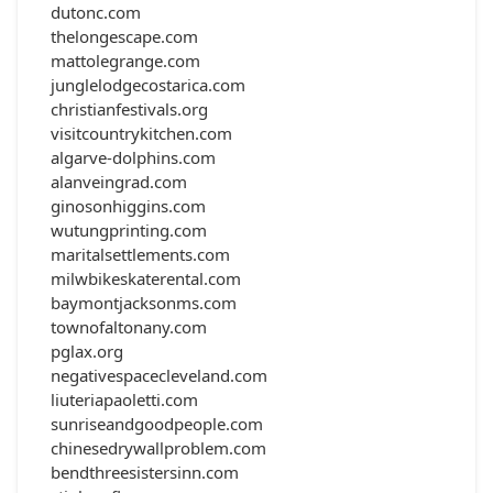
dutonc.com
thelongescape.com
mattolegrange.com
junglelodgecostarica.com
christianfestivals.org
visitcountrykitchen.com
algarve-dolphins.com
alanveingrad.com
ginosonhiggins.com
wutungprinting.com
maritalsettlements.com
milwbikeskaterental.com
baymontjacksonms.com
townofaltonany.com
pglax.org
negativespacecleveland.com
liuteriapaoletti.com
sunriseandgoodpeople.com
chinesedrywallproblem.com
bendthreesistersinn.com