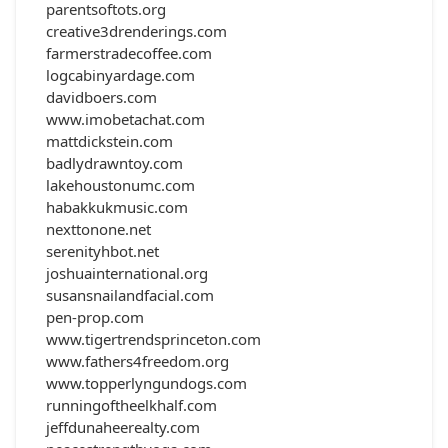
parentsoftots.org
creative3drenderings.com
farmerstradecoffee.com
logcabinyardage.com
davidboers.com
www.imobetachat.com
mattdickstein.com
badlydrawntoy.com
lakehoustonumc.com
habakkukmusic.com
nexttonone.net
serenityhbot.net
joshuainternational.org
susansnailandfacial.com
pen-prop.com
www.tigertrendsprinceton.com
www.fathers4freedom.org
www.topperlyngundogs.com
runningoftheelkhalf.com
jeffdunaheerealty.com