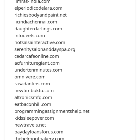
limras-india.com
elperiodicodelara.com
richiesbodyandpaint.net
licindiachennai.com
daughterdarlings.com
infodeets.com
hotsalsainteractive.com
serenitysalonanddayspa.org
cedarcafeonline.com
acfurnituregiant.com
undertenminutes.com
omnivere.com
rasadantips.com
newtimbuktu.com
altronicsmfg.com
eatbaconhill.com
programmingassignmentshelp.net
kidssleepover.com
newtravels.net
paydayloansforus.com
thebelmontbakery.com