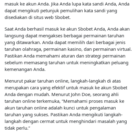
masuk ke akun Anda. Jika Anda lupa kata sandi Anda, Anda
dapat mengikuti petunjuk pemulihan kata sandi yang
disediakan di situs web Sbobet.
Saat Anda berhasil masuk ke akun Sbobet Anda, Anda akan
langsung dapat mengakses berbagai permainan taruhan
yang ditawarkan. Anda dapat memilih dari berbagai jenis
taruhan olahraga, permainan kasino, dan permainan virtual.
Pastikan Anda memahami aturan dan strategi permainan
sebelum memasang taruhan untuk meningkatkan peluang
kemenangan Anda.
Menurut pakar taruhan online, langkah-langkah di atas
merupakan cara yang efektif untuk masuk ke akun Sbobet
Anda dengan mudah. Menurut John Doe, seorang ahli
taruhan online terkemuka, “Memahami proses masuk ke
akun taruhan online adalah kunci untuk pengalaman
taruhan yang sukses. Pastikan Anda mengikuti langkah-
langkah dengan cermat untuk menghindari masalah yang
tidak perlu.”