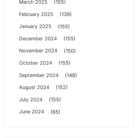
March 2025
(155)
February 2025
(139)
January 2025
(155)
December 2024
(155)
November 2024
(150)
October 2024
(155)
September 2024
(148)
August 2024
(152)
July 2024
(155)
June 2024
(65)