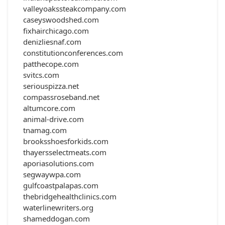
valleyoakssteakcompany.com
caseyswoodshed.com
fixhairchicago.com
denizliesnaf.com
constitutionconferences.com
patthecope.com
svitcs.com
seriouspizza.net
compassroseband.net
altumcore.com
animal-drive.com
tnamag.com
brooksshoesforkids.com
thayersselectmeats.com
aporiasolutions.com
segwaywpa.com
gulfcoastpalapas.com
thebridgehealthclinics.com
waterlinewriters.org
shameddogan.com