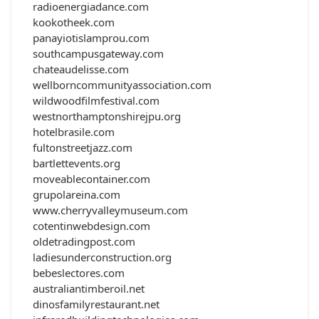
radioenergiadance.com
kookotheek.com
panayiotislamprou.com
southcampusgateway.com
chateaudelisse.com
wellborncommunityassociation.com
wildwoodfilmfestival.com
westnorthamptonshirejpu.org
hotelbrasile.com
fultonstreetjazz.com
bartlettevents.org
moveablecontainer.com
grupolareina.com
www.cherryvalleymuseum.com
cotentinwebdesign.com
oldetradingpost.com
ladiesunderconstruction.org
bebeslectores.com
australiantimberoil.net
dinosfamilyrestaurant.net