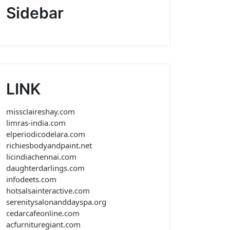
Sidebar
LINK
missclaireshay.com
limras-india.com
elperiodicodelara.com
richiesbodyandpaint.net
licindiachennai.com
daughterdarlings.com
infodeets.com
hotsalsainteractive.com
serenitysalonanddayspa.org
cedarcafeonline.com
acfurnituregiant.com