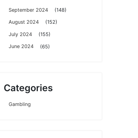
September 2024
(148)
August 2024
(152)
July 2024
(155)
June 2024
(65)
Categories
Gambling