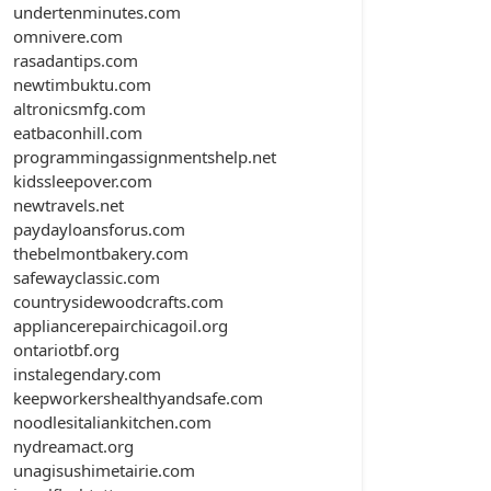
undertenminutes.com
omnivere.com
rasadantips.com
newtimbuktu.com
altronicsmfg.com
eatbaconhill.com
programmingassignmentshelp.net
kidssleepover.com
newtravels.net
paydayloansforus.com
thebelmontbakery.com
safewayclassic.com
countrysidewoodcrafts.com
appliancerepairchicagoil.org
ontariotbf.org
instalegendary.com
keepworkershealthyandsafe.com
noodlesitaliankitchen.com
nydreamact.org
unagisushimetairie.com