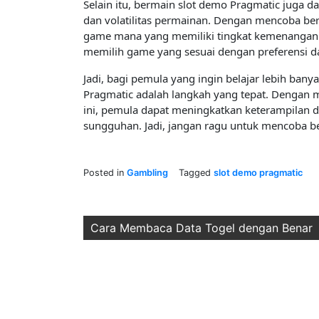
Selain itu, bermain slot demo Pragmatic jug
dan volatilitas permainan. Dengan mencoba be
game mana yang memiliki tingkat kemenangan ti
memilih game yang sesuai dengan preferensi d
Jadi, bagi pemula yang ingin belajar lebih bany
Pragmatic adalah langkah yang tepat. Dengan 
ini, pemula dapat meningkatkan keterampilan
sungguhan. Jadi, jangan ragu untuk mencoba b
Posted in
Gambling
Tagged
slot demo pragmatic
Post
Cara Membaca Data Togel dengan Benar
navigation