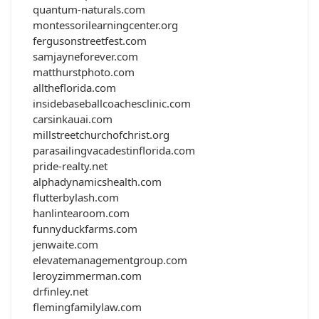
quantum-naturals.com
montessorilearningcenter.org
fergusonstreetfest.com
samjayneforever.com
matthurstphoto.com
alltheflorida.com
insidebaseballcoachesclinic.com
carsinkauai.com
millstreetchurchofchrist.org
parasailingvacadestinflorida.com
pride-realty.net
alphadynamicshealth.com
flutterbylash.com
hanlintearoom.com
funnyduckfarms.com
jenwaite.com
elevatemanagementgroup.com
leroyzimmerman.com
drfinley.net
flemingfamilylaw.com