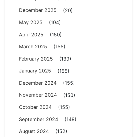
December 2025
(20)
May 2025
(104)
April 2025
(150)
March 2025
(155)
February 2025
(139)
January 2025
(155)
December 2024
(155)
November 2024
(150)
October 2024
(155)
September 2024
(148)
August 2024
(152)