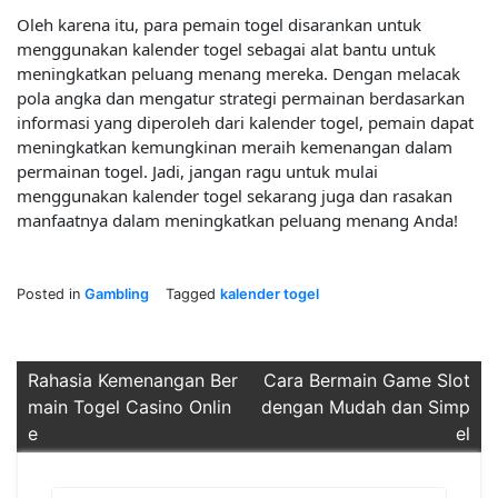
Oleh karena itu, para pemain togel disarankan untuk
menggunakan kalender togel sebagai alat bantu untuk
meningkatkan peluang menang mereka. Dengan melacak
pola angka dan mengatur strategi permainan berdasarkan
informasi yang diperoleh dari kalender togel, pemain dapat
meningkatkan kemungkinan meraih kemenangan dalam
permainan togel. Jadi, jangan ragu untuk mulai
menggunakan kalender togel sekarang juga dan rasakan
manfaatnya dalam meningkatkan peluang menang Anda!
Posted in
Gambling
Tagged
kalender togel
Post
Rahasia Kemenangan Ber
Cara Bermain Game Slot
main Togel Casino Onlin
dengan Mudah dan Simp
navigation
e
el