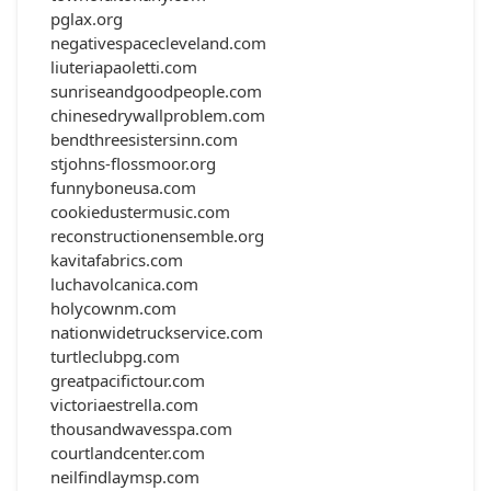
pglax.org
negativespacecleveland.com
liuteriapaoletti.com
sunriseandgoodpeople.com
chinesedrywallproblem.com
bendthreesistersinn.com
stjohns-flossmoor.org
funnyboneusa.com
cookiedustermusic.com
reconstructionensemble.org
kavitafabrics.com
luchavolcanica.com
holycownm.com
nationwidetruckservice.com
turtleclubpg.com
greatpacifictour.com
victoriaestrella.com
thousandwavesspa.com
courtlandcenter.com
neilfindlaymsp.com