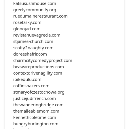
katsusushihouse.com
greelycommunity.org
ruedumainerestaurant.com
rosetzsky.com
glonojad.com
revistanuevagrecia.com
stjames-church.com
scotty2naughty.com
doreeshafrir.com
charmcitycomedyproject.com
beawareproductions.com
contextdrivenagility.com
ibikeoulu.com
coffinshakers.com
stmaryofczestochowa.org
justicejudifrench.com
thewanderingbridge.com
themalleablemom.com
kennethcoletime.com
hungryburlington.com