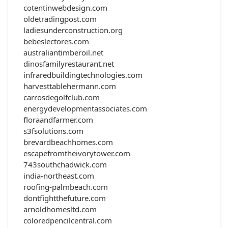
cotentinwebdesign.com
oldetradingpost.com
ladiesunderconstruction.org
bebeslectores.com
australiantimberoil.net
dinosfamilyrestaurant.net
infraredbuildingtechnologies.com
harvesttablehermann.com
carrosdegolfclub.com
energydevelopmentassociates.com
floraandfarmer.com
s3fsolutions.com
brevardbeachhomes.com
escapefromtheivorytower.com
743southchadwick.com
india-northeast.com
roofing-palmbeach.com
dontfightthefuture.com
arnoldhomesltd.com
coloredpencilcentral.com