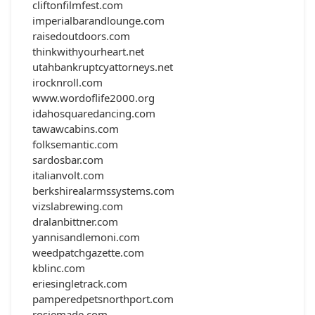
cliftonfilmfest.com
imperialbarandlounge.com
raisedoutdoors.com
thinkwithyourheart.net
utahbankruptcyattorneys.net
irocknroll.com
www.wordoflife2000.org
idahosquaredancing.com
tawawcabins.com
folksemantic.com
sardosbar.com
italianvolt.com
berkshirealarmssystems.com
vizslabrewing.com
dralanbittner.com
yannisandlemoni.com
weedpatchgazette.com
kblinc.com
eriesingletrack.com
pamperedpetsnorthport.com
rosiemade.com