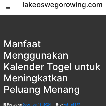
Skip
lakeoswegorowing.com
to
content
Manfaat
Menggunakan
Kalender Togel untuk
Meningkatkan
Peluang Menang
Posted on
December 13, 2024
by
Admin8877