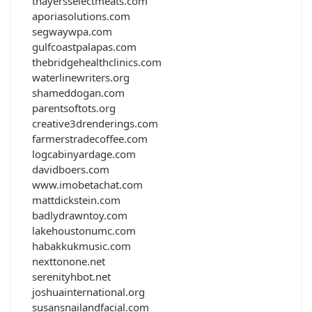
thayersselectmeats.com
aporiasolutions.com
segwaywpa.com
gulfcoastpalapas.com
thebridgehealthclinics.com
waterlinewriters.org
shameddogan.com
parentsoftots.org
creative3drenderings.com
farmerstradecoffee.com
logcabinyardage.com
davidboers.com
www.imobetachat.com
mattdickstein.com
badlydrawntoy.com
lakehoustonumc.com
habakkukmusic.com
nexttonone.net
serenityhbot.net
joshuainternational.org
susansnailandfacial.com