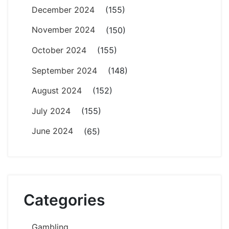
December 2024
(155)
November 2024
(150)
October 2024
(155)
September 2024
(148)
August 2024
(152)
July 2024
(155)
June 2024
(65)
Categories
Gambling