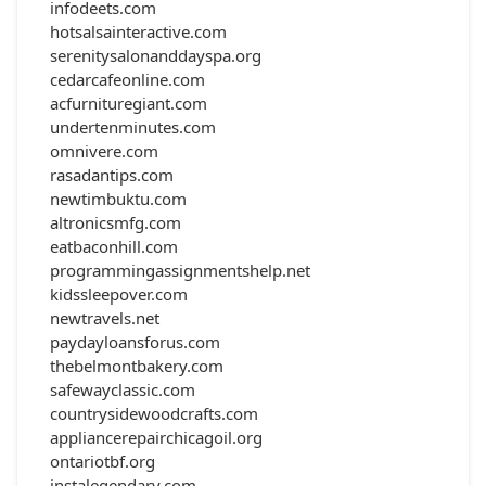
infodeets.com
hotsalsainteractive.com
serenitysalonanddayspa.org
cedarcafeonline.com
acfurnituregiant.com
undertenminutes.com
omnivere.com
rasadantips.com
newtimbuktu.com
altronicsmfg.com
eatbaconhill.com
programmingassignmentshelp.net
kidssleepover.com
newtravels.net
paydayloansforus.com
thebelmontbakery.com
safewayclassic.com
countrysidewoodcrafts.com
appliancerepairchicagoil.org
ontariotbf.org
instalegendary.com