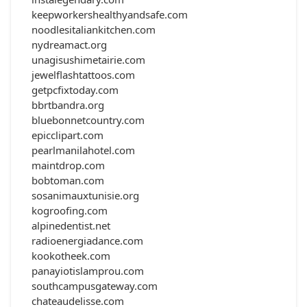
keepworkershealthyandsafe.com
noodlesitaliankitchen.com
nydreamact.org
unagisushimetairie.com
jewelflashtattoos.com
getpcfixtoday.com
bbrtbandra.org
bluebonnetcountry.com
epicclipart.com
pearlmanilahotel.com
maintdrop.com
bobtoman.com
sosanimauxtunisie.org
kogroofing.com
alpinedentist.net
radioenergiadance.com
kookotheek.com
panayiotislamprou.com
southcampusgateway.com
chateaudelisse.com