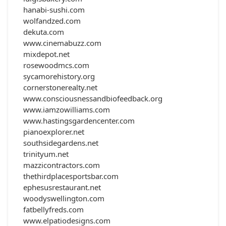
hanabi-sushi.com
wolfandzed.com
dekuta.com
www.cinemabuzz.com
mixdepot.net
rosewoodmcs.com
sycamorehistory.org
cornerstonerealty.net
www.consciousnessandbiofeedback.org
www.iamzowilliams.com
www.hastingsgardencenter.com
pianoexplorer.net
southsidegardens.net
trinityum.net
mazzicontractors.com
thethirdplacesportsbar.com
ephesusrestaurant.net
woodyswellington.com
fatbellyfreds.com
www.elpatiodesigns.com