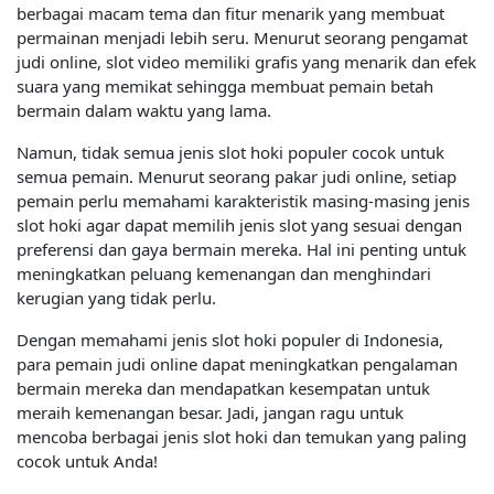
berbagai macam tema dan fitur menarik yang membuat
permainan menjadi lebih seru. Menurut seorang pengamat
judi online, slot video memiliki grafis yang menarik dan efek
suara yang memikat sehingga membuat pemain betah
bermain dalam waktu yang lama.
Namun, tidak semua jenis slot hoki populer cocok untuk
semua pemain. Menurut seorang pakar judi online, setiap
pemain perlu memahami karakteristik masing-masing jenis
slot hoki agar dapat memilih jenis slot yang sesuai dengan
preferensi dan gaya bermain mereka. Hal ini penting untuk
meningkatkan peluang kemenangan dan menghindari
kerugian yang tidak perlu.
Dengan memahami jenis slot hoki populer di Indonesia,
para pemain judi online dapat meningkatkan pengalaman
bermain mereka dan mendapatkan kesempatan untuk
meraih kemenangan besar. Jadi, jangan ragu untuk
mencoba berbagai jenis slot hoki dan temukan yang paling
cocok untuk Anda!