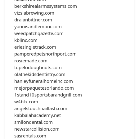
berkshirealarmssystems.com
vizslabrewing.com
dralanbittner.com
yannisandlemoni.com
weedpatchgazette.com
kblinc.com
eriesingletrack.com
pamperedpetsnorthport.com
rosiemade.com
tupelodoughnuts.com
olathekidsdentistry.com
hanleyfuneralhomeinc.com
mejorpaquetesorlando.com
1stand10sportsbarandgrill.com
w4btx.com
angelstouchnaillash.com
kabbalahacademy.net
smilondental.com
newstarcollision.com
sasrentals.com