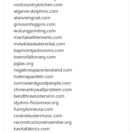
visitcountrykitchen.com
algarve-dolphins.com
alanveingrad.com
ginosonhiggins.com
wutungprinting.com
maritalsettlements.com
milwbikeskaterental.com
baymontjacksonms.com
townofaltonany.com
pglax.org
negativespacecleveland.com
liuteriapaoletti.com
sunriseandgoodpeople.com
chinesedrywallproblem.com
bendthreesistersinn.com
stjohns-flossmoor.org
funnyboneusa.com
cookiedustermusic.com
reconstructionensemble.org
kavitafabrics.com