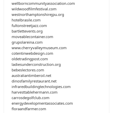
wellborncommunityassociation.com
wildwoodfilmfestival.com
westnorthamptonshirejpu.org
hotelbrasile.com
fultonstreetjazz.com
bartlettevents.org
moveablecontainer.com
grupolareina.com
www.cherryvalleymuseum.com
cotentinwebdesign.com
oldetradingpost.com
ladiesunderconstruction.org
bebeslectores.com
australiantimberoil.net
dinosfamilyrestaurant.net
infraredbuildingtechnologies.com
harvesttablehermann.com
carrosdegolfclub.com
energydevelopmentassociates.com
floraandfarmer.com