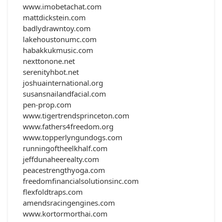
www.imobetachat.com
mattdickstein.com
badlydrawntoy.com
lakehoustonumc.com
habakkukmusic.com
nexttonone.net
serenityhbot.net
joshuainternational.org
susansnailandfacial.com
pen-prop.com
www.tigertrendsprinceton.com
www.fathers4freedom.org
www.topperlyngundogs.com
runningoftheelkhalf.com
jeffdunaheerealty.com
peacestrengthyoga.com
freedomfinancialsolutionsinc.com
flexfoldtraps.com
amendsracingengines.com
www.kortormorthai.com