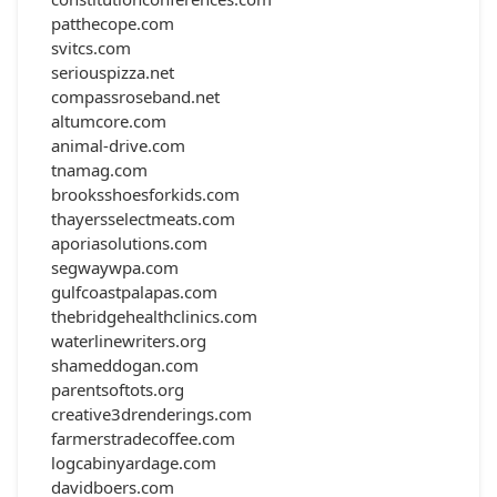
patthecope.com
svitcs.com
seriouspizza.net
compassroseband.net
altumcore.com
animal-drive.com
tnamag.com
brooksshoesforkids.com
thayersselectmeats.com
aporiasolutions.com
segwaywpa.com
gulfcoastpalapas.com
thebridgehealthclinics.com
waterlinewriters.org
shameddogan.com
parentsoftots.org
creative3drenderings.com
farmerstradecoffee.com
logcabinyardage.com
davidboers.com