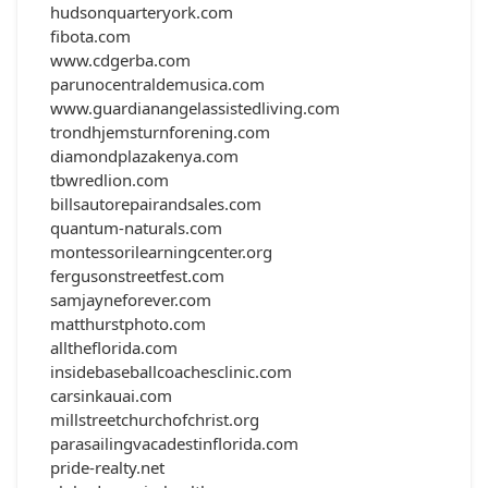
hudsonquarteryork.com
fibota.com
www.cdgerba.com
parunocentraldemusica.com
www.guardianangelassistedliving.com
trondhjemsturnforening.com
diamondplazakenya.com
tbwredlion.com
billsautorepairandsales.com
quantum-naturals.com
montessorilearningcenter.org
fergusonstreetfest.com
samjayneforever.com
matthurstphoto.com
alltheflorida.com
insidebaseballcoachesclinic.com
carsinkauai.com
millstreetchurchofchrist.org
parasailingvacadestinflorida.com
pride-realty.net