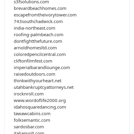
s3fsolutions.com
brevardbeachhomes.com
escapefromtheivorytower.com
743southchadwick.com
india-northeast.com
roofing-palmbeach.com
dontfightthefuture.com
arnoldhomesltd.com
coloredpencilcentral.com
cliftonfilmfest.com
imperialbarandlounge.com
raisedoutdoors.com
thinkwithyourheart.net
utahbankruptcyattorneys.net
irocknroll.com
www.wordoflife2000.org
idahosquaredancing.com
tawawcabins.com
folksemantic.com
sardosbar.com
italianvolt.com