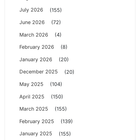
July 2026
(155)
June 2026
(72)
March 2026
(4)
February 2026
(8)
January 2026
(20)
December 2025
(20)
May 2025
(104)
April 2025
(150)
March 2025
(155)
February 2025
(139)
January 2025
(155)