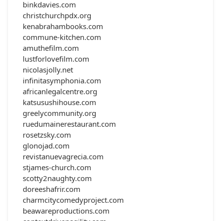
binkdavies.com
christchurchpdx.org
kenabrahambooks.com
commune-kitchen.com
amuthefilm.com
lustforlovefilm.com
nicolasjolly.net
infinitasymphonia.com
africanlegalcentre.org
katsusushihouse.com
greelycommunity.org
ruedumainerestaurant.com
rosetzsky.com
glonojad.com
revistanuevagrecia.com
stjames-church.com
scotty2naughty.com
doreeshafrir.com
charmcitycomedyproject.com
beawareproductions.com