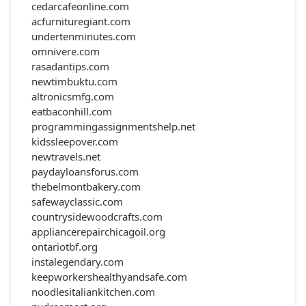
cedarcafeonline.com
acfurnituregiant.com
undertenminutes.com
omnivere.com
rasadantips.com
newtimbuktu.com
altronicsmfg.com
eatbaconhill.com
programmingassignmentshelp.net
kidssleepover.com
newtravels.net
paydayloansforus.com
thebelmontbakery.com
safewayclassic.com
countrysidewoodcrafts.com
appliancerepairchicagoil.org
ontariotbf.org
instalegendary.com
keepworkershealthyandsafe.com
noodlesitaliankitchen.com