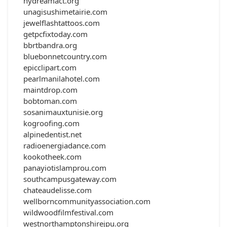
nydreamact.org
unagisushimetairie.com
jewelflashtattoos.com
getpcfixtoday.com
bbrtbandra.org
bluebonnetcountry.com
epicclipart.com
pearlmanilahotel.com
maintdrop.com
bobtoman.com
sosanimauxtunisie.org
kogroofing.com
alpinedentist.net
radioenergiadance.com
kookotheek.com
panayiotislamprou.com
southcampusgateway.com
chateaudelisse.com
wellborncommunityassociation.com
wildwoodfilmfestival.com
westnorthamptonshirejpu.org