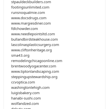
stpauldeckbuilders.com
footingsunlimited.com
runsnoqualmie.com
www.docsdrugs.com
www.margiesdiner.com
fdlchowder.com
www.needlepointsltd.com
bullandbirdsteakhouse.com
lascolinasplasticsurgery.com
www.cliftonheritage.org
sma43.org
remodelingchicagoonline.com
brentwoodyogacenter.com
www.tiptonlandscaping.com
steppingupstewardship.org
ccvoptica.com
washingtonlehigh.com
luigisbakery.com
hanabi-sushi.com
wolfandzed.com
dekuta.com