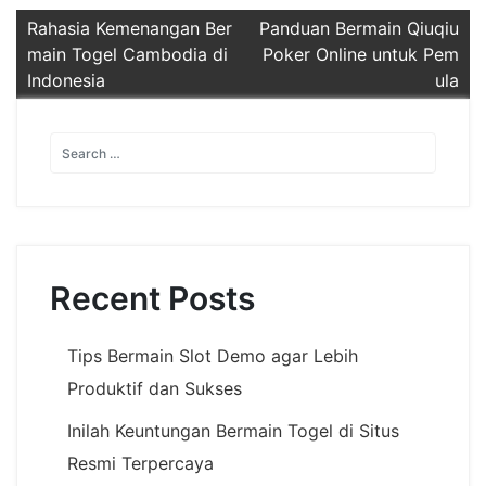
Post
Rahasia Kemenangan Ber
Panduan Bermain Qiuqiu
main Togel Cambodia di
Poker Online untuk Pem
navigation
Indonesia
ula
Recent Posts
Tips Bermain Slot Demo agar Lebih
Produktif dan Sukses
Inilah Keuntungan Bermain Togel di Situs
Resmi Terpercaya