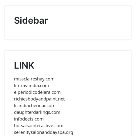
Sidebar
LINK
missclaireshay.com
limras-india.com
elperiodicodelara.com
richiesbodyandpaint.net
licindiachennai.com
daughterdarlings.com
infodeets.com
hotsalsainteractive.com
serenitysalonanddayspa.org