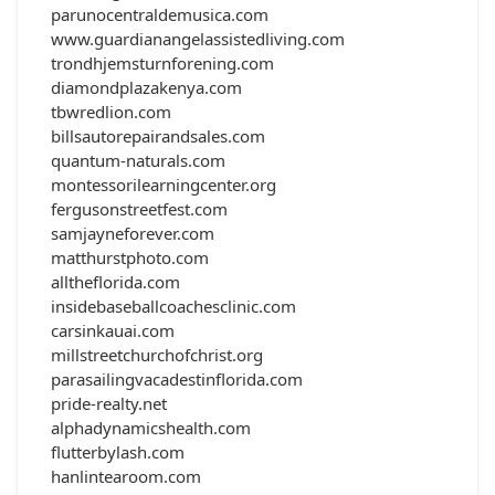
parunocentraldemusica.com
www.guardianangelassistedliving.com
trondhjemsturnforening.com
diamondplazakenya.com
tbwredlion.com
billsautorepairandsales.com
quantum-naturals.com
montessorilearningcenter.org
fergusonstreetfest.com
samjayneforever.com
matthurstphoto.com
alltheflorida.com
insidebaseballcoachesclinic.com
carsinkauai.com
millstreetchurchofchrist.org
parasailingvacadestinflorida.com
pride-realty.net
alphadynamicshealth.com
flutterbylash.com
hanlintearoom.com