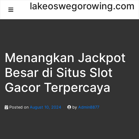
Skip
lakeoswegorowing.com
to
content
Menangkan Jackpot
Besar di Situs Slot
Gacor Terpercaya
Posted on
August 10, 2024
by
Admin8877