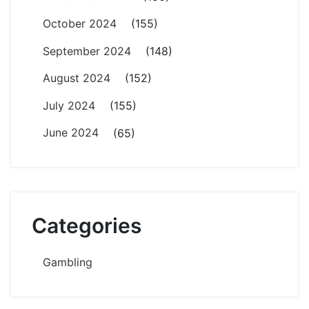
October 2024
(155)
September 2024
(148)
August 2024
(152)
July 2024
(155)
June 2024
(65)
Categories
Gambling