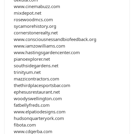
www.cinemabuzz.com
mixdepot.net
rosewoodmcs.com
sycamorehistory.org
cornerstonerealty.net
www.consciousnessandbiofeedback.org
www.iamzowilliams.com
www.hastingsgardencenter.com
pianoexplorer.net
southsidegardens.net
trinityum.net
mazzicontractors.com
thethirdplacesportsbar.com
ephesusrestaurant.net
woodyswellington.com
fatbellyfreds.com
www.elpatiodesigns.com
hudsonquarteryork.com
fibota.com
www.cdgerba.com