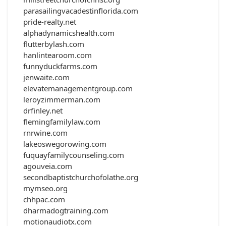
parasailingvacadestinflorida.com
pride-realty.net
alphadynamicshealth.com
flutterbylash.com
hanlintearoom.com
funnyduckfarms.com
jenwaite.com
elevatemanagementgroup.com
leroyzimmerman.com
drfinley.net
flemingfamilylaw.com
rnrwine.com
lakeoswegorowing.com
fuquayfamilycounseling.com
agouveia.com
secondbaptistchurchofolathe.org
mymseo.org
chhpac.com
dharmadogtraining.com
motionaudiotx.com