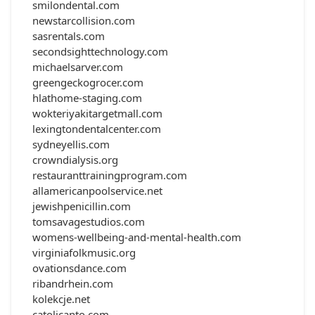
smilondental.com
newstarcollision.com
sasrentals.com
secondsighttechnology.com
michaelsarver.com
greengeckogrocer.com
hlathome-staging.com
wokteriyakitargetmall.com
lexingtondentalcenter.com
sydneyellis.com
crowndialysis.org
restauranttrainingprogram.com
allamericanpoolservice.net
jewishpenicillin.com
tomsavagestudios.com
womens-wellbeing-and-mental-health.com
virginiafolkmusic.org
ovationsdance.com
ribandrhein.com
kolekcje.net
catolicanto.com