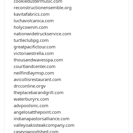
cookiedustermusic.com
reconstructionensemble.org
kavitafabrics.com
luchavolcanica.com
holycownm.com
nationwidetruckservice.com
turtleclubpg.com
greatpacifictour.com
victoriaestrella.com
thousandwavesspa.com
courtlandcenter.com
neilfindlaymsp.com
avicollisrestaurant.com
drcconline.org
v
theplacebarandgrill.com
waterburyrx.com
advpoolsinc.com
angelosatthepoint.com
indianapastorsalliance.com
valleyoakssteakcompany.com
caseyswoodshed.com