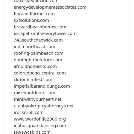
carrosdegolfclub.com
energydevelopmentassociates.com
floraandfarmer.com
s3fsolutions.com
brevardbeachhomes.com
escapefromtheivorytower.com
743southchadwick.com
india-northeast.com
roofing-palmbeach.com
dontfightthefuture.com
arnoldhomesltd.com
coloredpencilcentral.com
cliftonfilmfest.com
imperialbarandlounge.com
raisedoutdoors.com
thinkwithyourheart.net
utahbankruptcyattorneys.net
irocknroll.com
www.wordoflife2000.org
idahosquaredancing.com
tawawcabins.com