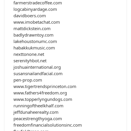
farmerstradecoffee.com
logcabinyardage.com
davidboers.com
www.imobetachat.com
mattdickstein.com
badlydrawntoy.com
lakehoustonumc.com
habakkukmusic.com
nexttonone.net
serenityhbot.net
joshuainternational.org
susansnailandfacial.com
pen-prop.com
www.tigertrendsprinceton.com
www.fathers4freedom.org
www.topperlyngundogs.com
runningoftheelkhalf.com
jeffdunaheerealty.com
peacestrengthyoga.com
freedomfinancialsolutionsinc.com