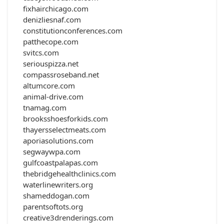
fixhairchicago.com
denizliesnaf.com
constitutionconferences.com
patthecope.com
svitcs.com
seriouspizza.net
compassroseband.net
altumcore.com
animal-drive.com
tnamag.com
brooksshoesforkids.com
thayersselectmeats.com
aporiasolutions.com
segwaywpa.com
gulfcoastpalapas.com
thebridgehealthclinics.com
waterlinewriters.org
shameddogan.com
parentsoftots.org
creative3drenderings.com