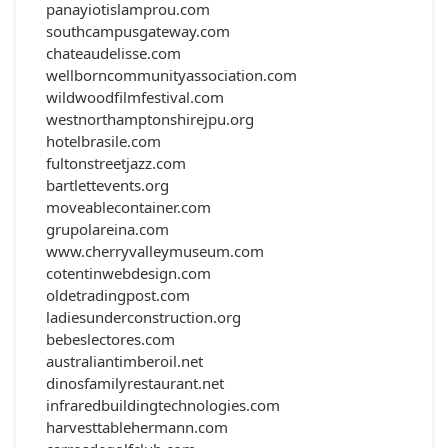
panayiotislamprou.com
southcampusgateway.com
chateaudelisse.com
wellborncommunityassociation.com
wildwoodfilmfestival.com
westnorthamptonshirejpu.org
hotelbrasile.com
fultonstreetjazz.com
bartlettevents.org
moveablecontainer.com
grupolareina.com
www.cherryvalleymuseum.com
cotentinwebdesign.com
oldetradingpost.com
ladiesunderconstruction.org
bebeslectores.com
australiantimberoil.net
dinosfamilyrestaurant.net
infraredbuildingtechnologies.com
harvesttablehermann.com