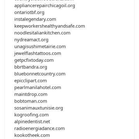
appliancerepairchicagoil.org
ontariotbf.org
instalegendary.com
keepworkershealthyandsafe.com
noodlesitaliankitchen.com
nydreamact.org
unagisushimetairie.com
jewelflashtattoos.com
getpcfixtoday.com
bbrtbandra.org
bluebonnetcountry.com
epicclipart.com
pearlmanilahotel.com
maintdrop.com
bobtoman.com
sosanimauxtunisie.org
kogroofing.com
alpinedentist.net
radioenergiadance.com
kookotheek.com