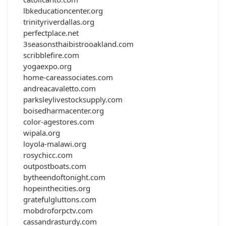
lbkeducationcenter.org
trinityriverdallas.org
perfectplace.net
3seasonsthaibistrooakland.com
scribblefire.com
yogaexpo.org
home-careassociates.com
andreacavaletto.com
parksleylivestocksupply.com
boisedharmacenter.org
color-agestores.com
wipala.org
loyola-malawi.org
rosychicc.com
outpostboats.com
bytheendoftonight.com
hopeinthecities.org
gratefulgluttons.com
mobdroforpctv.com
cassandrasturdy.com