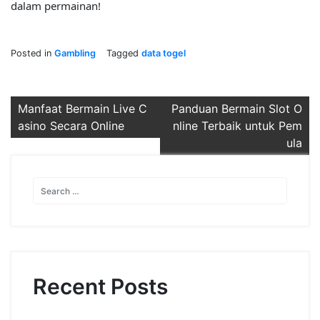
dalam permainan!
Posted in
Gambling
Tagged
data togel
Post
Manfaat Bermain Live C
Panduan Bermain Slot O
asino Secara Online
nline Terbaik untuk Pem
navigation
ula
Recent Posts