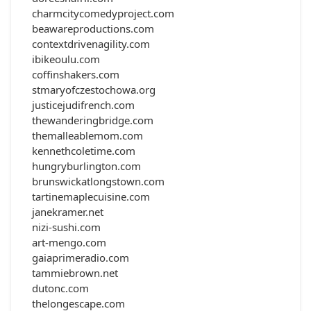
charmcitycomedyproject.com
beawareproductions.com
contextdrivenagility.com
ibikeoulu.com
coffinshakers.com
stmaryofczestochowa.org
justicejudifrench.com
thewanderingbridge.com
themalleablemom.com
kennethcoletime.com
hungryburlington.com
brunswickatlongstown.com
tartinemaplecuisine.com
janekramer.net
nizi-sushi.com
art-mengo.com
gaiaprimeradio.com
tammiebrown.net
dutonc.com
thelongescape.com