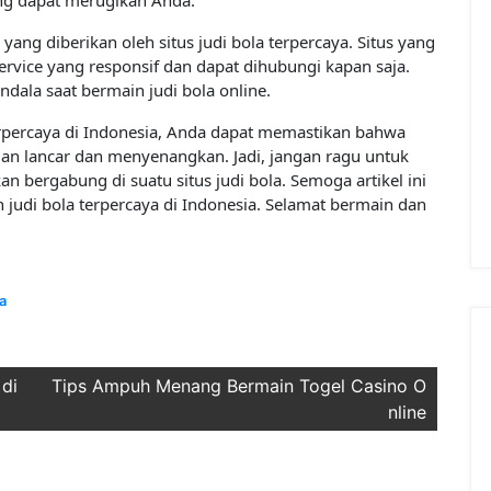
ang dapat merugikan Anda.”
ang diberikan oleh situs judi bola terpercaya. Situs yang
rvice yang responsif dan dapat dihubungi kapan saja.
dala saat bermain judi bola online.
erpercaya di Indonesia, Anda dapat memastikan bahwa
an lancar dan menyenangkan. Jadi, jangan ragu untuk
n bergabung di suatu situs judi bola. Semoga artikel ini
di bola terpercaya di Indonesia. Selamat bermain dan
a
di
Tips Ampuh Menang Bermain Togel Casino O
nline