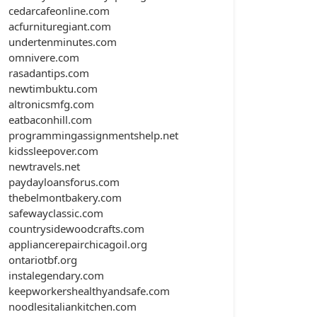
cedarcafeonline.com
acfurnituregiant.com
undertenminutes.com
omnivere.com
rasadantips.com
newtimbuktu.com
altronicsmfg.com
eatbaconhill.com
programmingassignmentshelp.net
kidssleepover.com
newtravels.net
paydayloansforus.com
thebelmontbakery.com
safewayclassic.com
countrysidewoodcrafts.com
appliancerepairchicagoil.org
ontariotbf.org
instalegendary.com
keepworkershealthyandsafe.com
noodlesitaliankitchen.com