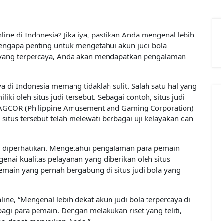
ine di Indonesia? Jika iya, pastikan Anda mengenal lebih
Mengapa penting untuk mengetahui akun judi bola
 yang terpercaya, Anda akan mendapatkan pengalaman
a di Indonesia memang tidaklah sulit. Salah satu hal yang
liki oleh situs judi tersebut. Sebagai contoh, situs judi
i PAGCOR (Philippine Amusement and Gaming Corporation)
itus tersebut telah melewati berbagai uji kelayakan dan
perlu diperhatikan. Mengetahui pengalaman para pemain
i kualitas pelayanan yang diberikan oleh situs
pemain yang pernah bergabung di situs judi bola yang
ne, “Mengenal lebih dekat akun judi bola terpercaya di
agi para pemain. Dengan melakukan riset yang teliti,