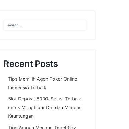
Recent Posts
Tips Memilih Agen Poker Online
Indonesia Terbaik
Slot Deposit 5000: Solusi Terbaik
untuk Menghibur Diri dan Mencari
Keuntungan
Tips Ampuh Menang Togel Sdy