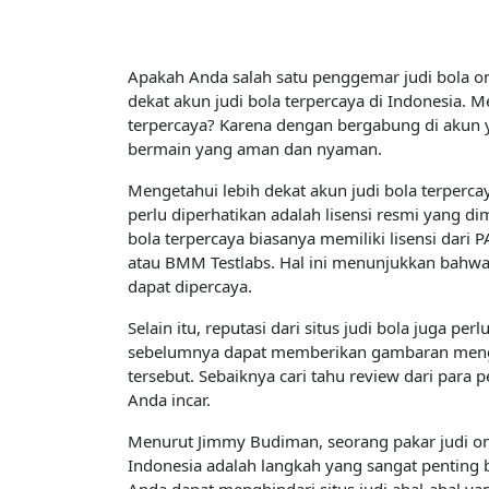
Apakah Anda salah satu penggemar judi bola onl
dekat akun judi bola terpercaya di Indonesia. 
terpercaya? Karena dengan bergabung di akun
bermain yang aman dan nyaman.
Mengetahui lebih dekat akun judi bola terpercay
perlu diperhatikan adalah lisensi resmi yang dimi
bola terpercaya biasanya memiliki lisensi dar
atau BMM Testlabs. Hal ini menunjukkan bahwa s
dapat dipercaya.
Selain itu, reputasi dari situs judi bola juga 
sebelumnya dapat memberikan gambaran mengena
tersebut. Sebaiknya cari tahu review dari para 
Anda incar.
Menurut Jimmy Budiman, seorang pakar judi onli
Indonesia adalah langkah yang sangat penting b