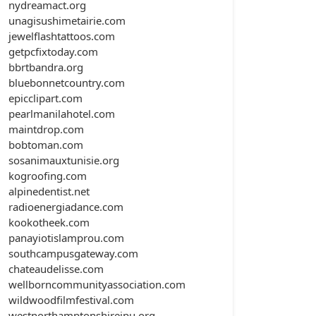
nydreamact.org
unagisushimetairie.com
jewelflashtattoos.com
getpcfixtoday.com
bbrtbandra.org
bluebonnetcountry.com
epicclipart.com
pearlmanilahotel.com
maintdrop.com
bobtoman.com
sosanimauxtunisie.org
kogroofing.com
alpinedentist.net
radioenergiadance.com
kookotheek.com
panayiotislamprou.com
southcampusgateway.com
chateaudelisse.com
wellborncommunityassociation.com
wildwoodfilmfestival.com
westnorthamptonshirejpu.org