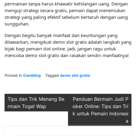
permainan tanpa harus khawatir kehilangan uang. Dengan
menguji strategi secara gratis, pemain dapat menemukan
strategi yang paling efektif sebelum bertaruh dengan uang
sungguhan.
Dengan begitu banyak manfaat dan keuntungan yang
ditawarkan, mengikuti demo slot gratis adalah langkah yang
bijak bagi pemain slot online. Jadi, jangan ragu untuk
mencoba demo slot gratis dan rasakan sendiri manfaatnya!
Posted in
Gambling
Tagged
demo slot gratis
Post
Tips dan Trik Menang Be
Panduan Bermain Judi P
rmain Togel Wap
oker Online: Tips dan Tri
navigation
k untuk Pemain Indonesi
a