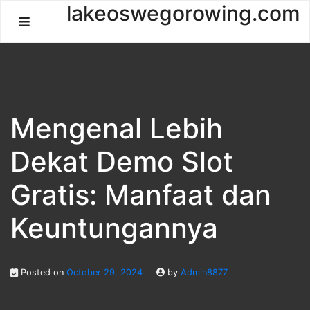
Skip
lakeoswegorowing.com
to
content
Mengenal Lebih
Dekat Demo Slot
Gratis: Manfaat dan
Keuntungannya
Posted on
October 29, 2024
by
Admin8877