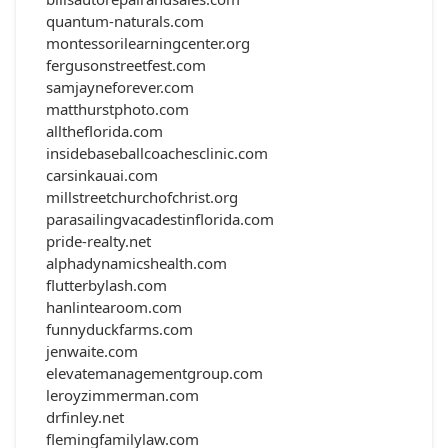
quantum-naturals.com
montessorilearningcenter.org
fergusonstreetfest.com
samjayneforever.com
matthurstphoto.com
alltheflorida.com
insidebaseballcoachesclinic.com
carsinkauai.com
millstreetchurchofchrist.org
parasailingvacadestinflorida.com
pride-realty.net
alphadynamicshealth.com
flutterbylash.com
hanlintearoom.com
funnyduckfarms.com
jenwaite.com
elevatemanagementgroup.com
leroyzimmerman.com
drfinley.net
flemingfamilylaw.com