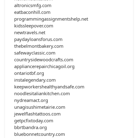
altronicsmfg.com
eatbaconhill.com
programmingassignmentshelp.net
kidssleepover.com
newtravels.net
paydayloansforus.com
thebelmontbakery.com
safewayclassic.com
countrysidewoodcrafts.com
appliancerepairchicagoil.org
ontariotbf.org
instalegendary.com
keepworkershealthyandsafe.com
noodlesitaliankitchen.com
nydreamact.org
unagisushimetairie.com
jewelflashtattoos.com
getpcfixtoday.com
bbrtbandra.org
bluebonnetcountry.com