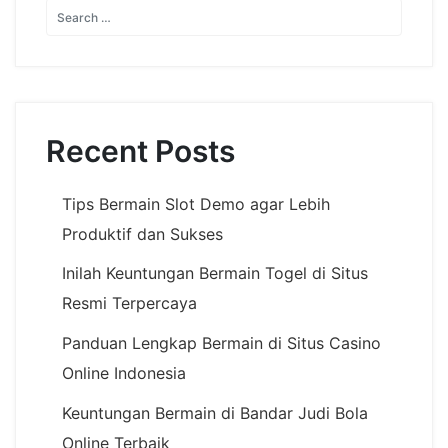
Recent Posts
Tips Bermain Slot Demo agar Lebih
Produktif dan Sukses
Inilah Keuntungan Bermain Togel di Situs
Resmi Terpercaya
Panduan Lengkap Bermain di Situs Casino
Online Indonesia
Keuntungan Bermain di Bandar Judi Bola
Online Terbaik