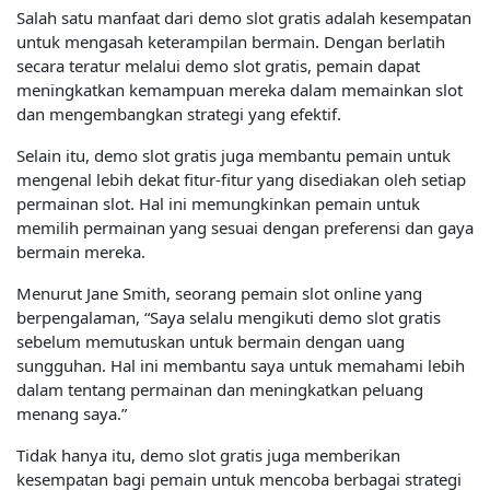
Salah satu manfaat dari demo slot gratis adalah kesempatan
untuk mengasah keterampilan bermain. Dengan berlatih
secara teratur melalui demo slot gratis, pemain dapat
meningkatkan kemampuan mereka dalam memainkan slot
dan mengembangkan strategi yang efektif.
Selain itu, demo slot gratis juga membantu pemain untuk
mengenal lebih dekat fitur-fitur yang disediakan oleh setiap
permainan slot. Hal ini memungkinkan pemain untuk
memilih permainan yang sesuai dengan preferensi dan gaya
bermain mereka.
Menurut Jane Smith, seorang pemain slot online yang
berpengalaman, “Saya selalu mengikuti demo slot gratis
sebelum memutuskan untuk bermain dengan uang
sungguhan. Hal ini membantu saya untuk memahami lebih
dalam tentang permainan dan meningkatkan peluang
menang saya.”
Tidak hanya itu, demo slot gratis juga memberikan
kesempatan bagi pemain untuk mencoba berbagai strategi