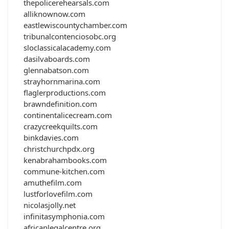
thepolicerehearsals.com
alliknownow.com
eastlewiscountychamber.com
tribunalcontenciosobc.org
sloclassicalacademy.com
dasilvaboards.com
glennabatson.com
strayhornmarina.com
flaglerproductions.com
brawndefinition.com
continentalicecream.com
crazycreekquilts.com
binkdavies.com
christchurchpdx.org
kenabrahambooks.com
commune-kitchen.com
amuthefilm.com
lustforlovefilm.com
nicolasjolly.net
infinitasymphonia.com
africanlegalcentre.org