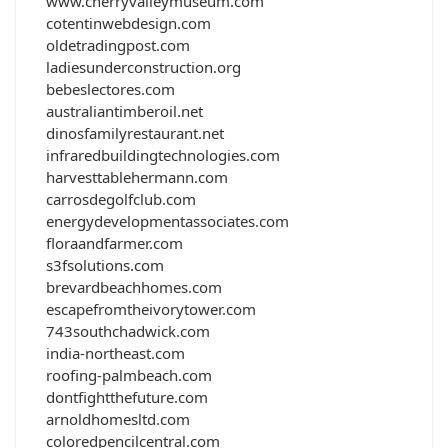
www.cherryvalleymuseum.com
cotentinwebdesign.com
oldetradingpost.com
ladiesunderconstruction.org
bebeslectores.com
australiantimberoil.net
dinosfamilyrestaurant.net
infraredbuildingtechnologies.com
harvesttablehermann.com
carrosdegolfclub.com
energydevelopmentassociates.com
floraandfarmer.com
s3fsolutions.com
brevardbeachhomes.com
escapefromtheivorytower.com
743southchadwick.com
india-northeast.com
roofing-palmbeach.com
dontfightthefuture.com
arnoldhomesltd.com
coloredpencilcentral.com