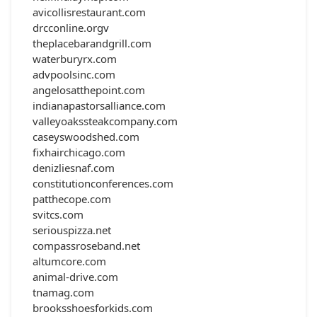
avicollisrestaurant.com
drcconline.org
v
theplacebarandgrill.com
waterburyrx.com
advpoolsinc.com
angelosatthepoint.com
indianapastorsalliance.com
valleyoakssteakcompany.com
caseyswoodshed.com
fixhairchicago.com
denizliesnaf.com
constitutionconferences.com
patthecope.com
svitcs.com
seriouspizza.net
compassroseband.net
altumcore.com
animal-drive.com
tnamag.com
brooksshoesforkids.com