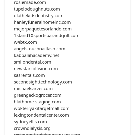
rosiemade.com
tupelodoughnuts.com
olathekidsdentistry.com
hanleyfuneralhomeinc.com
mejorpaquetesorlando.com
1stand10sportsbarandgrill.com
w4btx.com
angelstouchnaillash.com
kabbalahacademy.net
smilondental.com
newstarcollision.com
sasrentals.com
secondsighttechnology.com
michaelsarver.com
greengeckogrocer.com
hlathome-staging.com
wokteriyakitargetmall.com
lexingtondentalcenter.com
sydneyellis.com
crowndialysis.org
restauranttrainingprogram.com