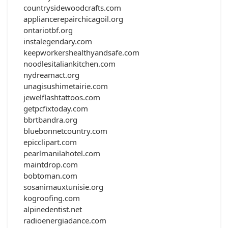
countrysidewoodcrafts.com
appliancerepairchicagoil.org
ontariotbf.org
instalegendary.com
keepworkershealthyandsafe.com
noodlesitaliankitchen.com
nydreamact.org
unagisushimetairie.com
jewelflashtattoos.com
getpcfixtoday.com
bbrtbandra.org
bluebonnetcountry.com
epicclipart.com
pearlmanilahotel.com
maintdrop.com
bobtoman.com
sosanimauxtunisie.org
kogroofing.com
alpinedentist.net
radioenergiadance.com