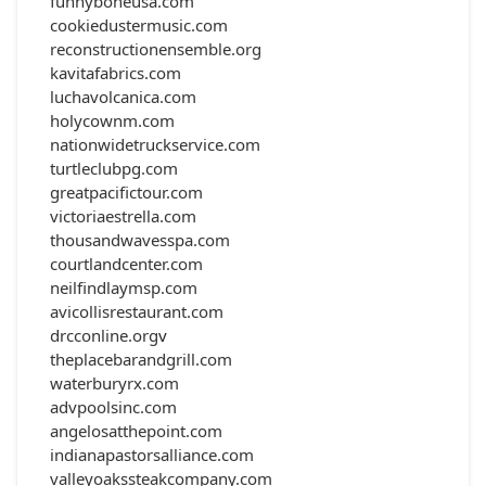
funnyboneusa.com
cookiedustermusic.com
reconstructionensemble.org
kavitafabrics.com
luchavolcanica.com
holycownm.com
nationwidetruckservice.com
turtleclubpg.com
greatpacifictour.com
victoriaestrella.com
thousandwavesspa.com
courtlandcenter.com
neilfindlaymsp.com
avicollisrestaurant.com
drcconline.org
v
theplacebarandgrill.com
waterburyrx.com
advpoolsinc.com
angelosatthepoint.com
indianapastorsalliance.com
valleyoakssteakcompany.com