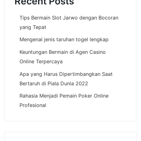
Recent Posts
Tips Bermain Slot Jarwo dengan Bocoran
yang Tepat
Mengenal jenis taruhan togel lengkap
Keuntungan Bermain di Agen Casino
Online Terpercaya
Apa yang Harus Dipertimbangkan Saat
Bertaruh di Piala Dunia 2022
Rahasia Menjadi Pemain Poker Online
Profesional