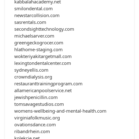
kabbalahacademy.net
smilondental.com
newstarcollision.com
sasrentals.com
secondsighttechnology.com
michaelsarver.com
greengeckogrocer.com
hlathome-staging.com
wokteriyakitargetmall.com
lexingtondentalcenter.com
sydneyellis.com
crowndialysis.org
restauranttrainingprogram.com
allamericanpoolservice.net
jewishpenicillin.com
tomsavagestudios.com
womens-wellbeing-and-mental-health.com
virginiafolkmusic.org
ovationsdance.com
ribandrhein.com
kolekcje.net