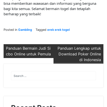
bisa memberikan wawasan dan informasi yang berguna
bagi kita semua. Selamat bermain togel dan tetaplah
berharap yang terbaik!
Posted in
Gambling
Tagged
erek erek togel
Post
Panduan Bermain Judi Si
Panduan Lengkap untuk
cbo Online untuk Pemula
Download Poker Online
navigation
di Indonesia