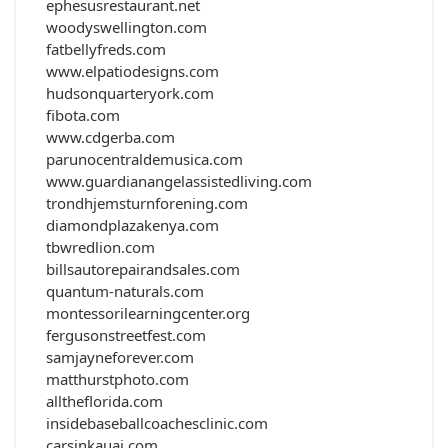
ephesusrestaurant.net
woodyswellington.com
fatbellyfreds.com
www.elpatiodesigns.com
hudsonquarteryork.com
fibota.com
www.cdgerba.com
parunocentraldemusica.com
www.guardianangelassistedliving.com
trondhjemsturnforening.com
diamondplazakenya.com
tbwredlion.com
billsautorepairandsales.com
quantum-naturals.com
montessorilearningcenter.org
fergusonstreetfest.com
samjayneforever.com
matthurstphoto.com
alltheflorida.com
insidebaseballcoachesclinic.com
carsinkauai.com