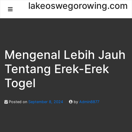
Skip
lakeoswegorowing.com
to
content
Mengenal Lebih Jauh
Tentang Erek-Erek
Togel
Posted on
September 8, 2024
by
Admin8877