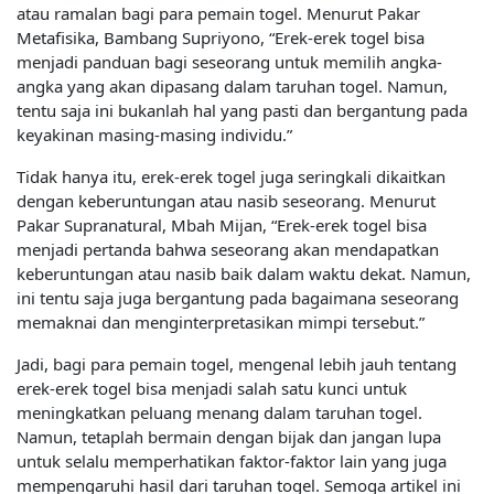
atau ramalan bagi para pemain togel. Menurut Pakar
Metafisika, Bambang Supriyono, “Erek-erek togel bisa
menjadi panduan bagi seseorang untuk memilih angka-
angka yang akan dipasang dalam taruhan togel. Namun,
tentu saja ini bukanlah hal yang pasti dan bergantung pada
keyakinan masing-masing individu.”
Tidak hanya itu, erek-erek togel juga seringkali dikaitkan
dengan keberuntungan atau nasib seseorang. Menurut
Pakar Supranatural, Mbah Mijan, “Erek-erek togel bisa
menjadi pertanda bahwa seseorang akan mendapatkan
keberuntungan atau nasib baik dalam waktu dekat. Namun,
ini tentu saja juga bergantung pada bagaimana seseorang
memaknai dan menginterpretasikan mimpi tersebut.”
Jadi, bagi para pemain togel, mengenal lebih jauh tentang
erek-erek togel bisa menjadi salah satu kunci untuk
meningkatkan peluang menang dalam taruhan togel.
Namun, tetaplah bermain dengan bijak dan jangan lupa
untuk selalu memperhatikan faktor-faktor lain yang juga
mempengaruhi hasil dari taruhan togel. Semoga artikel ini