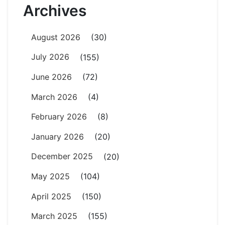
Archives
August 2026
(30)
July 2026
(155)
June 2026
(72)
March 2026
(4)
February 2026
(8)
January 2026
(20)
December 2025
(20)
May 2025
(104)
April 2025
(150)
March 2025
(155)