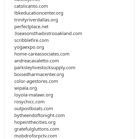
catolicanto.com
lbkeducationcenter.org
trinityriverdallas.org
perfectplace.net
3seasonsthaibistrooakland.com
scribblefire.com
yogaexpo.org
home-careassociates.com
andreacavaletto.com
parksleylivestocksupply.com
boisedharmacenter.org
color-agestores.com
wipala.org
loyola-malawi.org
rosychicc.com
outpostboats.com
bytheendoftonight.com
hopeinthecities.org
gratefulgluttons.com
mobdroforpctv.com