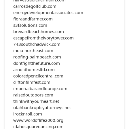
carrosdegolfclub.com
energydevelopmentassociates.com
floraandfarmer.com
s3fsolutions.com
brevardbeachhomes.com
escapefromtheivorytower.com
743southchadwick.com
india-northeast.com
roofing-palmbeach.com
dontfightthefuture.com
arnoldhomesltd.com
coloredpencilcentral.com
cliftonfilmfest.com
imperialbarandlounge.com
raisedoutdoors.com
thinkwithyourheart.net
utahbankruptcyattorneys.net
irocknroll.com
www.wordoflife2000.org
idahosquaredancing.com