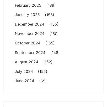
February 2025
(139)
January 2025
(155)
December 2024
(155)
November 2024
(150)
October 2024
(155)
September 2024
(148)
August 2024
(152)
July 2024
(155)
June 2024
(65)