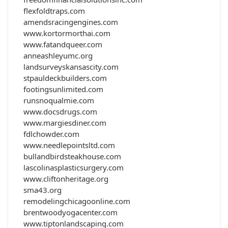
flexfoldtraps.com
amendsracingengines.com
www.kortormorthai.com
www.fatandqueer.com
anneashleyumc.org
landsurveyskansascity.com
stpauldeckbuilders.com
footingsunlimited.com
runsnoqualmie.com
www.docsdrugs.com
www.margiesdiner.com
fdlchowder.com
www.needlepointsltd.com
bullandbirdsteakhouse.com
lascolinasplasticsurgery.com
www.cliftonheritage.org
sma43.org
remodelingchicagoonline.com
brentwoodyogacenter.com
www.tiptonlandscaping.com