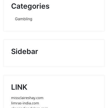
Categories
Gambling
Sidebar
LINK
missclaireshay.com
limras-india.com