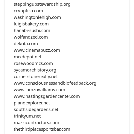
steppingupstewardship.org
ccvoptica.com
washingtonlehigh.com
luigisbakery.com
hanabi-sushi.com
wolfandzed.com
dekuta.com
www.cinemabuzz.com
mixdepot.net
rosewoodmcs.com
sycamorehistory.org
cornerstonerealty.net
www.consciousnessandbiofeedback.org
www.iamzowilliams.com
www.hastingsgardencenter.com
pianoexplorer.net
southsidegardens.net
trinityum.net
mazzicontractors.com
thethirdplacesportsbar.com