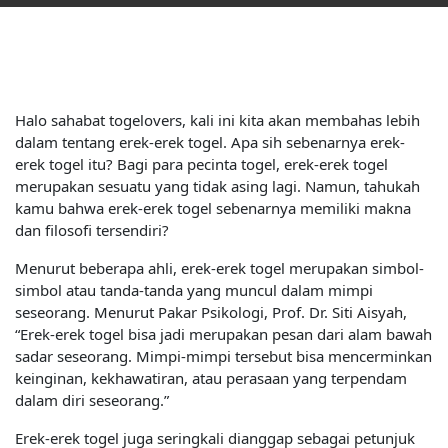
Halo sahabat togelovers, kali ini kita akan membahas lebih
dalam tentang erek-erek togel. Apa sih sebenarnya erek-
erek togel itu? Bagi para pecinta togel, erek-erek togel
merupakan sesuatu yang tidak asing lagi. Namun, tahukah
kamu bahwa erek-erek togel sebenarnya memiliki makna
dan filosofi tersendiri?
Menurut beberapa ahli, erek-erek togel merupakan simbol-
simbol atau tanda-tanda yang muncul dalam mimpi
seseorang. Menurut Pakar Psikologi, Prof. Dr. Siti Aisyah,
“Erek-erek togel bisa jadi merupakan pesan dari alam bawah
sadar seseorang. Mimpi-mimpi tersebut bisa mencerminkan
keinginan, kekhawatiran, atau perasaan yang terpendam
dalam diri seseorang.”
Erek-erek togel juga seringkali dianggap sebagai petunjuk