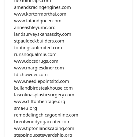
flexfoldtraps.com
amendsracingengines.com
www.kortormorthai.com
www.fatandqueer.com
anneashleyumc.org
landsurveyskansascity.com
stpauldeckbuilders.com
footingsunlimited.com
runsnoqualmie.com
www.docsdrugs.com
www.margiesdiner.com
fdlchowder.com
www.needlepointsltd.com
bullandbirdsteakhouse.com
lascolinasplasticsurgery.com
www.cliftonheritage.org
sma43.org
remodelingchicagoonline.com
brentwoodyogacenter.com
www.tiptonlandscaping.com
steppingupstewardship.org