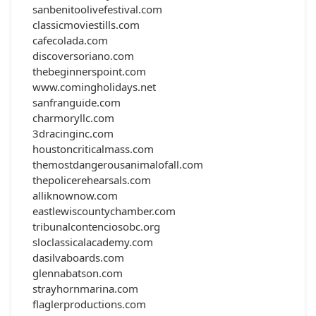
sanbenitoolivefestival.com
classicmoviestills.com
cafecolada.com
discoversoriano.com
thebeginnerspoint.com
www.comingholidays.net
sanfranguide.com
charmoryllc.com
3dracinginc.com
houstoncriticalmass.com
themostdangerousanimalofall.com
thepolicerehearsals.com
alliknownow.com
eastlewiscountychamber.com
tribunalcontenciosobc.org
sloclassicalacademy.com
dasilvaboards.com
glennabatson.com
strayhornmarina.com
flaglerproductions.com