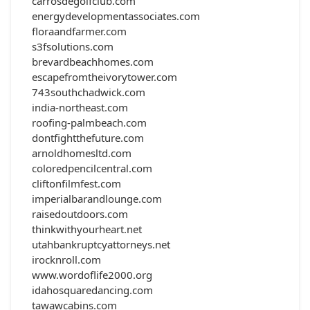
carrosdegolfclub.com
energydevelopmentassociates.com
floraandfarmer.com
s3fsolutions.com
brevardbeachhomes.com
escapefromtheivorytower.com
743southchadwick.com
india-northeast.com
roofing-palmbeach.com
dontfightthefuture.com
arnoldhomesltd.com
coloredpencilcentral.com
cliftonfilmfest.com
imperialbarandlounge.com
raisedoutdoors.com
thinkwithyourheart.net
utahbankruptcyattorneys.net
irocknroll.com
www.wordoflife2000.org
idahosquaredancing.com
tawawcabins.com