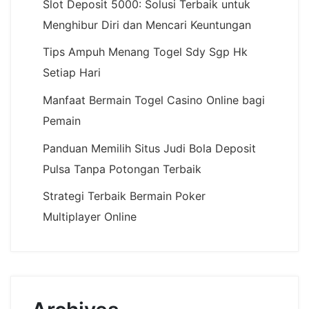
Slot Deposit 5000: Solusi Terbaik untuk
Menghibur Diri dan Mencari Keuntungan
Tips Ampuh Menang Togel Sdy Sgp Hk
Setiap Hari
Manfaat Bermain Togel Casino Online bagi
Pemain
Panduan Memilih Situs Judi Bola Deposit
Pulsa Tanpa Potongan Terbaik
Strategi Terbaik Bermain Poker
Multiplayer Online