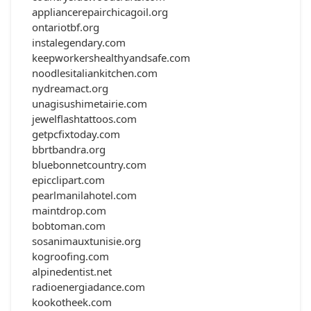
appliancerepairchicagoil.org
ontariotbf.org
instalegendary.com
keepworkershealthyandsafe.com
noodlesitaliankitchen.com
nydreamact.org
unagisushimetairie.com
jewelflashtattoos.com
getpcfixtoday.com
bbrtbandra.org
bluebonnetcountry.com
epicclipart.com
pearlmanilahotel.com
maintdrop.com
bobtoman.com
sosanimauxtunisie.org
kogroofing.com
alpinedentist.net
radioenergiadance.com
kookotheek.com