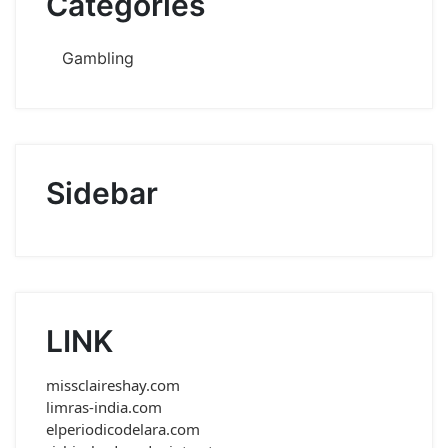
Categories
Gambling
Sidebar
LINK
missclaireshay.com
limras-india.com
elperiodicodelara.com