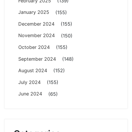
February 2025
(139)
January 2025
(155)
December 2024
(155)
November 2024
(150)
October 2024
(155)
September 2024
(148)
August 2024
(152)
July 2024
(155)
June 2024
(65)