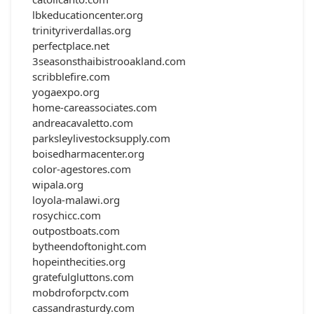
lbkeducationcenter.org
trinityriverdallas.org
perfectplace.net
3seasonsthaibistrooakland.com
scribblefire.com
yogaexpo.org
home-careassociates.com
andreacavaletto.com
parksleylivestocksupply.com
boisedharmacenter.org
color-agestores.com
wipala.org
loyola-malawi.org
rosychicc.com
outpostboats.com
bytheendoftonight.com
hopeinthecities.org
gratefulgluttons.com
mobdroforpctv.com
cassandrasturdy.com