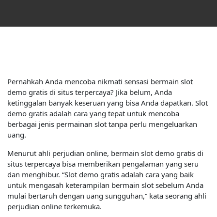
Pernahkah Anda mencoba nikmati sensasi bermain slot
demo gratis di situs terpercaya? Jika belum, Anda
ketinggalan banyak keseruan yang bisa Anda dapatkan. Slot
demo gratis adalah cara yang tepat untuk mencoba
berbagai jenis permainan slot tanpa perlu mengeluarkan
uang.
Menurut ahli perjudian online, bermain slot demo gratis di
situs terpercaya bisa memberikan pengalaman yang seru
dan menghibur. “Slot demo gratis adalah cara yang baik
untuk mengasah keterampilan bermain slot sebelum Anda
mulai bertaruh dengan uang sungguhan,” kata seorang ahli
perjudian online terkemuka.