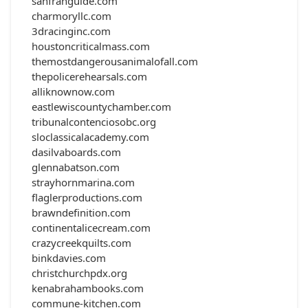
sanfranguide.com
charmoryllc.com
3dracinginc.com
houstoncriticalmass.com
themostdangerousanimalofall.com
thepolicerehearsals.com
alliknownow.com
eastlewiscountychamber.com
tribunalcontenciosobc.org
sloclassicalacademy.com
dasilvaboards.com
glennabatson.com
strayhornmarina.com
flaglerproductions.com
brawndefinition.com
continentalicecream.com
crazycreekquilts.com
binkdavies.com
christchurchpdx.org
kenabrahambooks.com
commune-kitchen.com