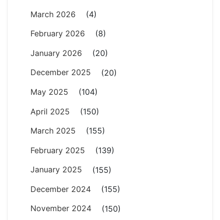
March 2026
(4)
February 2026
(8)
January 2026
(20)
December 2025
(20)
May 2025
(104)
April 2025
(150)
March 2025
(155)
February 2025
(139)
January 2025
(155)
December 2024
(155)
November 2024
(150)