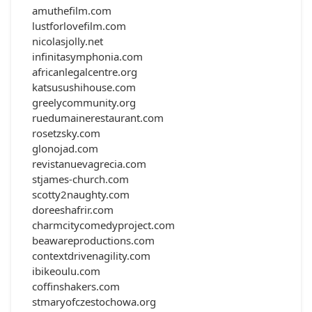
amuthefilm.com
lustforlovefilm.com
nicolasjolly.net
infinitasymphonia.com
africanlegalcentre.org
katsusushihouse.com
greelycommunity.org
ruedumainerestaurant.com
rosetzsky.com
glonojad.com
revistanuevagrecia.com
stjames-church.com
scotty2naughty.com
doreeshafrir.com
charmcitycomedyproject.com
beawareproductions.com
contextdrivenagility.com
ibikeoulu.com
coffinshakers.com
stmaryofczestochowa.org