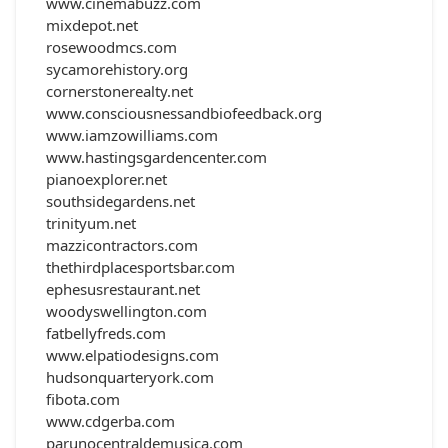
www.cinemabuzz.com
mixdepot.net
rosewoodmcs.com
sycamorehistory.org
cornerstonerealty.net
www.consciousnessandbiofeedback.org
www.iamzowilliams.com
www.hastingsgardencenter.com
pianoexplorer.net
southsidegardens.net
trinityum.net
mazzicontractors.com
thethirdplacesportsbar.com
ephesusrestaurant.net
woodyswellington.com
fatbellyfreds.com
www.elpatiodesigns.com
hudsonquarteryork.com
fibota.com
www.cdgerba.com
parunocentraldemusica.com