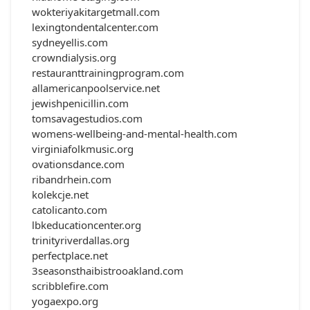
wokteriyakitargetmall.com
lexingtondentalcenter.com
sydneyellis.com
crowndialysis.org
restauranttrainingprogram.com
allamericanpoolservice.net
jewishpenicillin.com
tomsavagestudios.com
womens-wellbeing-and-mental-health.com
virginiafolkmusic.org
ovationsdance.com
ribandrhein.com
kolekcje.net
catolicanto.com
lbkeducationcenter.org
trinityriverdallas.org
perfectplace.net
3seasonsthaibistrooakland.com
scribblefire.com
yogaexpo.org