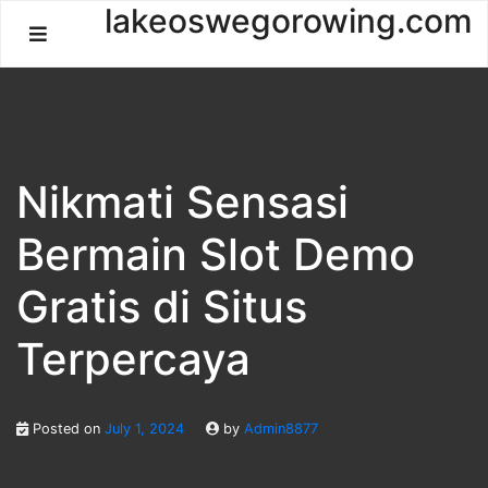
Skip
lakeoswegorowing.com
to
content
Nikmati Sensasi
Bermain Slot Demo
Gratis di Situs
Terpercaya
Posted on
July 1, 2024
by
Admin8877