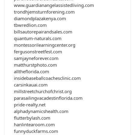
www.guardianangelassistedliving.com
trondhjemsturnforening.com
diamondplazakenya.com
tbwredlion.com
billsautorepairandsales.com
quantum-naturals.com
montessorilearningcenter.org
fergusonstreetfest.com
samjayneforever.com
matthurstphoto.com
alltheflorida.com
insidebaseballcoachesclinic.com
carsinkauai.com
millstreetchurchofchrist.org
parasailingvacadestinflorida.com
pride-realty.net
alphadynamicshealth.com
flutterbylash.com
hanlintearoom.com
funnyduckfarms.com