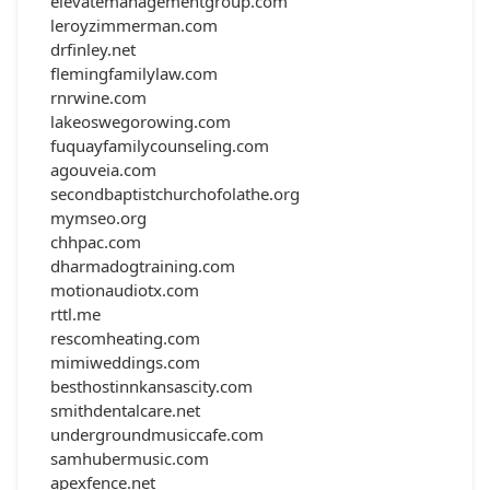
elevatemanagementgroup.com
leroyzimmerman.com
drfinley.net
flemingfamilylaw.com
rnrwine.com
lakeoswegorowing.com
fuquayfamilycounseling.com
agouveia.com
secondbaptistchurchofolathe.org
mymseo.org
chhpac.com
dharmadogtraining.com
motionaudiotx.com
rttl.me
rescomheating.com
mimiweddings.com
besthostinnkansascity.com
smithdentalcare.net
undergroundmusiccafe.com
samhubermusic.com
apexfence.net