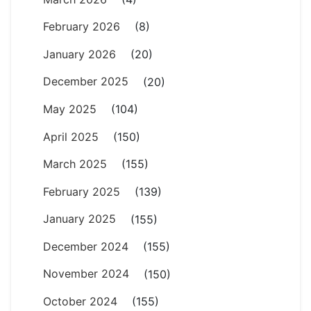
February 2026
(8)
January 2026
(20)
December 2025
(20)
May 2025
(104)
April 2025
(150)
March 2025
(155)
February 2025
(139)
January 2025
(155)
December 2024
(155)
November 2024
(150)
October 2024
(155)