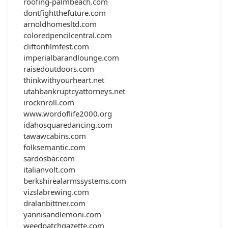
roofing-palmbeach.com
dontfightthefuture.com
arnoldhomesltd.com
coloredpencilcentral.com
cliftonfilmfest.com
imperialbarandlounge.com
raisedoutdoors.com
thinkwithyourheart.net
utahbankruptcyattorneys.net
irocknroll.com
www.wordoflife2000.org
idahosquaredancing.com
tawawcabins.com
folksemantic.com
sardosbar.com
italianvolt.com
berkshirealarmssystems.com
vizslabrewing.com
dralanbittner.com
yannisandlemoni.com
weedpatchgazette.com