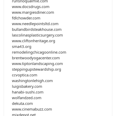
runsnoqualmie.com
www.docsdrugs.com
www.margiesdiner.com
fdlchowder.com
www.needlepointsltd.com
bullandbirdsteakhouse.com
lascolinasplasticsurgery.com
www.cliftonheritage.org
sma43.org
remodelingchicagoonline.com
brentwoodyogacenter.com
www.tiptonlandscaping.com
steppingupstewardship.org
ccvoptica.com
washingtonlehigh.com
luigisbakery.com
hanabi-sushi.com
wolfandzed.com
dekuta.com
www.cinemabuzz.com
mixdepot.net