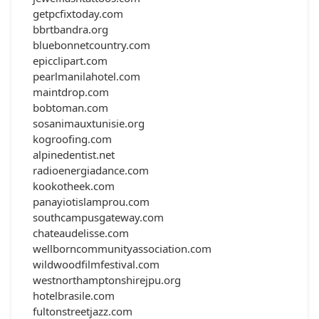
getpcfixtoday.com
bbrtbandra.org
bluebonnetcountry.com
epicclipart.com
pearlmanilahotel.com
maintdrop.com
bobtoman.com
sosanimauxtunisie.org
kogroofing.com
alpinedentist.net
radioenergiadance.com
kookotheek.com
panayiotislamprou.com
southcampusgateway.com
chateaudelisse.com
wellborncommunityassociation.com
wildwoodfilmfestival.com
westnorthamptonshirejpu.org
hotelbrasile.com
fultonstreetjazz.com