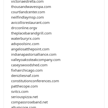
victoriaestrella.com
thousandwavesspa.com
courtlandcenter.com
neilfindlaymsp.com
avicollisrestaurant.com
drcconline.org
v
theplacebarandgrill.com
waterburyrx.com
advpoolsinc.com
angelosatthepoint.com
indianapastorsalliance.com
valleyoakssteakcompany.com
caseyswoodshed.com
fixhairchicago.com
denizliesnaf.com
constitutionconferences.com
patthecope.com
svitcs.com
seriouspizza.net
compassroseband.net
altumcore.com