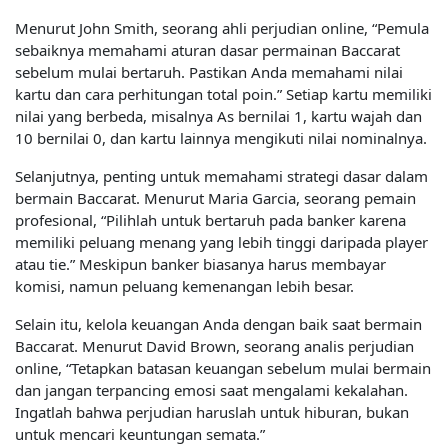
Menurut John Smith, seorang ahli perjudian online, “Pemula
sebaiknya memahami aturan dasar permainan Baccarat
sebelum mulai bertaruh. Pastikan Anda memahami nilai
kartu dan cara perhitungan total poin.” Setiap kartu memiliki
nilai yang berbeda, misalnya As bernilai 1, kartu wajah dan
10 bernilai 0, dan kartu lainnya mengikuti nilai nominalnya.
Selanjutnya, penting untuk memahami strategi dasar dalam
bermain Baccarat. Menurut Maria Garcia, seorang pemain
profesional, “Pilihlah untuk bertaruh pada banker karena
memiliki peluang menang yang lebih tinggi daripada player
atau tie.” Meskipun banker biasanya harus membayar
komisi, namun peluang kemenangan lebih besar.
Selain itu, kelola keuangan Anda dengan baik saat bermain
Baccarat. Menurut David Brown, seorang analis perjudian
online, “Tetapkan batasan keuangan sebelum mulai bermain
dan jangan terpancing emosi saat mengalami kekalahan.
Ingatlah bahwa perjudian haruslah untuk hiburan, bukan
untuk mencari keuntungan semata.”