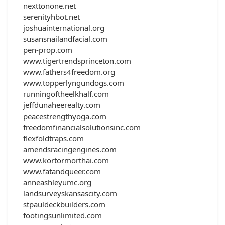
nexttonone.net
serenityhbot.net
joshuainternational.org
susansnailandfacial.com
pen-prop.com
www.tigertrendsprinceton.com
www.fathers4freedom.org
www.topperlyngundogs.com
runningoftheelkhalf.com
jeffdunaheerealty.com
peacestrengthyoga.com
freedomfinancialsolutionsinc.com
flexfoldtraps.com
amendsracingengines.com
www.kortormorthai.com
www.fatandqueer.com
anneashleyumc.org
landsurveyskansascity.com
stpauldeckbuilders.com
footingsunlimited.com