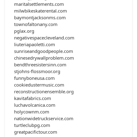
maritalsettlements.com
milwbikeskaterental.com
baymontjacksonms.com
townofaltonany.com
pglax.org
negativespacecleveland.com
liuteriapaoletti.com
sunriseandgoodpeople.com
chinesedrywallproblem.com
bendthreesistersinn.com
stjohns-flossmoor.org
funnyboneusa.com
cookiedustermusic.com
reconstructionensemble.org
kavitafabrics.com
luchavolcanica.com
holycownm.com
nationwidetruckservice.com
turtleclubpg.com
greatpacifictour.com