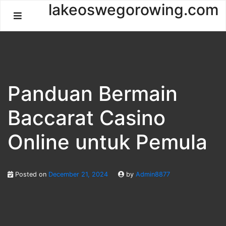
Skip
lakeoswegorowing.com
to
content
Panduan Bermain
Baccarat Casino
Online untuk Pemula
Posted on
December 21, 2024
by
Admin8877