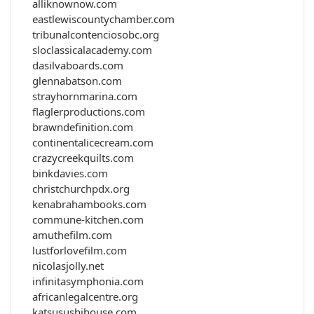
alliknownow.com
eastlewiscountychamber.com
tribunalcontenciosobc.org
sloclassicalacademy.com
dasilvaboards.com
glennabatson.com
strayhornmarina.com
flaglerproductions.com
brawndefinition.com
continentalicecream.com
crazycreekquilts.com
binkdavies.com
christchurchpdx.org
kenabrahambooks.com
commune-kitchen.com
amuthefilm.com
lustforlovefilm.com
nicolasjolly.net
infinitasymphonia.com
africanlegalcentre.org
katsusushihouse.com