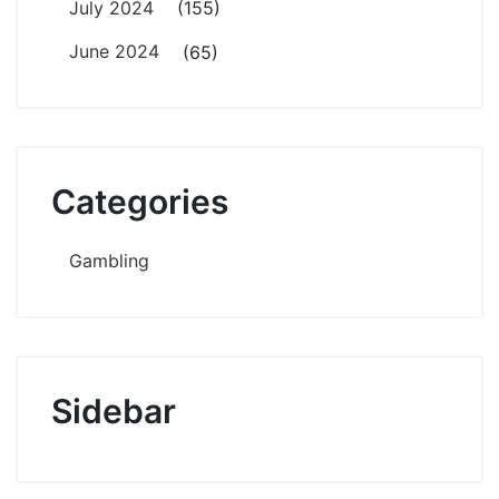
July 2024
(155)
June 2024
(65)
Categories
Gambling
Sidebar