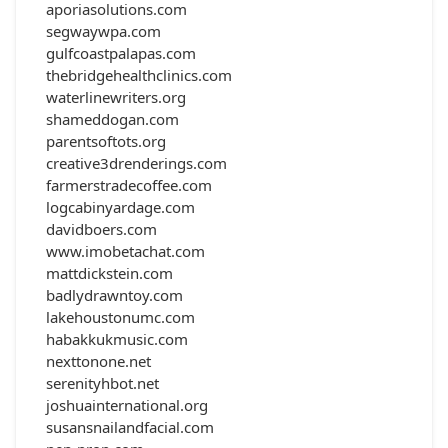
aporiasolutions.com
segwaywpa.com
gulfcoastpalapas.com
thebridgehealthclinics.com
waterlinewriters.org
shameddogan.com
parentsoftots.org
creative3drenderings.com
farmerstradecoffee.com
logcabinyardage.com
davidboers.com
www.imobetachat.com
mattdickstein.com
badlydrawntoy.com
lakehoustonumc.com
habakkukmusic.com
nexttonone.net
serenityhbot.net
joshuainternational.org
susansnailandfacial.com