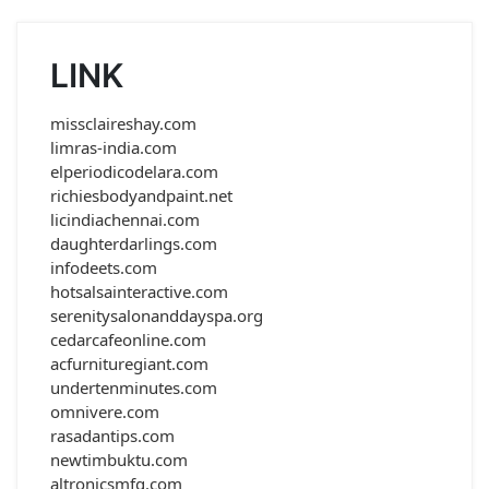
LINK
missclaireshay.com
limras-india.com
elperiodicodelara.com
richiesbodyandpaint.net
licindiachennai.com
daughterdarlings.com
infodeets.com
hotsalsainteractive.com
serenitysalonanddayspa.org
cedarcafeonline.com
acfurnituregiant.com
undertenminutes.com
omnivere.com
rasadantips.com
newtimbuktu.com
altronicsmfg.com