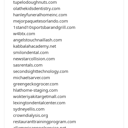
tupelodoughnuts.com
olathekidsdentistry.com
hanleyfuneralhomeinc.com
mejorpaquetesorlando.com
1stand10sportsbarandgrill.com
w4btx.com
angelstouchnaillash.com
kabbalahacademy.net
smilondental.com
newstarcollision.com
sasrentals.com
secondsighttechnology.com
michaelsarver.com
greengeckogrocer.com
hlathome-staging.com
wokteriyakitargetmall.com
lexingtondentalcenter.com
sydneyellis.com
crowndialysis.org
restauranttrainingprogram.com
allamericanpoolservice.net