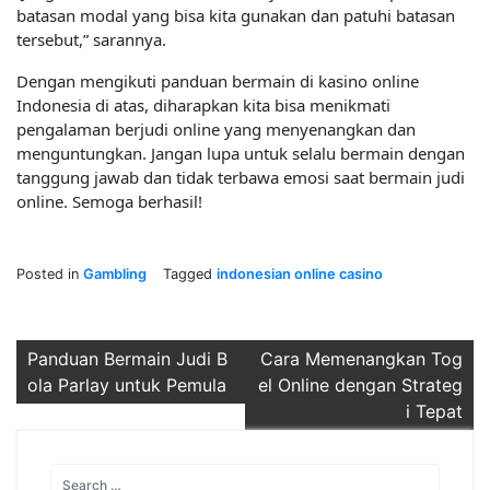
batasan modal yang bisa kita gunakan dan patuhi batasan
tersebut,” sarannya.
Dengan mengikuti panduan bermain di kasino online
Indonesia di atas, diharapkan kita bisa menikmati
pengalaman berjudi online yang menyenangkan dan
menguntungkan. Jangan lupa untuk selalu bermain dengan
tanggung jawab dan tidak terbawa emosi saat bermain judi
online. Semoga berhasil!
Posted in
Gambling
Tagged
indonesian online casino
Post
Panduan Bermain Judi B
Cara Memenangkan Tog
ola Parlay untuk Pemula
el Online dengan Strateg
navigation
i Tepat