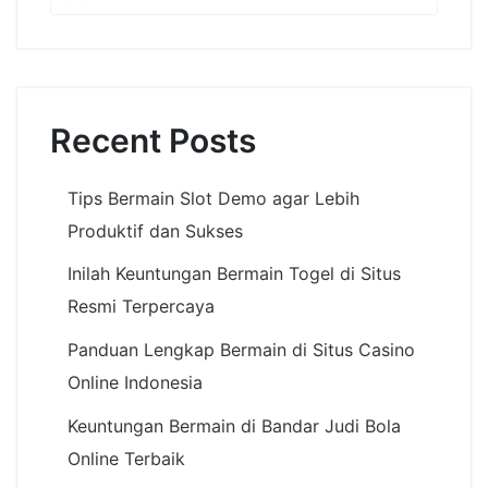
Recent Posts
Tips Bermain Slot Demo agar Lebih
Produktif dan Sukses
Inilah Keuntungan Bermain Togel di Situs
Resmi Terpercaya
Panduan Lengkap Bermain di Situs Casino
Online Indonesia
Keuntungan Bermain di Bandar Judi Bola
Online Terbaik