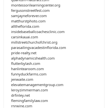
montessorilearningcenter.org
fergusonstreetfest.com
samjayneforever.com
matthurstphoto.com
alltheflorida.com
insidebaseballcoachesclinic.com
carsinkauai.com
millstreetchurchofchrist.org
parasailingvacadestinflorida.com
pride-realty.net
alphadynamicshealth.com
flutterbylash.com
hanlintearoom.com
funnyduckfarms.com
jenwaite.com
elevatemanagementgroup.com
leroyzimmerman.com
drfinley.net
flemingfamilylaw.com
rnrwine.com