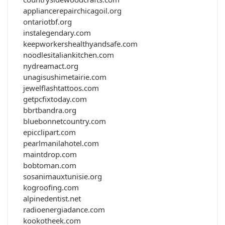
appliancerepairchicagoil.org
ontariotbf.org
instalegendary.com
keepworkershealthyandsafe.com
noodlesitaliankitchen.com
nydreamact.org
unagisushimetairie.com
jewelflashtattoos.com
getpcfixtoday.com
bbrtbandra.org
bluebonnetcountry.com
epicclipart.com
pearlmanilahotel.com
maintdrop.com
bobtoman.com
sosanimauxtunisie.org
kogroofing.com
alpinedentist.net
radioenergiadance.com
kookotheek.com