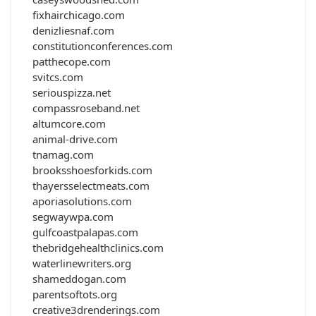
fixhairchicago.com
denizliesnaf.com
constitutionconferences.com
patthecope.com
svitcs.com
seriouspizza.net
compassroseband.net
altumcore.com
animal-drive.com
tnamag.com
brooksshoesforkids.com
thayersselectmeats.com
aporiasolutions.com
segwaywpa.com
gulfcoastpalapas.com
thebridgehealthclinics.com
waterlinewriters.org
shameddogan.com
parentsoftots.org
creative3drenderings.com