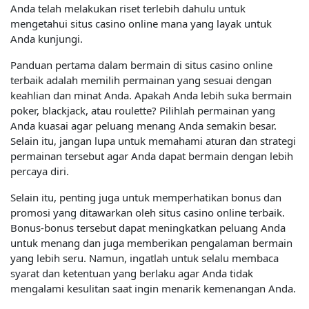
Anda telah melakukan riset terlebih dahulu untuk
mengetahui situs casino online mana yang layak untuk
Anda kunjungi.
Panduan pertama dalam bermain di situs casino online
terbaik adalah memilih permainan yang sesuai dengan
keahlian dan minat Anda. Apakah Anda lebih suka bermain
poker, blackjack, atau roulette? Pilihlah permainan yang
Anda kuasai agar peluang menang Anda semakin besar.
Selain itu, jangan lupa untuk memahami aturan dan strategi
permainan tersebut agar Anda dapat bermain dengan lebih
percaya diri.
Selain itu, penting juga untuk memperhatikan bonus dan
promosi yang ditawarkan oleh situs casino online terbaik.
Bonus-bonus tersebut dapat meningkatkan peluang Anda
untuk menang dan juga memberikan pengalaman bermain
yang lebih seru. Namun, ingatlah untuk selalu membaca
syarat dan ketentuan yang berlaku agar Anda tidak
mengalami kesulitan saat ingin menarik kemenangan Anda.