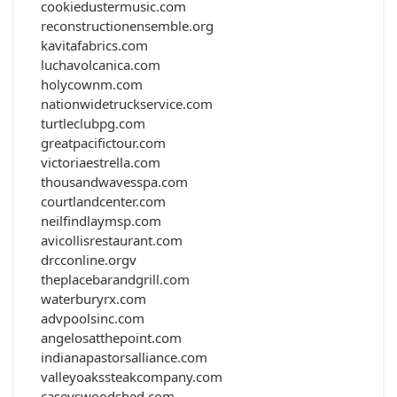
cookiedustermusic.com
reconstructionensemble.org
kavitafabrics.com
luchavolcanica.com
holycownm.com
nationwidetruckservice.com
turtleclubpg.com
greatpacifictour.com
victoriaestrella.com
thousandwavesspa.com
courtlandcenter.com
neilfindlaymsp.com
avicollisrestaurant.com
drcconline.org
v
theplacebarandgrill.com
waterburyrx.com
advpoolsinc.com
angelosatthepoint.com
indianapastorsalliance.com
valleyoakssteakcompany.com
caseyswoodshed.com