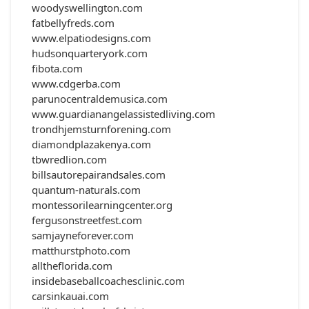
woodyswellington.com
fatbellyfreds.com
www.elpatiodesigns.com
hudsonquarteryork.com
fibota.com
www.cdgerba.com
parunocentraldemusica.com
www.guardianangelassistedliving.com
trondhjemsturnforening.com
diamondplazakenya.com
tbwredlion.com
billsautorepairandsales.com
quantum-naturals.com
montessorilearningcenter.org
fergusonstreetfest.com
samjayneforever.com
matthurstphoto.com
alltheflorida.com
insidebaseballcoachesclinic.com
carsinkauai.com