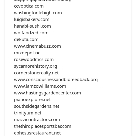
ccvoptica.com
washingtonlehigh.com
luigisbakery.com
hanabi-sushi.com
wolfandzed.com
dekuta.com
www.cinemabuzz.com
mixdepot.net
rosewoodmcs.com
sycamorehistory.org
cornerstonerealty.net
www.consciousnessandbiofeedback.org
www.iamzowilliams.com
www.hastingsgardencenter.com
pianoexplorer.net
southsidegardens.net
trinityum.net
mazzicontractors.com
thethirdplacesportsbar.com
ephesusrestaurant.net