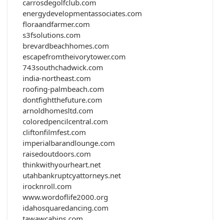
carrosdegolfclub.com
energydevelopmentassociates.com
floraandfarmer.com
s3fsolutions.com
brevardbeachhomes.com
escapefromtheivorytower.com
743southchadwick.com
india-northeast.com
roofing-palmbeach.com
dontfightthefuture.com
arnoldhomesltd.com
coloredpencilcentral.com
cliftonfilmfest.com
imperialbarandlounge.com
raisedoutdoors.com
thinkwithyourheart.net
utahbankruptcyattorneys.net
irocknroll.com
www.wordoflife2000.org
idahosquaredancing.com
tawawcabins.com