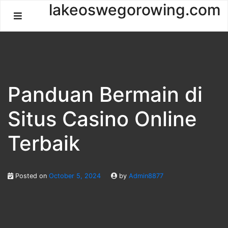
Skip
lakeoswegorowing.com
to
content
Panduan Bermain di
Situs Casino Online
Terbaik
Posted on
October 5, 2024
by
Admin8877