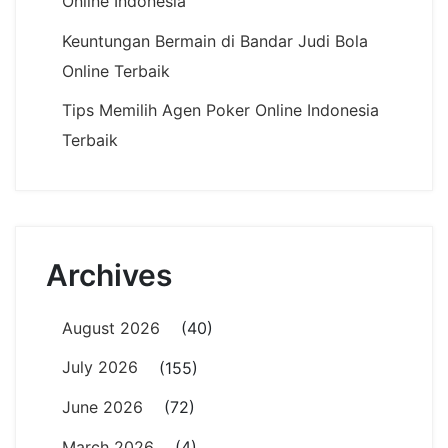
Online Indonesia
Keuntungan Bermain di Bandar Judi Bola
Online Terbaik
Tips Memilih Agen Poker Online Indonesia
Terbaik
Archives
August 2026
(40)
July 2026
(155)
June 2026
(72)
March 2026
(4)