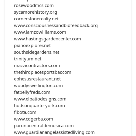
rosewoodmcs.com
sycamorehistory.org
cornerstonerealty.net
www.consciousnessandbiofeedback.org
www.iamzowilliams.com
www.hastingsgardencenter.com
pianoexplorer.net
southsidegardens.net
trinityum.net
mazzicontractors.com
thethirdplacesportsbar.com
ephesusrestaurant.net
woodyswellington.com
fatbellyfreds.com
www.elpatiodesigns.com
hudsonquarteryork.com
fibota.com
www.cdgerba.com
parunocentraldemusica.com
www.guardianangelassistedliving.com