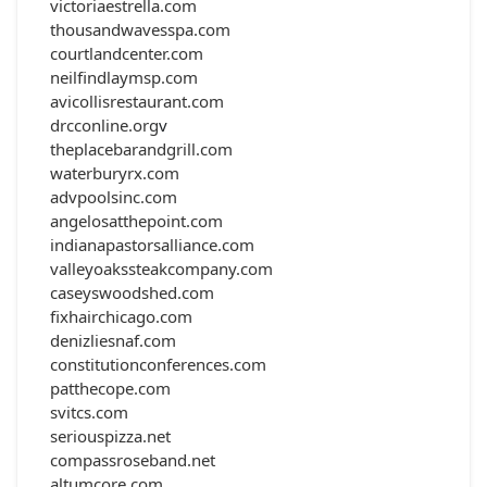
victoriaestrella.com
thousandwavesspa.com
courtlandcenter.com
neilfindlaymsp.com
avicollisrestaurant.com
drcconline.org
v
theplacebarandgrill.com
waterburyrx.com
advpoolsinc.com
angelosatthepoint.com
indianapastorsalliance.com
valleyoakssteakcompany.com
caseyswoodshed.com
fixhairchicago.com
denizliesnaf.com
constitutionconferences.com
patthecope.com
svitcs.com
seriouspizza.net
compassroseband.net
altumcore.com