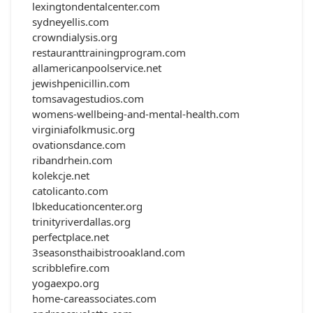
lexingtondentalcenter.com
sydneyellis.com
crowndialysis.org
restauranttrainingprogram.com
allamericanpoolservice.net
jewishpenicillin.com
tomsavagestudios.com
womens-wellbeing-and-mental-health.com
virginiafolkmusic.org
ovationsdance.com
ribandrhein.com
kolekcje.net
catolicanto.com
lbkeducationcenter.org
trinityriverdallas.org
perfectplace.net
3seasonsthaibistrooakland.com
scribblefire.com
yogaexpo.org
home-careassociates.com