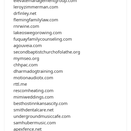
elevatemanagementgroup.com
leroyzimmerman.com
drfinley.net
flemingfamilylaw.com
rnrwine.com
lakeoswegorowing.com
fuquayfamilycounseling.com
agouveia.com
secondbaptistchurchofolathe.org
mymseo.org
chhpac.com
dharmadogtraining.com
motionaudiotx.com
rttl.me
rescomheating.com
mimiweddings.com
besthostinnkansascity.com
smithdentalcare.net
undergroundmusiccafe.com
samhubermusic.com
apexfence.net