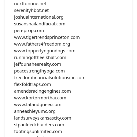
nexttonone.net
serenityhbot.net
joshuainternational.org
susansnailandfacial.com
pen-prop.com
www.tigertrendsprinceton.com
www.fathers4freedom.org
www.topperlyngundogs.com
runningoftheelkhalf.com
jeffdunaheerealty.com
peacestrengthyoga.com
freedomfinancialsolutionsinc.com
flexfoldtraps.com
amendsracingengines.com
www.kortormorthai.com
www.fatandqueer.com
anneashleyumc.org
landsurveyskansascity.com
stpauldeckbuilders.com
footingsunlimited.com