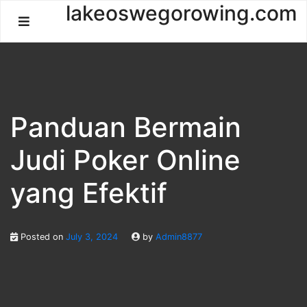
Skip
lakeoswegorowing.com
to
content
Panduan Bermain
Judi Poker Online
yang Efektif
Posted on
July 3, 2024
by
Admin8877