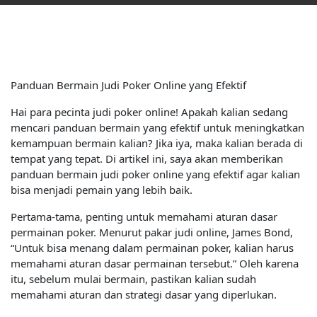
Panduan Bermain Judi Poker Online yang Efektif
Hai para pecinta judi poker online! Apakah kalian sedang
mencari panduan bermain yang efektif untuk meningkatkan
kemampuan bermain kalian? Jika iya, maka kalian berada di
tempat yang tepat. Di artikel ini, saya akan memberikan
panduan bermain judi poker online yang efektif agar kalian
bisa menjadi pemain yang lebih baik.
Pertama-tama, penting untuk memahami aturan dasar
permainan poker. Menurut pakar judi online, James Bond,
“Untuk bisa menang dalam permainan poker, kalian harus
memahami aturan dasar permainan tersebut.” Oleh karena
itu, sebelum mulai bermain, pastikan kalian sudah
memahami aturan dan strategi dasar yang diperlukan.