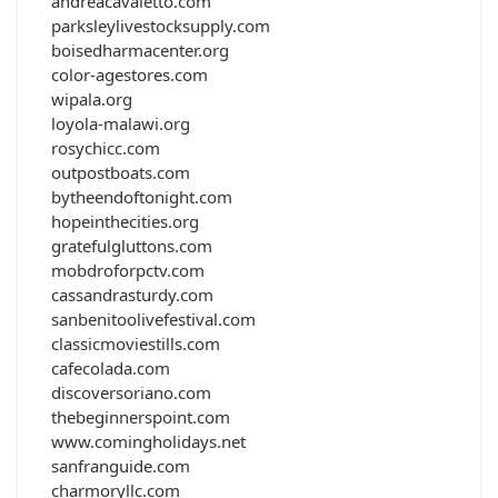
andreacavaletto.com
parksleylivestocksupply.com
boisedharmacenter.org
color-agestores.com
wipala.org
loyola-malawi.org
rosychicc.com
outpostboats.com
bytheendoftonight.com
hopeinthecities.org
gratefulgluttons.com
mobdroforpctv.com
cassandrasturdy.com
sanbenitoolivefestival.com
classicmoviestills.com
cafecolada.com
discoversoriano.com
thebeginnerspoint.com
www.comingholidays.net
sanfranguide.com
charmoryllc.com