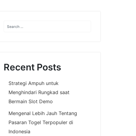
Recent Posts
Strategi Ampuh untuk
Menghindari Rungkad saat
Bermain Slot Demo
Mengenal Lebih Jauh Tentang
Pasaran Togel Terpopuler di
Indonesia