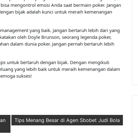
 bisa mengontrol emosi Anda saat bermain poker. Jangan
h dengan bijak adalah kunci untuk meraih kemenangan
ll management yang baik. Jangan bertaruh lebih dari yang
katakan oleh Doyle Brunson, seorang legenda poker,
han dalam dunia poker. Jangan pernah bertaruh lebih
tips untuk bertaruh dengan bijak. Dengan mengikuti
 peluang yang lebih baik untuk meraih kemenangan dalam
semoga sukses!
nan
Tips Menang Besar di Agen Sbobet Judi Bola