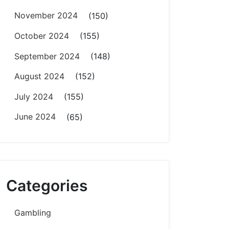
November 2024
(150)
October 2024
(155)
September 2024
(148)
August 2024
(152)
July 2024
(155)
June 2024
(65)
Categories
Gambling