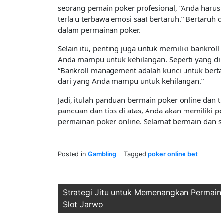
seorang pemain poker profesional, “Anda harus
terlalu terbawa emosi saat bertaruh.” Bertaru
dalam permainan poker.
Selain itu, penting juga untuk memiliki bankro
Anda mampu untuk kehilangan. Seperti yang di
“Bankroll management adalah kunci untuk berta
dari yang Anda mampu untuk kehilangan.”
Jadi, itulah panduan bermain poker online dan 
panduan dan tips di atas, Anda akan memiliki
permainan poker online. Selamat bermain dan 
Posted in
Gambling
Tagged
poker online bet
Post
Strategi Jitu untuk Memenangkan Permai
Slot Jarwo
navigation