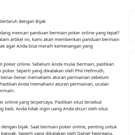
Bertaruh dengan Bijak
edang mencari panduan bermain poker online yang tepat?
 dalam artikel ini, kami akan memberikan panduan bermain
ijak agar Anda bisa meraih kemenangan yang
n poker online. Sebelum Anda mulai bermain, pastikan
oker. Seperti yang dikatakan oleh Phil Hellmuth,
us benar-benar memahami aturan permainan sebelum
 Pastikan Anda memahami aturan permainan, urutan
ermain.
er online yang terpercaya. Pastikan situs tersebut
 baik. Anda tidak ingin uang Anda dicuri oleh situs
h dengan bijak. Saat bermain poker online, penting untuk
u banyak. Seperti yang dikatakan oleh Daniel Negreanu,