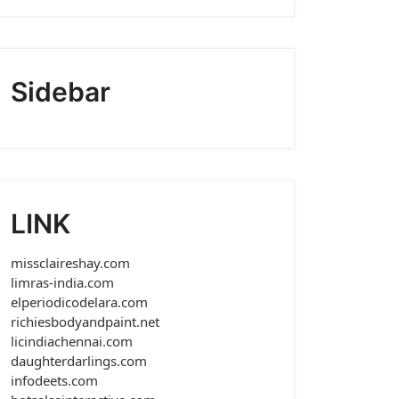
Sidebar
LINK
missclaireshay.com
limras-india.com
elperiodicodelara.com
richiesbodyandpaint.net
licindiachennai.com
daughterdarlings.com
infodeets.com