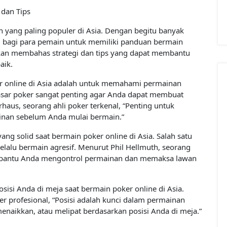
 dan Tips
n yang paling populer di Asia. Dengan begitu banyak
g bagi para pemain untuk memiliki panduan bermain
a akan membahas strategi dan tips yang dapat membantu
aik.
er online di Asia adalah untuk memahami permainan
dasar poker sangat penting agar Anda dapat membuat
haus, seorang ahli poker terkenal, “Penting untuk
nan sebelum Anda mulai bermain.”
 yang solid saat bermain poker online di Asia. Salah satu
lalu bermain agresif. Menurut Phil Hellmuth, seorang
embantu Anda mengontrol permainan dan memaksa lawan
sisi Anda di meja saat bermain poker online di Asia.
 profesional, “Posisi adalah kunci dalam permainan
enaikkan, atau melipat berdasarkan posisi Anda di meja.”