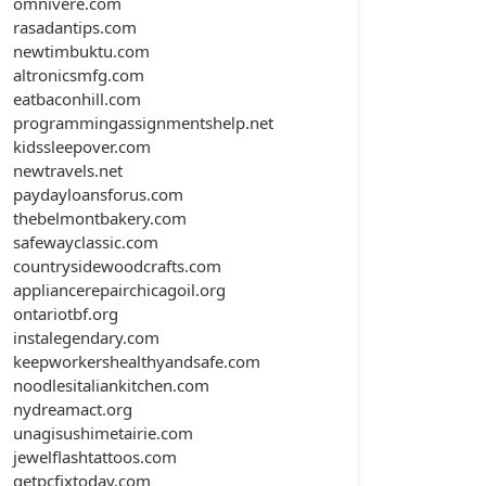
omnivere.com
rasadantips.com
newtimbuktu.com
altronicsmfg.com
eatbaconhill.com
programmingassignmentshelp.net
kidssleepover.com
newtravels.net
paydayloansforus.com
thebelmontbakery.com
safewayclassic.com
countrysidewoodcrafts.com
appliancerepairchicagoil.org
ontariotbf.org
instalegendary.com
keepworkershealthyandsafe.com
noodlesitaliankitchen.com
nydreamact.org
unagisushimetairie.com
jewelflashtattoos.com
getpcfixtoday.com