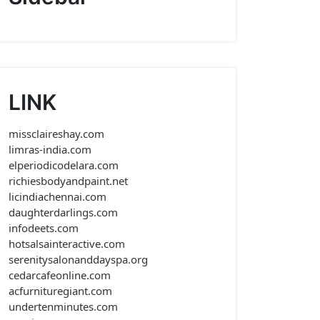
LINK
missclaireshay.com
limras-india.com
elperiodicodelara.com
richiesbodyandpaint.net
licindiachennai.com
daughterdarlings.com
infodeets.com
hotsalsainteractive.com
serenitysalonanddayspa.org
cedarcafeonline.com
acfurnituregiant.com
undertenminutes.com