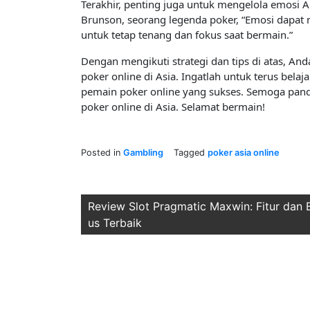
Terakhir, penting juga untuk mengelola emosi A
Brunson, seorang legenda poker, “Emosi dapat 
untuk tetap tenang dan fokus saat bermain.”
Dengan mengikuti strategi dan tips di atas, A
poker online di Asia. Ingatlah untuk terus be
pemain poker online yang sukses. Semoga pand
poker online di Asia. Selamat bermain!
Posted in
Gambling
Tagged
poker asia online
Post
Review Slot Pragmatic Maxwin: Fitur dan 
us Terbaik
navigation