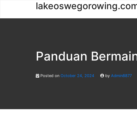
Skip
lakeoswegorowing.co
to
content
Panduan Bermain 
Posted on
October 24, 2024
by
Admin8877