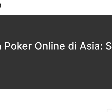
m
Poker Online di Asia: S