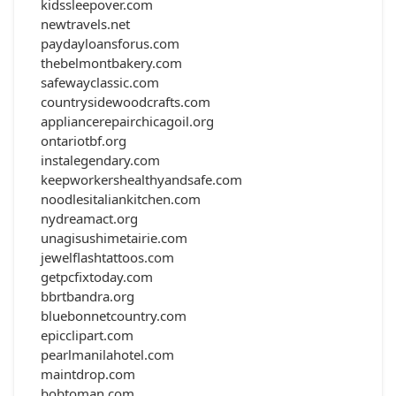
kidssleepover.com
newtravels.net
paydayloansforus.com
thebelmontbakery.com
safewayclassic.com
countrysidewoodcrafts.com
appliancerepairchicagoil.org
ontariotbf.org
instalegendary.com
keepworkershealthyandsafe.com
noodlesitaliankitchen.com
nydreamact.org
unagisushimetairie.com
jewelflashtattoos.com
getpcfixtoday.com
bbrtbandra.org
bluebonnetcountry.com
epicclipart.com
pearlmanilahotel.com
maintdrop.com
bobtoman.com