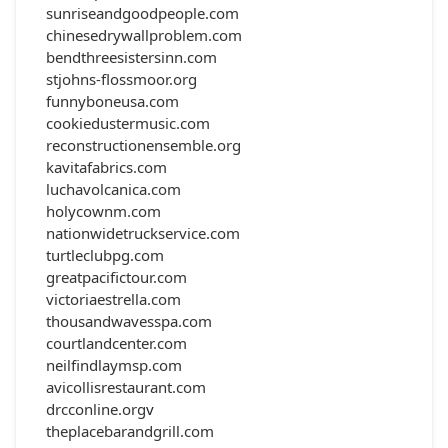
sunriseandgoodpeople.com
chinesedrywallproblem.com
bendthreesistersinn.com
stjohns-flossmoor.org
funnyboneusa.com
cookiedustermusic.com
reconstructionensemble.org
kavitafabrics.com
luchavolcanica.com
holycownm.com
nationwidetruckservice.com
turtleclubpg.com
greatpacifictour.com
victoriaestrella.com
thousandwavesspa.com
courtlandcenter.com
neilfindlaymsp.com
avicollisrestaurant.com
drcconline.org
v
theplacebarandgrill.com