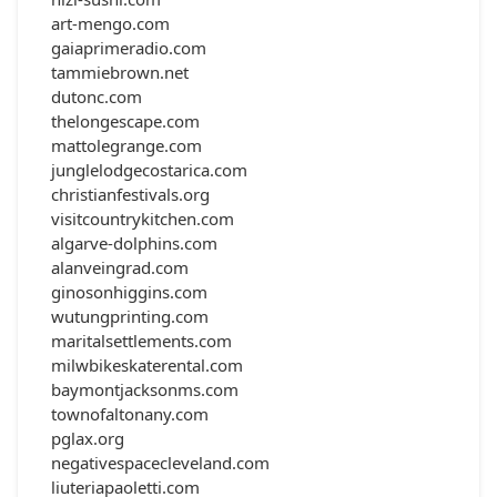
art-mengo.com
gaiaprimeradio.com
tammiebrown.net
dutonc.com
thelongescape.com
mattolegrange.com
junglelodgecostarica.com
christianfestivals.org
visitcountrykitchen.com
algarve-dolphins.com
alanveingrad.com
ginosonhiggins.com
wutungprinting.com
maritalsettlements.com
milwbikeskaterental.com
baymontjacksonms.com
townofaltonany.com
pglax.org
negativespacecleveland.com
liuteriapaoletti.com