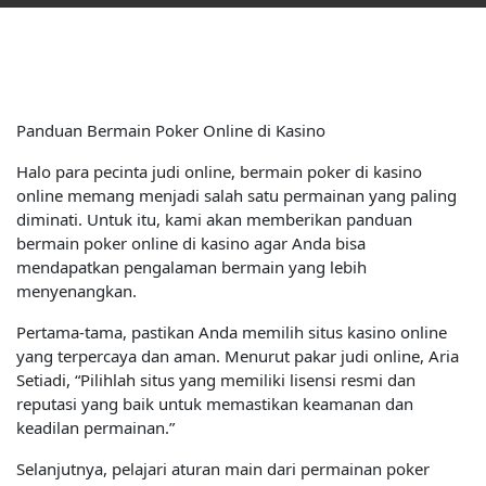
Panduan Bermain Poker Online di Kasino
Halo para pecinta judi online, bermain poker di kasino
online memang menjadi salah satu permainan yang paling
diminati. Untuk itu, kami akan memberikan panduan
bermain poker online di kasino agar Anda bisa
mendapatkan pengalaman bermain yang lebih
menyenangkan.
Pertama-tama, pastikan Anda memilih situs kasino online
yang terpercaya dan aman. Menurut pakar judi online, Aria
Setiadi, “Pilihlah situs yang memiliki lisensi resmi dan
reputasi yang baik untuk memastikan keamanan dan
keadilan permainan.”
Selanjutnya, pelajari aturan main dari permainan poker