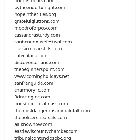
outpostboats.com
bytheendoftonight.com
hopeinthecities.org
gratefulgluttons.com
mobdroforpctv.com
cassandrasturdy.com
sanbenitoolivefestival.com
classicmoviestills.com
cafecolada.com
discoversoriano.com
thebeginnerspoint.com
www.comingholidays.net
sanfranguide.com
charmoryllc.com
3dracinginc.com
houstoncriticalmass.com
themostdangerousanimalofall.com
thepolicerehearsals.com
alliknownow.com
eastlewiscountychamber.com
tribunalcontenciosobc.org