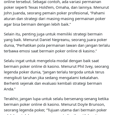
online tersebut. Sebagai contoh, ada variasi permainan
poker seperti Texas Hold’em, Omaha, dan lainnya. Menurut
John Juanda, seorang pemain poker profesional, “Pahami
aturan dan strategi dari masing-masing permainan poker
agar bisa bermain dengan lebih baik.”
Selain itu, penting juga untuk memiliki strategi bermain
yang baik. Menurut Daniel Negreanu, seorang juara poker
dunia, “Perhatikan pola permainan lawan dan jangan terlalu
terbawa emosi saat bermain poker online di kasino.”
Selalu ingat untuk mengelola modal dengan baik saat
bermain poker online di kasino. Menurut Phil Ivey, seorang
legenda poker dunia, “Jangan terlalu tergoda untuk terus
mengikuti taruhan jika sedang mengalami kekalahan.
Berhenti sejenak dan evaluasi kembali strategi bermain
Anda.”
Terakhir, jangan lupa untuk selalu bersenang-senang ketika
bermain poker online di kasino. Menurut Doyle Brunson,
seorang legenda poker, “Tujuan utama dari bermain poker