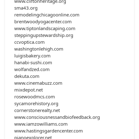
www.cliftonheritage.org
sma43.org
remodelingchicagoonline.com
brentwoodyogacenter.com
www.tiptonlandscaping.com
steppingupstewardship.org
ccvoptica.com
washingtonlehigh.com
luigisbakery.com
hanabi-sushi.com
wolfandzed.com
dekuta.com
www.cinemabuzz.com
mixdepot.net
rosewoodmcs.com
sycamorehistory.org
cornerstonerealty.net
www.consciousnessandbiofeedback.org
www.iamzowilliams.com
www.hastingsgardencenter.com
pianoexplorer.net