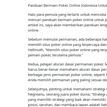
Panduan Bermain Poker Online Indonesia Untu
Halo para pemula yang tertarik untuk mencoba 
mencari panduan bermain poker online untuk p
artikel ini, saya akan memberikan panduan le
online.
Sebelum memulai permainan, ada beberapa hal 
memilih situs poker online yang terpercaya dan
Hellmuth, “Memilih situs poker online yang ter
pemain poker, terutama pemula.”
Kedua, pelajari aturan dasar permainan poker.
harus benar-benar memahami aturan dasar per
berbagai jenis permainan poker online, seperti
Anda memilih permainan yang paling sesuai de
Selanjutnya, penting untuk memahami strategi 
Negreanu, seorang juara poker dunia, “Strateg
yang memiliki strategi yang baik akan memiliki
posisi, taruhan, dan membaca lawan adalah bebe