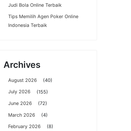
Judi Bola Online Terbaik
Tips Memilih Agen Poker Online
Indonesia Terbaik
Archives
August 2026
(40)
July 2026
(155)
June 2026
(72)
March 2026
(4)
February 2026
(8)