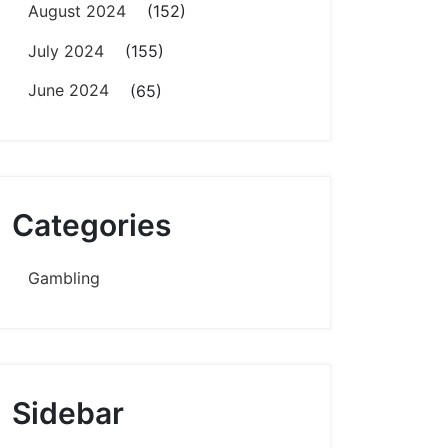
August 2024
(152)
July 2024
(155)
June 2024
(65)
Categories
Gambling
Sidebar