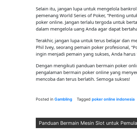
Selain itu, jangan lupa untuk mengelola bankr
pemenang World Series of Poker, “Penting unt
poker online. Jangan terlalu tergoda untuk bert
dalam mengelola uang Anda agar dapat bertaha
Terakhir, jangan lupa untuk terus belajar dan 
Phil Ivey, seorang pemain poker profesional, 
ingin menjadi pemain yang sukses, Anda harus
Dengan mengikuti panduan bermain poker onlin
pengalaman bermain poker online yang menye
mencoba dan terus berlatih. Semoga sukses!
Posted in
Gambling
Tagged
poker online indonesia
Post
Panduan Bermain Mesin Slot untuk Pemul
navigation