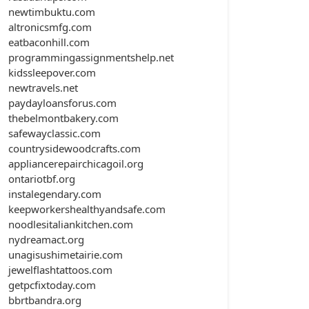
newtimbuktu.com
altronicsmfg.com
eatbaconhill.com
programmingassignmentshelp.net
kidssleepover.com
newtravels.net
paydayloansforus.com
thebelmontbakery.com
safewayclassic.com
countrysidewoodcrafts.com
appliancerepairchicagoil.org
ontariotbf.org
instalegendary.com
keepworkershealthyandsafe.com
noodlesitaliankitchen.com
nydreamact.org
unagisushimetairie.com
jewelflashtattoos.com
getpcfixtoday.com
bbrtbandra.org