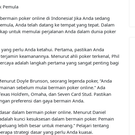
k Pemula
bermain poker online di Indonesia! Jika Anda sedang
emula, Anda telah datang ke tempat yang tepat. Dalam
ngkap untuk memulai perjalanan Anda dalam dunia poker
yang perlu Anda ketahui. Pertama, pastikan Anda
 terjamin keamanannya. Menurut ahli poker terkenal, Phil
percaya adalah langkah pertama yang sangat penting bagi
 Menurut Doyle Brunson, seorang legenda poker, “Anda
mainan sebelum mulai bermain poker online.” Ada
 Texas Hold’em, Omaha, dan Seven Card Stud. Pastikan
ngan preferensi dan gaya bermain Anda.
dasar dalam bermain poker online. Menurut Daniel
i adalah kunci kesuksesan dalam bermain poker. Pemain
 peluang lebih besar untuk menang.” Pelajari tentang
rapa strategi dasar yang perlu Anda kuasai.