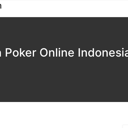
m
 Poker Online Indonesi