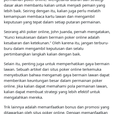
dasar akan membantu kalian untuk menjadi pemain yang
lebih baik. Seiring dengan itu, kalian juga perlu melatih
kemampuan membaca kartu lawan dan mengambil
keputusan yang tepat dalam setiap putaran permainan.
Seorang ahli poker online, John Juanda, pernah mengatakan,
“Kunci kesuksesan dalam bermain poker online adalah
kesabaran dan ketekunan.” Oleh karena itu, jangan terburu-
buru dalam mengambil keputusan dan selalu
pertimbangkan langkah kalian dengan baik.
Selain itu, penting juga untuk memperhatikan gaya bermain
lawan. Sebuah artikel dari situs poker online terkemuka
menyebutkan bahwa mengamati gaya bermain lawan dapat
memberikan keuntungan besar dalam permainan poker
online. Jika kalian dapat memahami pola permainan lawan,
kalian dapat membuat strategi yang lebih efektif untuk
mengalahkan mereka.
Trik lainnya adalah memanfaatkan bonus dan promosi yang
ditawarkan oleh situs poker online. Dengan memanfaatkan