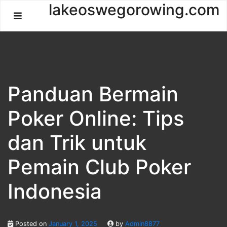
Skip
lakeoswegorowing.com
to
content
Panduan Bermain
Poker Online: Tips
dan Trik untuk
Pemain Club Poker
Indonesia
Posted on
January 1, 2025
by
Admin8877