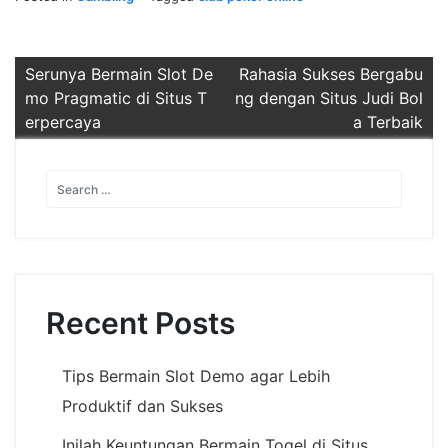
Post
Serunya Bermain Slot De
Rahasia Sukses Bergabu
mo Pragmatic di Situs T
ng dengan Situs Judi Bol
navigation
erpercaya
a Terbaik
Recent Posts
Tips Bermain Slot Demo agar Lebih
Produktif dan Sukses
Inilah Keuntungan Bermain Togel di Situs