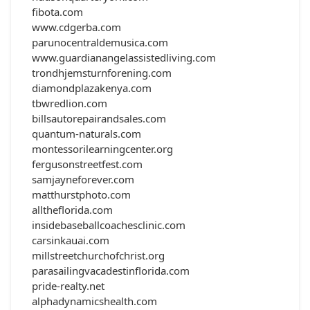
fibota.com
www.cdgerba.com
parunocentraldemusica.com
www.guardianangelassistedliving.com
trondhjemsturnforening.com
diamondplazakenya.com
tbwredlion.com
billsautorepairandsales.com
quantum-naturals.com
montessorilearningcenter.org
fergusonstreetfest.com
samjayneforever.com
matthurstphoto.com
alltheflorida.com
insidebaseballcoachesclinic.com
carsinkauai.com
millstreetchurchofchrist.org
parasailingvacadestinflorida.com
pride-realty.net
alphadynamicshealth.com