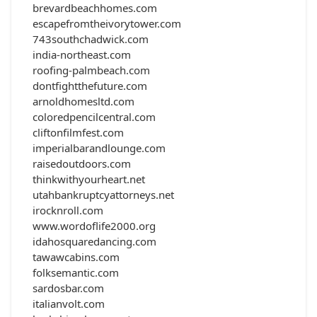
brevardbeachhomes.com
escapefromtheivorytower.com
743southchadwick.com
india-northeast.com
roofing-palmbeach.com
dontfightthefuture.com
arnoldhomesltd.com
coloredpencilcentral.com
cliftonfilmfest.com
imperialbarandlounge.com
raisedoutdoors.com
thinkwithyourheart.net
utahbankruptcyattorneys.net
irocknroll.com
www.wordoflife2000.org
idahosquaredancing.com
tawawcabins.com
folksemantic.com
sardosbar.com
italianvolt.com