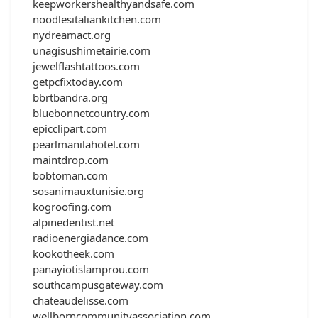
keepworkershealthyandsafe.com
noodlesitaliankitchen.com
nydreamact.org
unagisushimetairie.com
jewelflashtattoos.com
getpcfixtoday.com
bbrtbandra.org
bluebonnetcountry.com
epicclipart.com
pearlmanilahotel.com
maintdrop.com
bobtoman.com
sosanimauxtunisie.org
kogroofing.com
alpinedentist.net
radioenergiadance.com
kookotheek.com
panayiotislamprou.com
southcampusgateway.com
chateaudelisse.com
wellborncommunityassociation.com