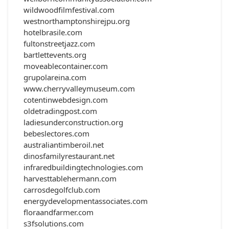
wildwoodfilmfestival.com
westnorthamptonshirejpu.org
hotelbrasile.com
fultonstreetjazz.com
bartlettevents.org
moveablecontainer.com
grupolareina.com
www.cherryvalleymuseum.com
cotentinwebdesign.com
oldetradingpost.com
ladiesunderconstruction.org
bebeslectores.com
australiantimberoil.net
dinosfamilyrestaurant.net
infraredbuildingtechnologies.com
harvesttablehermann.com
carrosdegolfclub.com
energydevelopmentassociates.com
floraandfarmer.com
s3fsolutions.com