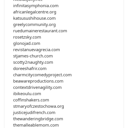
infinitasymphonia.com
africanlegalcentre.org
katsusushihouse.com
greelycommunity.org
ruedumainerestaurant.com
rosetzsky.com
glonojad.com
revistanuevagrecia.com
stjames-church.com
scotty2naughty.com
doreeshafrir.com
charmcitycomedyproject.com
beawareproductions.com
contextdrivenagility.com
ibikeoulu.com
coffinshakers.com
stmaryofczestochowa.org
justicejudifrench.com
thewanderingbridge.com
themalleablemom.com