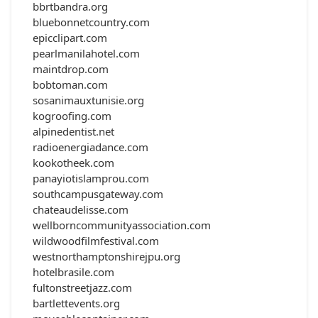
bbrtbandra.org
bluebonnetcountry.com
epicclipart.com
pearlmanilahotel.com
maintdrop.com
bobtoman.com
sosanimauxtunisie.org
kogroofing.com
alpinedentist.net
radioenergiadance.com
kookotheek.com
panayiotislamprou.com
southcampusgateway.com
chateaudelisse.com
wellborncommunityassociation.com
wildwoodfilmfestival.com
westnorthamptonshirejpu.org
hotelbrasile.com
fultonstreetjazz.com
bartlettevents.org