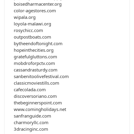
boisedharmacenter.org
color-agestores.com
wipala.org
loyola-malawi.org
rosychicc.com
outpostboats.com
bytheendoftonight.com
hopeinthecities.org
gratefulgluttons.com
mobdroforpctv.com
cassandrasturdy.com
sanbenitoolivefestival.com
classicmoviestills.com
cafecolada.com
discoversoriano.com
thebeginnerspoint.com
www.comingholidays.net
sanfranguide.com
charmoryllc.com
3dracinginc.com