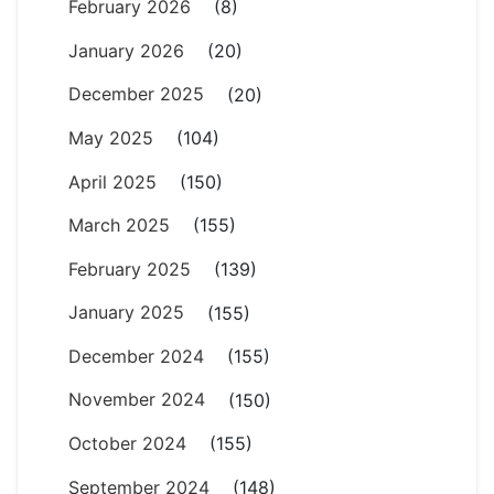
February 2026
(8)
January 2026
(20)
December 2025
(20)
May 2025
(104)
April 2025
(150)
March 2025
(155)
February 2025
(139)
January 2025
(155)
December 2024
(155)
November 2024
(150)
October 2024
(155)
September 2024
(148)