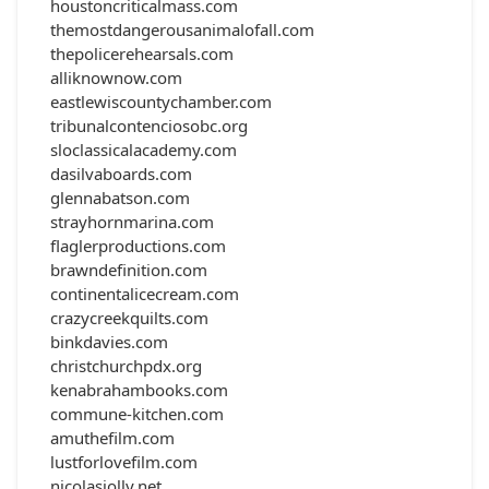
houstoncriticalmass.com
themostdangerousanimalofall.com
thepolicerehearsals.com
alliknownow.com
eastlewiscountychamber.com
tribunalcontenciosobc.org
sloclassicalacademy.com
dasilvaboards.com
glennabatson.com
strayhornmarina.com
flaglerproductions.com
brawndefinition.com
continentalicecream.com
crazycreekquilts.com
binkdavies.com
christchurchpdx.org
kenabrahambooks.com
commune-kitchen.com
amuthefilm.com
lustforlovefilm.com
nicolasjolly.net