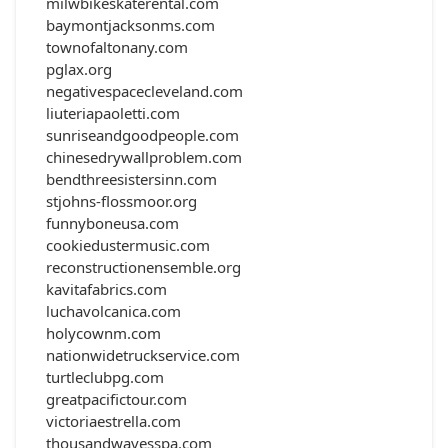
milwbikeskaterental.com
baymontjacksonms.com
townofaltonany.com
pglax.org
negativespacecleveland.com
liuteriapaoletti.com
sunriseandgoodpeople.com
chinesedrywallproblem.com
bendthreesistersinn.com
stjohns-flossmoor.org
funnyboneusa.com
cookiedustermusic.com
reconstructionensemble.org
kavitafabrics.com
luchavolcanica.com
holycownm.com
nationwidetruckservice.com
turtleclubpg.com
greatpacifictour.com
victoriaestrella.com
thousandwavesspa.com