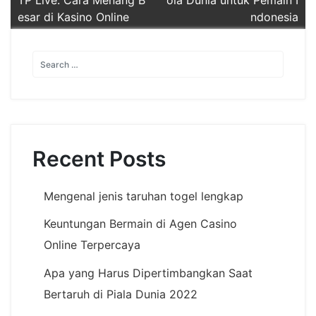
TP Live: Cara Menang B
ola Dunia untuk Pemain I
navigation
esar di Kasino Online
ndonesia
Recent Posts
Mengenal jenis taruhan togel lengkap
Keuntungan Bermain di Agen Casino
Online Terpercaya
Apa yang Harus Dipertimbangkan Saat
Bertaruh di Piala Dunia 2022