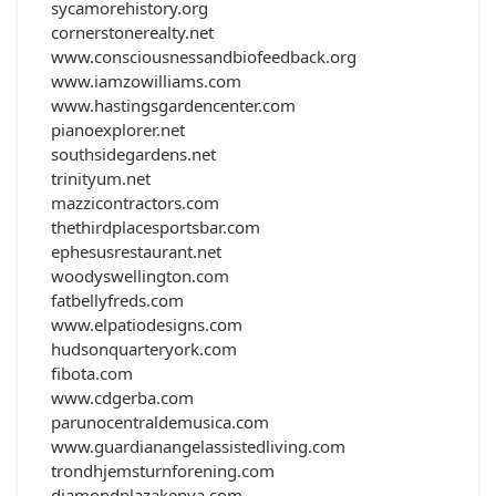
sycamorehistory.org
cornerstonerealty.net
www.consciousnessandbiofeedback.org
www.iamzowilliams.com
www.hastingsgardencenter.com
pianoexplorer.net
southsidegardens.net
trinityum.net
mazzicontractors.com
thethirdplacesportsbar.com
ephesusrestaurant.net
woodyswellington.com
fatbellyfreds.com
www.elpatiodesigns.com
hudsonquarteryork.com
fibota.com
www.cdgerba.com
parunocentraldemusica.com
www.guardianangelassistedliving.com
trondhjemsturnforening.com
diamondplazakenya.com