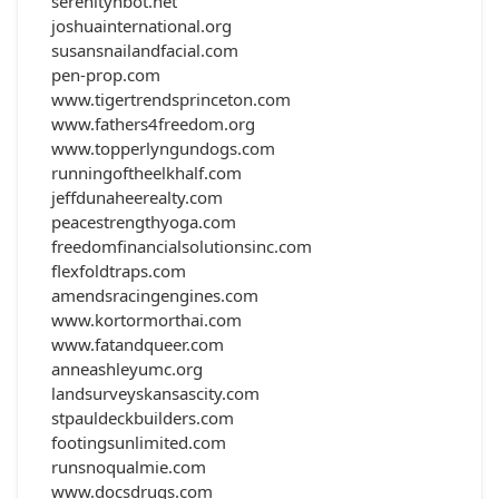
serenityhbot.net
joshuainternational.org
susansnailandfacial.com
pen-prop.com
www.tigertrendsprinceton.com
www.fathers4freedom.org
www.topperlyngundogs.com
runningoftheelkhalf.com
jeffdunaheerealty.com
peacestrengthyoga.com
freedomfinancialsolutionsinc.com
flexfoldtraps.com
amendsracingengines.com
www.kortormorthai.com
www.fatandqueer.com
anneashleyumc.org
landsurveyskansascity.com
stpauldeckbuilders.com
footingsunlimited.com
runsnoqualmie.com
www.docsdrugs.com