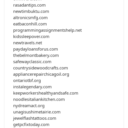
rasadantips.com
newtimbuktu.com
altronicsmfg.com
eatbaconhill.com
programmingassignmentshelp.net
kidssleepover.com
newtravels.net
paydayloansforus.com
thebelmontbakery.com
safewayclassic.com
countrysidewoodcrafts.com
appliancerepairchicagoil.org
ontariotbf.org
instalegendary.com
keepworkershealthyandsafe.com
noodlesitaliankitchen.com
nydreamact.org
unagisushimetairie.com
jewelflashtattoos.com
getpcfixtoday.com