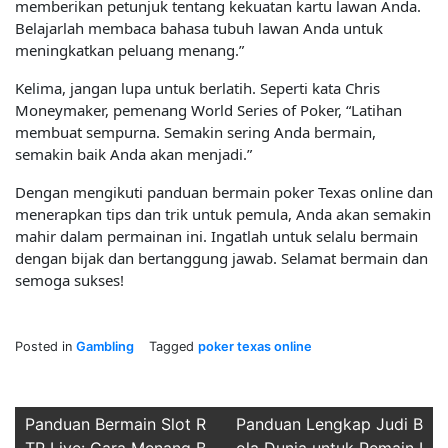
memberikan petunjuk tentang kekuatan kartu lawan Anda.
Belajarlah membaca bahasa tubuh lawan Anda untuk
meningkatkan peluang menang.”
Kelima, jangan lupa untuk berlatih. Seperti kata Chris
Moneymaker, pemenang World Series of Poker, “Latihan
membuat sempurna. Semakin sering Anda bermain,
semakin baik Anda akan menjadi.”
Dengan mengikuti panduan bermain poker Texas online dan
menerapkan tips dan trik untuk pemula, Anda akan semakin
mahir dalam permainan ini. Ingatlah untuk selalu bermain
dengan bijak dan bertanggung jawab. Selamat bermain dan
semoga sukses!
Posted in
Gambling
Tagged
poker texas online
Post
Panduan Bermain Slot R
Panduan Lengkap Judi B