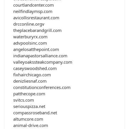
courtlandcenter.com
neilfindlaymsp.com
avicollisrestaurant.com
drcconline.org
v
theplacebarandgrill.com
waterburyrx.com
advpoolsinc.com
angelosatthepoint.com
indianapastorsalliance.com
valleyoakssteakcompany.com
caseyswoodshed.com
fixhairchicago.com
denizliesnaf.com
constitutionconferences.com
patthecope.com
svitcs.com
seriouspizza.net
compassroseband.net
altumcore.com
animal-drive.com