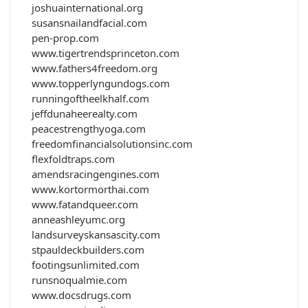
joshuainternational.org
susansnailandfacial.com
pen-prop.com
www.tigertrendsprinceton.com
www.fathers4freedom.org
www.topperlyngundogs.com
runningoftheelkhalf.com
jeffdunaheerealty.com
peacestrengthyoga.com
freedomfinancialsolutionsinc.com
flexfoldtraps.com
amendsracingengines.com
www.kortormorthai.com
www.fatandqueer.com
anneashleyumc.org
landsurveyskansascity.com
stpauldeckbuilders.com
footingsunlimited.com
runsnoqualmie.com
www.docsdrugs.com