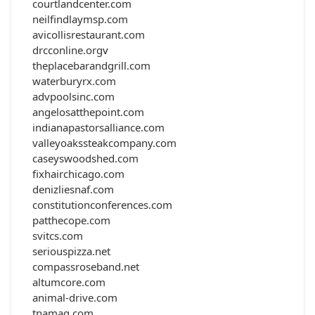
courtlandcenter.com
neilfindlaymsp.com
avicollisrestaurant.com
drcconline.org
v
theplacebarandgrill.com
waterburyrx.com
advpoolsinc.com
angelosatthepoint.com
indianapastorsalliance.com
valleyoakssteakcompany.com
caseyswoodshed.com
fixhairchicago.com
denizliesnaf.com
constitutionconferences.com
patthecope.com
svitcs.com
seriouspizza.net
compassroseband.net
altumcore.com
animal-drive.com
tnamag.com