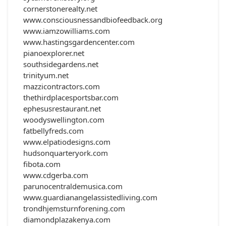
cornerstonerealty.net
www.consciousnessandbiofeedback.org
www.iamzowilliams.com
www.hastingsgardencenter.com
pianoexplorer.net
southsidegardens.net
trinityum.net
mazzicontractors.com
thethirdplacesportsbar.com
ephesusrestaurant.net
woodyswellington.com
fatbellyfreds.com
www.elpatiodesigns.com
hudsonquarteryork.com
fibota.com
www.cdgerba.com
parunocentraldemusica.com
www.guardianangelassistedliving.com
trondhjemsturnforening.com
diamondplazakenya.com