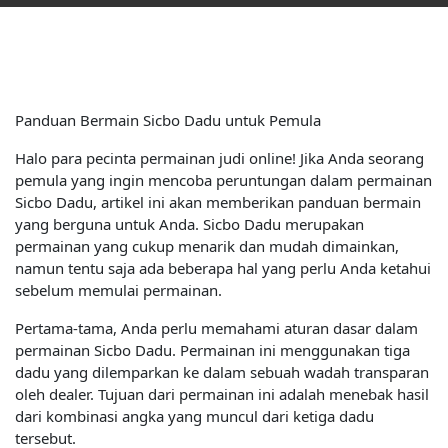
Panduan Bermain Sicbo Dadu untuk Pemula
Halo para pecinta permainan judi online! Jika Anda seorang
pemula yang ingin mencoba peruntungan dalam permainan
Sicbo Dadu, artikel ini akan memberikan panduan bermain
yang berguna untuk Anda. Sicbo Dadu merupakan
permainan yang cukup menarik dan mudah dimainkan,
namun tentu saja ada beberapa hal yang perlu Anda ketahui
sebelum memulai permainan.
Pertama-tama, Anda perlu memahami aturan dasar dalam
permainan Sicbo Dadu. Permainan ini menggunakan tiga
dadu yang dilemparkan ke dalam sebuah wadah transparan
oleh dealer. Tujuan dari permainan ini adalah menebak hasil
dari kombinasi angka yang muncul dari ketiga dadu
tersebut.