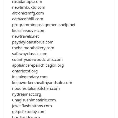
rasadantips.com
newtimbuktu.com
altronicsmfg.com
eatbaconhill.com
programmingassignmentshelp.net
kidssleepover.com
newtravels.net
paydayloansforus.com
thebelmontbakery.com
safewayclassic.com
countrysidewoodcrafts.com
appliancerepairchicagoil.org
ontariotbf.org
instalegendary.com
keepworkershealthyandsafe.com
noodlesitaliankitchen.com
nydreamact.org
unagisushimetairie.com
jewelflashtattoos.com
getpcfixtoday.com
bbrtbandra.org