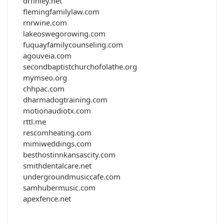
drfinley.net
flemingfamilylaw.com
rnrwine.com
lakeoswegorowing.com
fuquayfamilycounseling.com
agouveia.com
secondbaptistchurchofolathe.org
mymseo.org
chhpac.com
dharmadogtraining.com
motionaudiotx.com
rttl.me
rescomheating.com
mimiweddings.com
besthostinnkansascity.com
smithdentalcare.net
undergroundmusiccafe.com
samhubermusic.com
apexfence.net