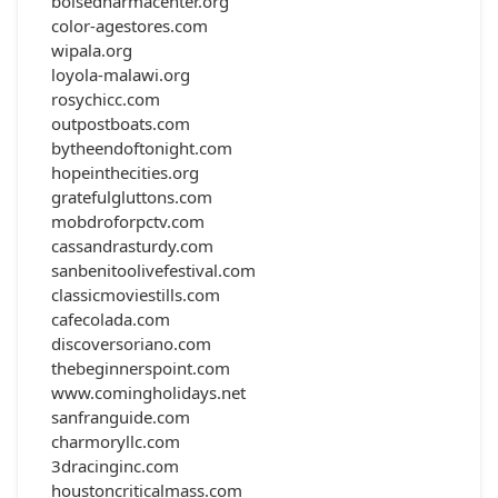
boisedharmacenter.org
color-agestores.com
wipala.org
loyola-malawi.org
rosychicc.com
outpostboats.com
bytheendoftonight.com
hopeinthecities.org
gratefulgluttons.com
mobdroforpctv.com
cassandrasturdy.com
sanbenitoolivefestival.com
classicmoviestills.com
cafecolada.com
discoversoriano.com
thebeginnerspoint.com
www.comingholidays.net
sanfranguide.com
charmoryllc.com
3dracinginc.com
houstoncriticalmass.com