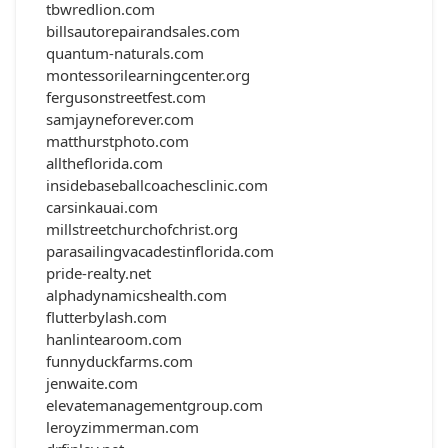
tbwredlion.com
billsautorepairandsales.com
quantum-naturals.com
montessorilearningcenter.org
fergusonstreetfest.com
samjayneforever.com
matthurstphoto.com
alltheflorida.com
insidebaseballcoachesclinic.com
carsinkauai.com
millstreetchurchofchrist.org
parasailingvacadestinflorida.com
pride-realty.net
alphadynamicshealth.com
flutterbylash.com
hanlintearoom.com
funnyduckfarms.com
jenwaite.com
elevatemanagementgroup.com
leroyzimmerman.com