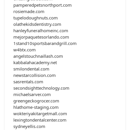
pamperedpetsnorthport.com
rosiemade.com
tupelodoughnuts.com
olathekidsdentistry.com
hanleyfuneralhomeinc.com
mejorpaquetesorlando.com
1stand10sportsbarandgrill.com
w4btx.com
angelstouchnaillash.com
kabbalahacademy.net
smilondental.com
newstarcollision.com
sasrentals.com
secondsighttechnology.com
michaelsarver.com
greengeckogrocer.com
hlathome-staging.com
wokteriyakitargetmall.com
lexingtondentalcenter.com
sydneyellis.com