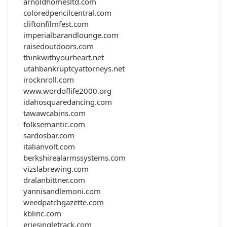
arnoldhomesltd.com
coloredpencilcentral.com
cliftonfilmfest.com
imperialbarandlounge.com
raisedoutdoors.com
thinkwithyourheart.net
utahbankruptcyattorneys.net
irocknroll.com
www.wordoflife2000.org
idahosquaredancing.com
tawawcabins.com
folksemantic.com
sardosbar.com
italianvolt.com
berkshirealarmssystems.com
vizslabrewing.com
dralanbittner.com
yannisandlemoni.com
weedpatchgazette.com
kblinc.com
eriesingletrack.com