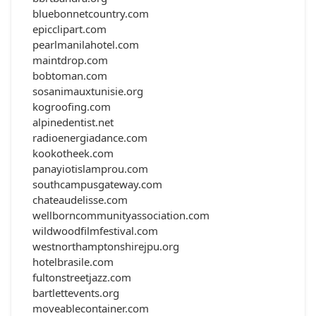
bluebonnetcountry.com
epicclipart.com
pearlmanilahotel.com
maintdrop.com
bobtoman.com
sosanimauxtunisie.org
kogroofing.com
alpinedentist.net
radioenergiadance.com
kookotheek.com
panayiotislamprou.com
southcampusgateway.com
chateaudelisse.com
wellborncommunityassociation.com
wildwoodfilmfestival.com
westnorthamptonshirejpu.org
hotelbrasile.com
fultonstreetjazz.com
bartlettevents.org
moveablecontainer.com