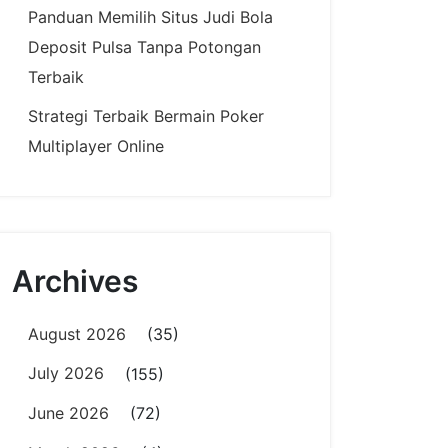
Panduan Memilih Situs Judi Bola
Deposit Pulsa Tanpa Potongan
Terbaik
Strategi Terbaik Bermain Poker
Multiplayer Online
Archives
August 2026
(35)
July 2026
(155)
June 2026
(72)