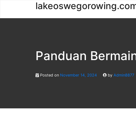
Skip
lakeoswegorowing.co
to
content
Panduan Bermain 
Posted on
November 14, 2024
by
Admin8877