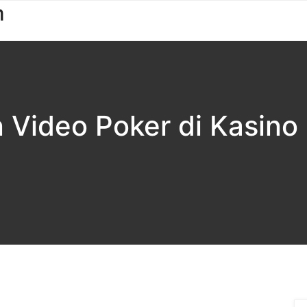
m
Video Poker di Kasino 