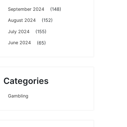
September 2024
(148)
August 2024
(152)
July 2024
(155)
June 2024
(65)
Categories
Gambling