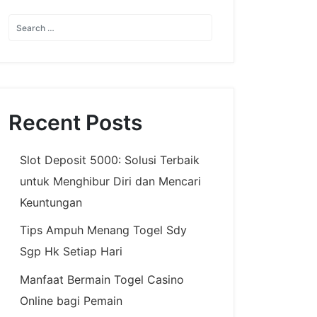
Recent Posts
Slot Deposit 5000: Solusi Terbaik
untuk Menghibur Diri dan Mencari
Keuntungan
Tips Ampuh Menang Togel Sdy
Sgp Hk Setiap Hari
Manfaat Bermain Togel Casino
Online bagi Pemain