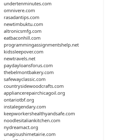
undertenminutes.com
omnivere.com
rasadantips.com
newtimbuktu.com
altronicsmfg.com
eatbaconhill.com
programmingassignmentshelp.net
kidssleepover.com
newtravels.net
paydayloansforus.com
thebelmontbakery.com
safewayclassic.com
countrysidewoodcrafts.com
appliancerepairchicagoil.org
ontariotbf.org
instalegendary.com
keepworkershealthyandsafe.com
noodlesitaliankitchen.com
nydreamact.org
unagisushimetairie.com