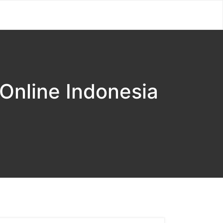
Online Indonesia