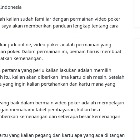
 Indonesia
akah kalian sudah familiar dengan permainan video poker
 ini saya akan memberikan panduan lengkap tentang cara
.
kar judi online, video poker adalah permainan yang
an poker. Dalam permainan ini, pemain harus membuat
patkan kemenangan.
 pertama yang perlu kalian lakukan adalah memilih
 itu, kalian akan diberikan lima kartu oleh mesin. Setelah
a yang ingin kalian pertahankan dan kartu mana yang
i yang baik dalam bermain video poker adalah mempelajari
ngan memahami tabel pembayaran, kalian bisa
emberikan kemenangan dan seberapa besar kemenangan
artu yang kalian pegang dan kartu apa yang ada di tangan