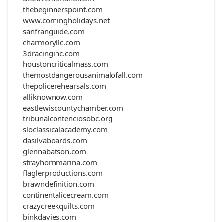
thebeginnerspoint.com
www.comingholidays.net
sanfranguide.com
charmoryllc.com
3dracinginc.com
houstoncriticalmass.com
themostdangerousanimalofall.com
thepolicerehearsals.com
alliknownow.com
eastlewiscountychamber.com
tribunalcontenciosobc.org
sloclassicalacademy.com
dasilvaboards.com
glennabatson.com
strayhornmarina.com
flaglerproductions.com
brawndefinition.com
continentalicecream.com
crazycreekquilts.com
binkdavies.com