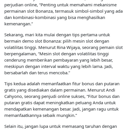
perjudian online, “Penting untuk memahami mekanisme
permainan slot Bonanza, termasuk simbol-simbol yang ada
dan kombinasi-kombinasi yang bisa menghasilkan
kemenangan.”
Sekarang, mari kita mulai dengan tips pertama untuk
bermain demo slot Bonanza: pilih mesin slot dengan
volatilitas tinggi. Menurut Rina Wijaya, seorang pemain slot
berpengalaman, “Mesin slot dengan volatilitas tinggi
cenderung memberikan pembayaran yang lebih besar,
meskipun dengan interval waktu yang lebih lama. Jadi,
bersabarlah dan terus mencoba.”
Tips kedua adalah memanfaatkan fitur bonus dan putaran
gratis yang disediakan dalam permainan. Menurut Andi
Cahyono, seorang penjudi online sukses, “Fitur bonus dan
putaran gratis dapat meningkatkan peluang Anda untuk
mendapatkan kemenangan besar. Jadi, jangan ragu untuk
memanfaatkannya sebaik mungkin.”
Selain itu, jangan lupa untuk memasang taruhan dengan