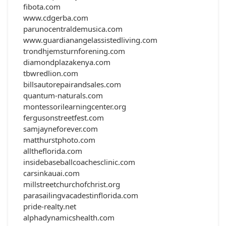
fibota.com
www.cdgerba.com
parunocentraldemusica.com
www.guardianangelassistedliving.com
trondhjemsturnforening.com
diamondplazakenya.com
tbwredlion.com
billsautorepairandsales.com
quantum-naturals.com
montessorilearningcenter.org
fergusonstreetfest.com
samjayneforever.com
matthurstphoto.com
alltheflorida.com
insidebaseballcoachesclinic.com
carsinkauai.com
millstreetchurchofchrist.org
parasailingvacadestinflorida.com
pride-realty.net
alphadynamicshealth.com