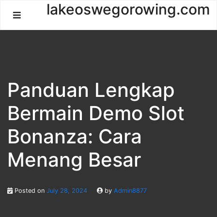
Skip
lakeoswegorowing.com
to
content
Panduan Lengkap
Bermain Demo Slot
Bonanza: Cara
Menang Besar
Posted on
July 28, 2024
by
Admin8877