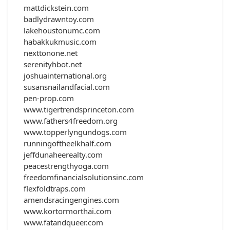
mattdickstein.com
badlydrawntoy.com
lakehoustonumc.com
habakkukmusic.com
nexttonone.net
serenityhbot.net
joshuainternational.org
susansnailandfacial.com
pen-prop.com
www.tigertrendsprinceton.com
www.fathers4freedom.org
www.topperlyngundogs.com
runningoftheelkhalf.com
jeffdunaheerealty.com
peacestrengthyoga.com
freedomfinancialsolutionsinc.com
flexfoldtraps.com
amendsracingengines.com
www.kortormorthai.com
www.fatandqueer.com