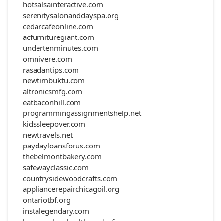
hotsalsainteractive.com
serenitysalonanddayspa.org
cedarcafeonline.com
acfurnituregiant.com
undertenminutes.com
omnivere.com
rasadantips.com
newtimbuktu.com
altronicsmfg.com
eatbaconhill.com
programmingassignmentshelp.net
kidssleepover.com
newtravels.net
paydayloansforus.com
thebelmontbakery.com
safewayclassic.com
countrysidewoodcrafts.com
appliancerepairchicagoil.org
ontariotbf.org
instalegendary.com