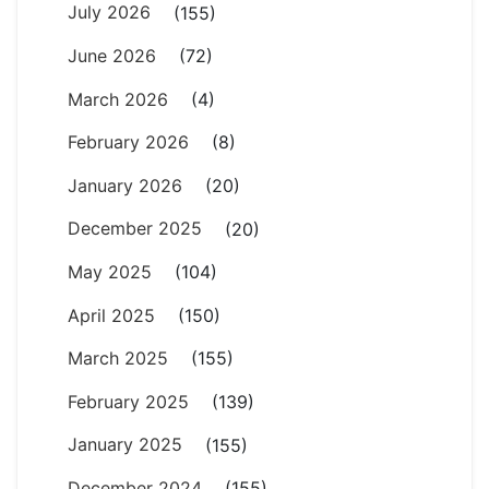
July 2026
(155)
June 2026
(72)
March 2026
(4)
February 2026
(8)
January 2026
(20)
December 2025
(20)
May 2025
(104)
April 2025
(150)
March 2025
(155)
February 2025
(139)
January 2025
(155)
December 2024
(155)