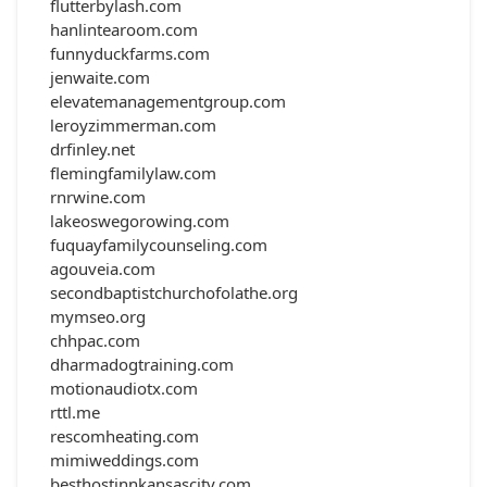
flutterbylash.com
hanlintearoom.com
funnyduckfarms.com
jenwaite.com
elevatemanagementgroup.com
leroyzimmerman.com
drfinley.net
flemingfamilylaw.com
rnrwine.com
lakeoswegorowing.com
fuquayfamilycounseling.com
agouveia.com
secondbaptistchurchofolathe.org
mymseo.org
chhpac.com
dharmadogtraining.com
motionaudiotx.com
rttl.me
rescomheating.com
mimiweddings.com
besthostinnkansascity.com