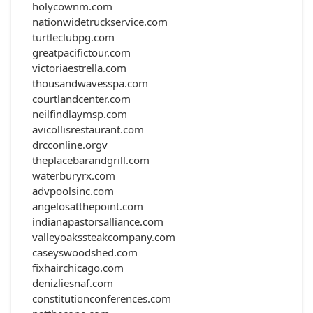
holycownm.com
nationwidetruckservice.com
turtleclubpg.com
greatpacifictour.com
victoriaestrella.com
thousandwavesspa.com
courtlandcenter.com
neilfindlaymsp.com
avicollisrestaurant.com
drcconline.org
v
theplacebarandgrill.com
waterburyrx.com
advpoolsinc.com
angelosatthepoint.com
indianapastorsalliance.com
valleyoakssteakcompany.com
caseyswoodshed.com
fixhairchicago.com
denizliesnaf.com
constitutionconferences.com