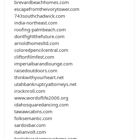
brevardbeachhomes.com
escapefromtheivorytower.com
743southchadwick.com
india-northeast.com
roofing-palmbeach.com
dontfightthefuture.com
arnoldhomesltd.com
coloredpencilcentral.com
cliftonfilmfest.com
imperialbarandlounge.com
raisedoutdoors.com
thinkwithyourheart.net
utahbankruptcyattorneys.net
irocknroll.com
www.wordoflife2000.org
idahosquaredancing.com
tawawcabins.com
folksemantic.com
sardosbar.com
italianvolt.com
berkshirealarmssystems.com