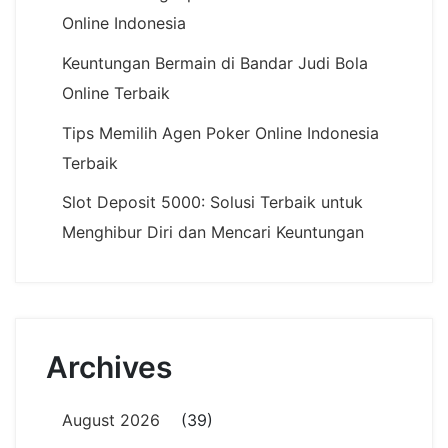
Online Indonesia
Keuntungan Bermain di Bandar Judi Bola
Online Terbaik
Tips Memilih Agen Poker Online Indonesia
Terbaik
Slot Deposit 5000: Solusi Terbaik untuk
Menghibur Diri dan Mencari Keuntungan
Archives
August 2026
(39)