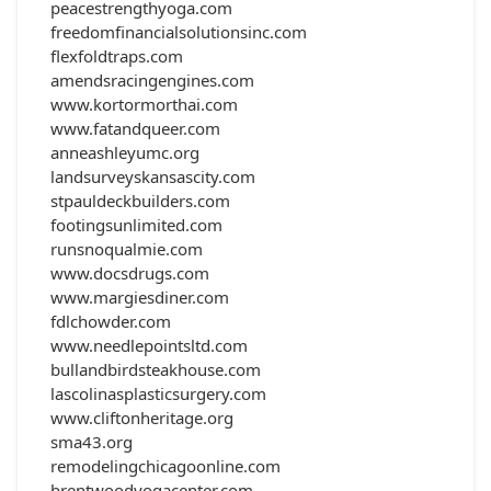
peacestrengthyoga.com
freedomfinancialsolutionsinc.com
flexfoldtraps.com
amendsracingengines.com
www.kortormorthai.com
www.fatandqueer.com
anneashleyumc.org
landsurveyskansascity.com
stpauldeckbuilders.com
footingsunlimited.com
runsnoqualmie.com
www.docsdrugs.com
www.margiesdiner.com
fdlchowder.com
www.needlepointsltd.com
bullandbirdsteakhouse.com
lascolinasplasticsurgery.com
www.cliftonheritage.org
sma43.org
remodelingchicagoonline.com
brentwoodyogacenter.com