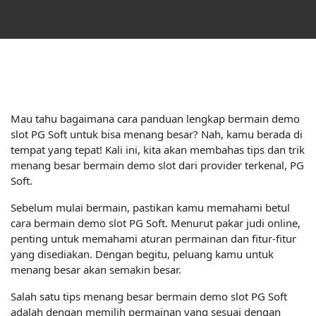
Mau tahu bagaimana cara panduan lengkap bermain demo
slot PG Soft untuk bisa menang besar? Nah, kamu berada di
tempat yang tepat! Kali ini, kita akan membahas tips dan trik
menang besar bermain demo slot dari provider terkenal, PG
Soft.
Sebelum mulai bermain, pastikan kamu memahami betul
cara bermain demo slot PG Soft. Menurut pakar judi online,
penting untuk memahami aturan permainan dan fitur-fitur
yang disediakan. Dengan begitu, peluang kamu untuk
menang besar akan semakin besar.
Salah satu tips menang besar bermain demo slot PG Soft
adalah dengan memilih permainan yang sesuai dengan