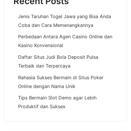
Recent Posts
Jenis Taruhan Togel Jawa yang Bisa Anda
Coba dan Cara Memenangkannya
Perbedaan Antara Agen Casino Online dan
Kasino Konvensional
Daftar Situs Judi Bola Deposit Pulsa
Terbaik dan Terpercaya
Rahasia Sukses Bermain di Situs Poker
Online dengan Nama Unik
Tips Bermain Slot Demo agar Lebih
Produktif dan Sukses