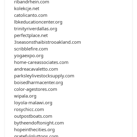
ribandrhein.com
kolekcje.net
catolicanto.com
lbkeducationcenter.org
trinityriverdallas.org
perfectplace.net
3seasonsthaibistrooakland.com
scribblefire.com
yogaexpo.org
home-careassociates.com
andreacavaletto.com
parksleylivestocksupply.com
boisedharmacenter.org
color-agestores.com
wipala.org
loyola-malawi.org
rosychicc.com
outpostboats.com
bytheendoftonight.com
hopeinthecities.org
gratefulgluttons.com