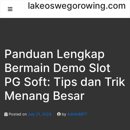
Skip
lakeoswegorowing.com
to
content
Panduan Lengkap
Bermain Demo Slot
PG Soft: Tips dan Trik
Menang Besar
Posted on
July 21, 2024
by
Admin8877