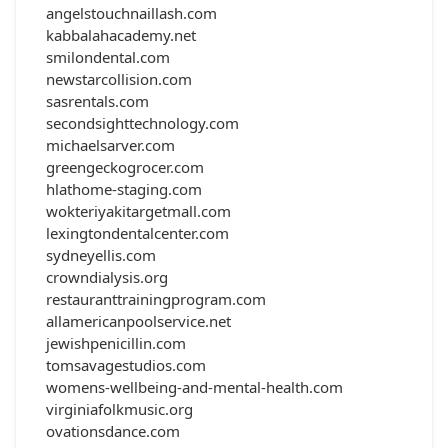
angelstouchnaillash.com
kabbalahacademy.net
smilondental.com
newstarcollision.com
sasrentals.com
secondsighttechnology.com
michaelsarver.com
greengeckogrocer.com
hlathome-staging.com
wokteriyakitargetmall.com
lexingtondentalcenter.com
sydneyellis.com
crowndialysis.org
restauranttrainingprogram.com
allamericanpoolservice.net
jewishpenicillin.com
tomsavagestudios.com
womens-wellbeing-and-mental-health.com
virginiafolkmusic.org
ovationsdance.com