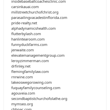
insidebaseballcoachesclinic.com
carsinkauai.com
millstreetchurchofchrist.org
parasailingvacadestinflorida.com
pride-realty.net
alphadynamicshealth.com
flutterbylash.com
hanlintearoom.com
funnyduckfarms.com
jenwaite.com
elevatemanagementgroup.com
leroyzimmerman.com
drfinley.net
flemingfamilylaw.com
rnrwine.com
lakeoswegorowing.com
fuquayfamilycounseling.com
agouveia.com
secondbaptistchurchofolathe.org
mymseo.org
chhpac.com