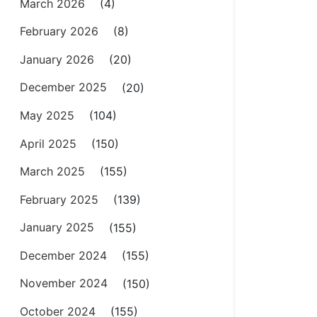
March 2026
(4)
February 2026
(8)
January 2026
(20)
December 2025
(20)
May 2025
(104)
April 2025
(150)
March 2025
(155)
February 2025
(139)
January 2025
(155)
December 2024
(155)
November 2024
(150)
October 2024
(155)