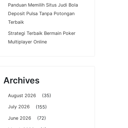
Panduan Memilih Situs Judi Bola
Deposit Pulsa Tanpa Potongan
Terbaik
Strategi Terbaik Bermain Poker
Multiplayer Online
Archives
August 2026
(35)
July 2026
(155)
June 2026
(72)