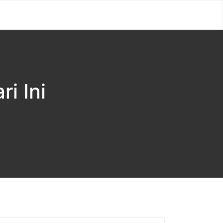
i Ini