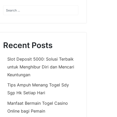
Recent Posts
Slot Deposit 5000: Solusi Terbaik
untuk Menghibur Diri dan Mencari
Keuntungan
Tips Ampuh Menang Togel Sdy
Sgp Hk Setiap Hari
Manfaat Bermain Togel Casino
Online bagi Pemain