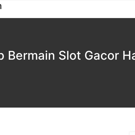
m
Bermain Slot Gacor Har