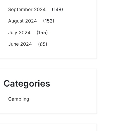
September 2024
(148)
August 2024
(152)
July 2024
(155)
June 2024
(65)
Categories
Gambling