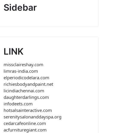
Sidebar
LINK
missclaireshay.com
limras-india.com
elperiodicodelara.com
richiesbodyandpaint.net
licindiachennai.com
daughterdarlings.com
infodeets.com
hotsalsainteractive.com
serenitysalonanddayspa.org
cedarcafeonline.com
acfurnituregiant.com