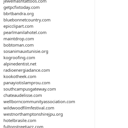
jewelflashtattoos.com
getpcfixtoday.com
bbrtbandra.org
bluebonnetcountry.com
epicclipart.com
pearlmanilahotel.com
maintdrop.com
bobtoman.com
sosanimauxtunisie.org
kogroofing.com
alpinedentist.net
radioenergiadance.com
kookotheek.com
panayiotislamprou.com
southcampusgateway.com
chateaudelisse.com
wellborncommunityassociation.com
wildwoodfilmfestival.com
westnorthamptonshirejpu.org
hotelbrasile.com
fultonstreetjazz.com