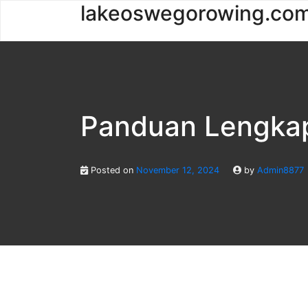
Skip
lakeoswegorowing.co
to
content
Panduan Lengkap 
Posted on
November 12, 2024
by
Admin8877