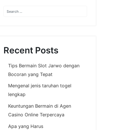
Recent Posts
Tips Bermain Slot Jarwo dengan
Bocoran yang Tepat
Mengenal jenis taruhan togel
lengkap
Keuntungan Bermain di Agen
Casino Online Terpercaya
Apa yang Harus