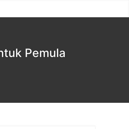
ntuk Pemula