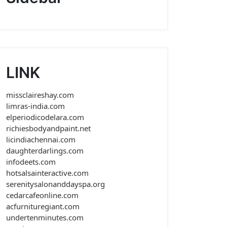
LINK
missclaireshay.com
limras-india.com
elperiodicodelara.com
richiesbodyandpaint.net
licindiachennai.com
daughterdarlings.com
infodeets.com
hotsalsainteractive.com
serenitysalonanddayspa.org
cedarcafeonline.com
acfurnituregiant.com
undertenminutes.com