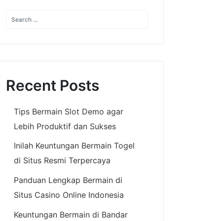
Recent Posts
Tips Bermain Slot Demo agar
Lebih Produktif dan Sukses
Inilah Keuntungan Bermain Togel
di Situs Resmi Terpercaya
Panduan Lengkap Bermain di
Situs Casino Online Indonesia
Keuntungan Bermain di Bandar