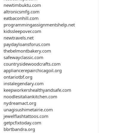
newtimbuktu.com
altronicsmfg.com
eatbaconhill.com
programmingassignmentshelp.net
kidssleepover.com
newtravels.net
paydayloansforus.com
thebelmontbakery.com
safewayclassic.com
countrysidewoodcrafts.com
appliancerepairchicagoil.org
ontariotbf.org
instalegendary.com
keepworkershealthyandsafe.com
noodlesitaliankitchen.com
nydreamact.org
unagisushimetairie.com
jewelflashtattoos.com
getpcfixtoday.com
bbrtbandra.org