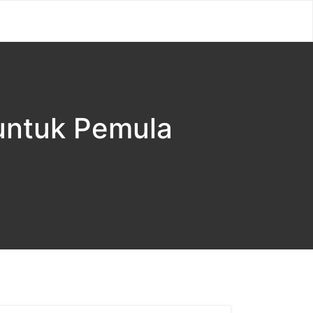
untuk Pemula