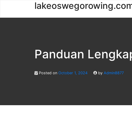
Skip
lakeoswegorowing.co
to
content
Panduan Lengkap
Posted on
October 1, 2024
by
Admin8877