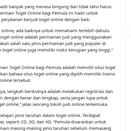
pasti banyak yang merasa bingung dan tidak tahu harus
ermain Togel Online bagi Pemula ini hadir untuk
erjalanan berjudi togel online dengan baik.
online, ada baiknya untuk memahami terlebih dahulu
e, togel online adalah permainan judi yang menggunakan
kan salah satu jenis permainan judi yang populer di
ogel online juga memiliki risiko kerugian yang tinggi,”
n Togel Online bagi Pemula adalah memilih situs togel
an bahwa situs togel online yang dipilih memiliki lisensi
online tersebut.
aya, langkah berikutnya adalah melakukan registrasi dan
ri dengan benar dan lengkap, serta jangan lupa untuk
l online,” jelas seorang tokoh judi online terkemuka.
lajari jenis taruhan dalam togel online. Terdapat
e, seperti 2D, 3D, dan 4D. “Pemula disarankan untuk
rmain masing-masing jenis taruhan sebelum memasang