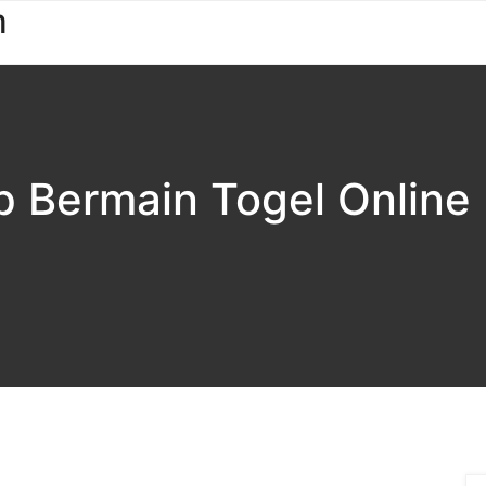
m
 Bermain Togel Online