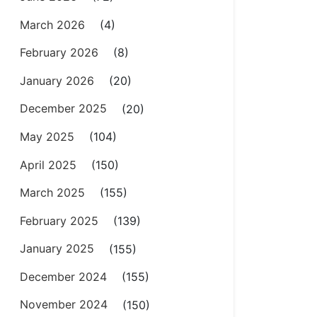
March 2026
(4)
February 2026
(8)
January 2026
(20)
December 2025
(20)
May 2025
(104)
April 2025
(150)
March 2025
(155)
February 2025
(139)
January 2025
(155)
December 2024
(155)
November 2024
(150)