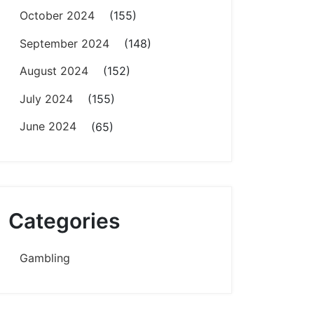
October 2024
(155)
September 2024
(148)
August 2024
(152)
July 2024
(155)
June 2024
(65)
Categories
Gambling