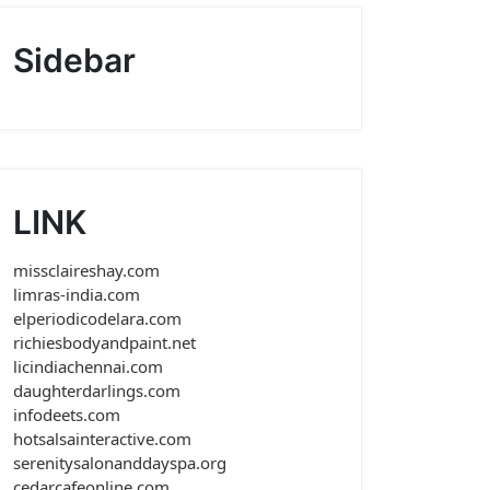
Sidebar
LINK
missclaireshay.com
limras-india.com
elperiodicodelara.com
richiesbodyandpaint.net
licindiachennai.com
daughterdarlings.com
infodeets.com
hotsalsainteractive.com
serenitysalonanddayspa.org
cedarcafeonline.com