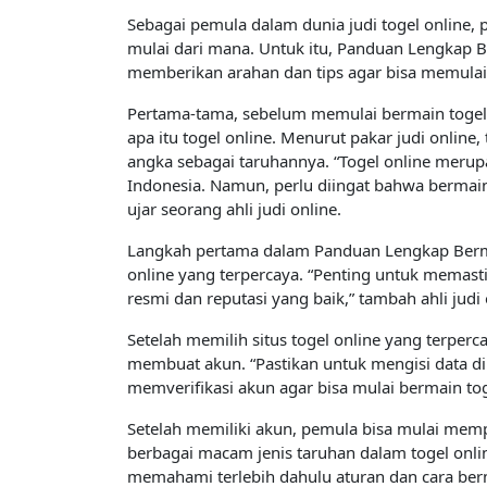
Sebagai pemula dalam dunia judi togel online, 
mulai dari mana. Untuk itu, Panduan Lengkap B
memberikan arahan dan tips agar bisa memulai p
Pertama-tama, sebelum memulai bermain togel 
apa itu togel online. Menurut pakar judi onlin
angka sebagai taruhannya. “Togel online merupa
Indonesia. Namun, perlu diingat bahwa bermain t
ujar seorang ahli judi online.
Langkah pertama dalam Panduan Lengkap Bermai
online yang terpercaya. “Penting untuk memastik
resmi dan reputasi yang baik,” tambah ahli judi 
Setelah memilih situs togel online yang terperc
membuat akun. “Pastikan untuk mengisi data di
memverifikasi akun agar bisa mulai bermain toge
Setelah memiliki akun, pemula bisa mulai mempe
berbagai macam jenis taruhan dalam togel onlin
memahami terlebih dahulu aturan dan cara be